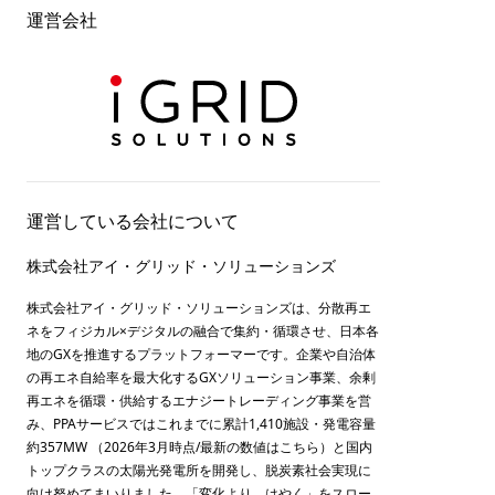
運営会社
運営している会社について
株式会社アイ・グリッド・ソリューションズ
株式会社アイ・グリッド・ソリューションズは、分散再エ
ネをフィジカル×デジタルの融合で集約・循環させ、日本各
地のGXを推進するプラットフォーマーです。企業や自治体
の再エネ自給率を最大化するGXソリューション事業、余剰
再エネを循環・供給するエナジートレーディング事業を営
み、PPAサービスではこれまでに累計1,410施設・発電容量
約357MW （2026年3月時点/最新の数値は
こちら
）と国内
トップクラスの太陽光発電所を開発し、脱炭素社会実現に
向け努めてまいりました。「変化より、はやく」をスロー