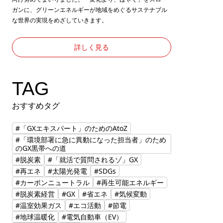
ガンに、グリーンエネルギーが地域をめぐるサステナブル
な世界の実現をめざしていきます。
詳しく見る
TAG
おすすめタグ
#「GXエキスパート」のためのAtoZ
#「環境部署に急に異動になった担当者」のため
のGX黒帯への道
#脱炭素
#「就活で質問されるゾ」GX
#再エネ
#太陽光発電
#SDGs
#カーボンニュートラル
#再生可能エネルギー
#脱炭素経営
#GX
#省エネ
#気候変動
#温室効果ガス
#エコ活動
#節電
#地球温暖化
#電気自動車（EV）