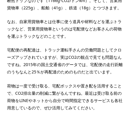
断然トップなのです（1166g-CO2/トンkm）。そして、営業用
貨物車（225g）、船舶（41g）、鉄道（18g）とつづきます。
なお、自家用貨物車とは仕事に使う道具や材料などを運ぶトラ
ックなど、営業用貨物車というのは宅配便などお客さんの荷物
を運ぶトラックなどのことです。
宅配便の再配達は、トラック運転手さんの労働問題としてクロ
ーズアップされていますが、実はCO2の観点で見ても問題なん
ですね。2015年の国土交通省のデータでは、宅配便の走行距離
のうちなんと25％が再配達のためのものだと出ています。
荷物は一度で受け取る、宅配ボックスや置き配を活用すること
で、CO2排出量の削減に繋がるんですね。最近は受け取る前の
荷物をLINEやネットから自分で時間指定できるサービスも各社
用意しているので、ぜひ活用してみてください。