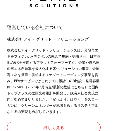
運営している会社について
株式会社アイ・グリッド・ソリューションズ
株式会社アイ・グリッド・ソリューションズは、分散再エ
ネをフィジカル×デジタルの融合で集約・循環させ、日本各
地のGXを推進するプラットフォーマーです。企業や自治体
の再エネ自給率を最大化するGXソリューション事業、余剰
再エネを循環・供給するエナジートレーディング事業を営
み、PPAサービスではこれまでに累計1,410施設・発電容量
約357MW （2026年3月時点/最新の数値は
こちら
）と国内
トップクラスの太陽光発電所を開発し、脱炭素社会実現に
向け努めてまいりました。「変化より、はやく」をスロー
ガンに、グリーンエネルギーが地域をめぐるサステナブル
な世界の実現をめざしていきます。
詳しく見る