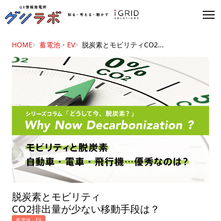
HOME
蓄電池・EV
脱炭素とモビリティCO2...
脱炭素とモビリティ
CO2排出量が少ない移動手段は？
蓄電池・EV