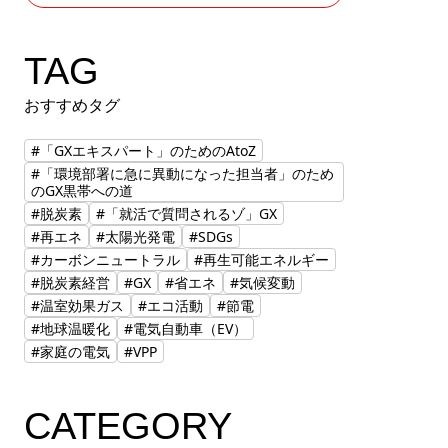
TAG
おすすめタグ
#「GXエキスパート」のためのAtoZ
#「環境部署に急に異動になった担当者」のため
のGX黒帯への道
#脱炭素
#「就活で質問されるゾ」GX
#再エネ
#太陽光発電
#SDGs
#カーボンニュートラル
#再生可能エネルギー
#脱炭素経営
#GX
#省エネ
#気候変動
#温室効果ガス
#エコ活動
#節電
#地球温暖化
#電気自動車（EV）
#家庭の電気
#VPP
CATEGORY