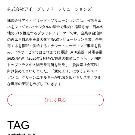
株式会社アイ・グリッド・ソリューションズ
株式会社アイ・グリッド・ソリューションズは、分散再エ
ネをフィジカル×デジタルの融合で集約・循環させ、日本各
地のGXを推進するプラットフォーマーです。企業や自治体
の再エネ自給率を最大化するGXソリューション事業、余剰
再エネを循環・供給するエナジートレーディング事業を営
み、PPAサービスではこれまでに累計1,410施設・発電容量
約357MW （2026年3月時点/最新の数値は
こちら
）と国内
トップクラスの太陽光発電所を開発し、脱炭素社会実現に
向け努めてまいりました。「変化より、はやく」をスロー
ガンに、グリーンエネルギーが地域をめぐるサステナブル
な世界の実現をめざしていきます。
詳しく見る
TAG