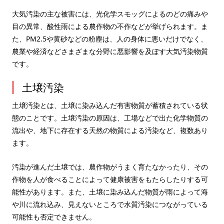
大気汚染の主な被害には、光化学スモッグによるのどの痛みや
目の異常、酸性雨による農作物の不作などが挙げられます。ま
た、PM2.5や黄砂などの粉塵は、人の身体に悪いだけでなく、
農業や経済などさまざまな分野に悪影響を及ぼす大気汚染物質
です。
土壌汚染
土壌汚染とは、土壌に染み込んだ有害物質が蓄積されている状
態のことです。土壌汚染の原因は、工場などで出た化学物質の
流出や、地下に存在する天然の物質による汚染など、複数あり
ます。
汚染が進んだ土壌では、農作物がうまく育たなかったり、その
作物を人が食べることによって健康被害をもたらしたりする可
能性があります。また、土壌に染み込んだ物質が雨によって海
や川に流れ込み、見えないところで水質汚染につながっている
可能性も否定できません。