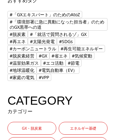
おすすめタグ
#「GXエキスパート」のためのAtoZ
#「環境部署に急に異動になった担当者」のため
のGX黒帯への道
#脱炭素
#「就活で質問されるゾ」GX
#再エネ
#太陽光発電
#SDGs
#カーボンニュートラル
#再生可能エネルギー
#脱炭素経営
#GX
#省エネ
#気候変動
#温室効果ガス
#エコ活動
#節電
#地球温暖化
#電気自動車（EV）
#家庭の電気
#VPP
CATEGORY
カテゴリー
GX・脱炭素
エネルギー基礎