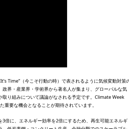
である”It’s Time”（今こそ行動の時）で表されるように気候変動対策
、政界・産業界・学術界から著名人が集まり、グローバルな気
り組みについて議論がなされる予定です。Climate Week
向けた重要な機会となることが期待されています。
を3倍に、エネルギー効率を2倍にするため、再生可能エネルギ
ラ、低炭素鋼・コンクリート生産、金融分野でのスケーラブル