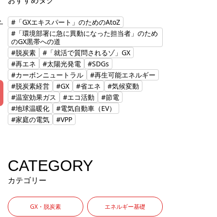
おすすめタグ
ト
#「GXエキスパート」のためのAtoZ
田
#「環境部署に急に異動になった担当者」のため
のGX黒帯への道
、
#脱炭素
#「就活で質問されるゾ」GX
#再エネ
#太陽光発電
#SDGs
#カーボンニュートラル
#再生可能エネルギー
#脱炭素経営
#GX
#省エネ
#気候変動
#温室効果ガス
#エコ活動
#節電
#地球温暖化
#電気自動車（EV）
#家庭の電気
#VPP
CATEGORY
カテゴリー
GX・脱炭素
エネルギー基礎