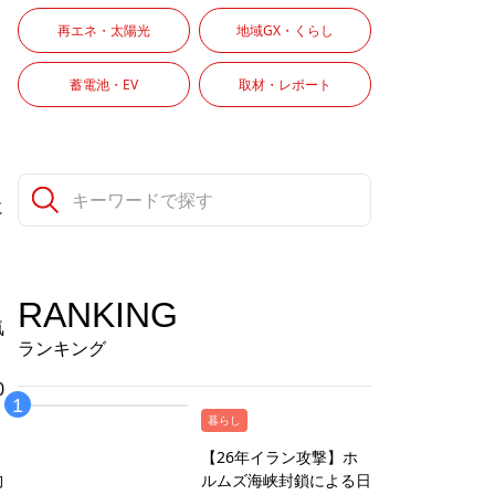
再エネ・太陽光
地域GX・くらし
蓄電池・EV
取材・レポート
に
を
RANKING
気
ランキング
0
暮らし
【26年イラン攻撃】ホ
動
ルムズ海峡封鎖による日