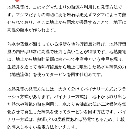
地熱発電は、このマグマだまりの熱源を利用した発電方法で
す。マグマだまりの周辺にある岩石は絶えずマグマによって熱
せられており、そこに地上から雨水が浸透することで、地下に
高温の熱水が作られます。
熱水や蒸気が溜まっている場所を地熱貯留層と呼び、地熱貯留
層の内部は非常に高温で圧力も高いことが特徴です。地熱発電
は、地上から地熱貯留層に向かって生産井という井戸を堀り、
生産井を通って地熱貯留層から地上に噴出した熱水や蒸気の力
（地熱流体）を使ってタービンを回す仕組みです。
地熱発電の発電方法には、大きく分けてバイナリー方式とフラ
ッシュ方式があります。バイナリー方式は、地下から取り出し
た熱水や蒸気の熱を利用し、水よりも沸点の低い二次媒体を気
化させて発生した蒸気を使ってタービンを回す方法です。バイ
ナリー方式は、熱源が100度程度あれば発電できるため、比較
的導入しやすい発電方法といえます。