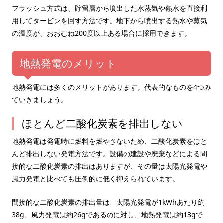
フラッシュ方式は、貯留層から噴出した水蒸気や熱水を直接利
用してタービンを回す方法です。地下から噴出する熱水や蒸気
の温度が、おおむね200度以上ある場合に採用できます。
地熱発電のメリット
地熱発電には多くのメリットがあります。代表的なものを4つみ
ていきましょう。
ほとんど二酸化炭素を排出しない
地熱発電は発電時に燃料を燃やさないため、二酸化炭素をほと
んど排出しない発電方法です。設備の建設や廃棄などによる間
接的な二酸化炭素の排出はありますが、その量は太陽光発電や
風力発電と比べても圧倒的に低く抑えられています。
間接的な二酸化炭素の排出量は、太陽光発電が1kWhあたり約
38g、風力発電は約26gであるのに対し、地熱発電は約13gで