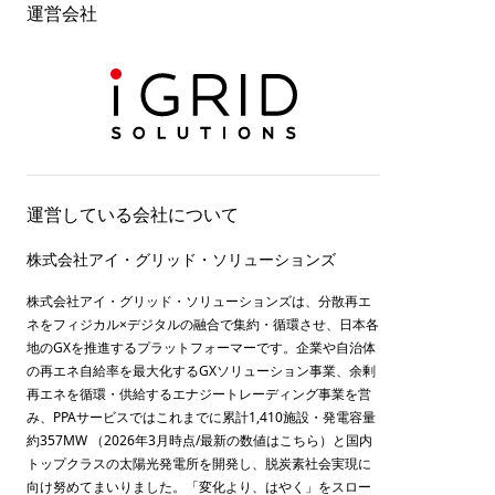
運営会社
運営している会社について
株式会社アイ・グリッド・ソリューションズ
株式会社アイ・グリッド・ソリューションズは、分散再エ
ネをフィジカル×デジタルの融合で集約・循環させ、日本各
地のGXを推進するプラットフォーマーです。企業や自治体
の再エネ自給率を最大化するGXソリューション事業、余剰
再エネを循環・供給するエナジートレーディング事業を営
み、PPAサービスではこれまでに累計1,410施設・発電容量
約357MW （2026年3月時点/最新の数値は
こちら
）と国内
トップクラスの太陽光発電所を開発し、脱炭素社会実現に
向け努めてまいりました。「変化より、はやく」をスロー