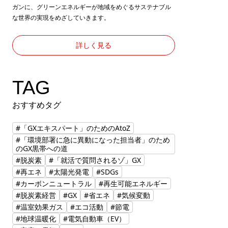
ガンに、グリーンエネルギーが地域をめぐるサステナブル
な世界の実現をめざしていきます。
詳しく見る
TAG
おすすめタグ
#「GXエキスパート」のためのAtoZ
#「環境部署に急に異動になった担当者」のため
のGX黒帯への道
#脱炭素
#「就活で質問されるゾ」GX
#再エネ
#太陽光発電
#SDGs
#カーボンニュートラル
#再生可能エネルギー
#脱炭素経営
#GX
#省エネ
#気候変動
#温室効果ガス
#エコ活動
#節電
#地球温暖化
#電気自動車（EV）