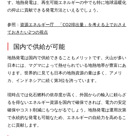
す。地熱発電は、再生可能エネルギーの中でも特に地球温暖化
の抑止に貢献できる発電方法といえるでしょう。
参照：
資源エネルギー庁 「CO2排出量」を考える上でおさえ
ておきたい2つの視点
国内で供給が可能
地熱発電は国内で供給できることもメリットです。火山が多い
日本には、マグマによって熱せられている地熱地帯が豊富にあ
ります。世界的に見ても日本の地熱資源の量は多く、アメリ
カ、インドネシアに続く第3位を誇っています。
現時点では化石燃料の依存度が高く、外国からの輸入に頼らざ
るを得ないエネルギー資源を国内で確保できれば、電力の安定
確保やコスト削減にもつながるでしょう。地熱発電は運用次第
で永続的な発電も可能なため、エネルギーの自給力を高めるこ
とに貢献します。