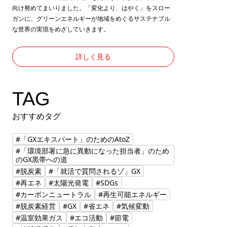
向け努めてまいりました。「変化より、はやく」をスロー
ガンに、グリーンエネルギーが地域をめぐるサステナブル
な世界の実現をめざしていきます。
詳しく見る
TAG
おすすめタグ
#「GXエキスパート」のためのAtoZ
#「環境部署に急に異動になった担当者」のため
のGX黒帯への道
#脱炭素
#「就活で質問されるゾ」GX
#再エネ
#太陽光発電
#SDGs
#カーボンニュートラル
#再生可能エネルギー
#脱炭素経営
#GX
#省エネ
#気候変動
#温室効果ガス
#エコ活動
#節電