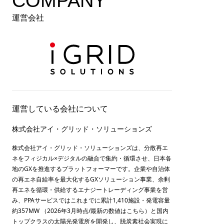
COMPANY
運営会社
運営している会社について
株式会社アイ・グリッド・ソリューションズ
株式会社アイ・グリッド・ソリューションズは、分散再エ
ネをフィジカル×デジタルの融合で集約・循環させ、日本各
地のGXを推進するプラットフォーマーです。企業や自治体
の再エネ自給率を最大化するGXソリューション事業、余剰
再エネを循環・供給するエナジートレーディング事業を営
み、PPAサービスではこれまでに累計1,410施設・発電容量
約357MW （2026年3月時点/最新の数値は
こちら
）と国内
トップクラスの太陽光発電所を開発し、脱炭素社会実現に