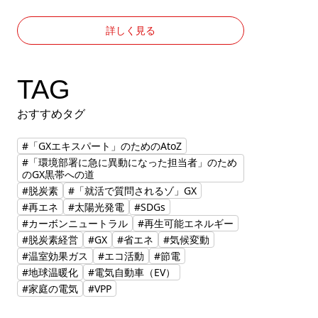
詳しく見る
TAG
おすすめタグ
#「GXエキスパート」のためのAtoZ
#「環境部署に急に異動になった担当者」のため
のGX黒帯への道
#脱炭素
#「就活で質問されるゾ」GX
#再エネ
#太陽光発電
#SDGs
#カーボンニュートラル
#再生可能エネルギー
#脱炭素経営
#GX
#省エネ
#気候変動
#温室効果ガス
#エコ活動
#節電
#地球温暖化
#電気自動車（EV）
#家庭の電気
#VPP