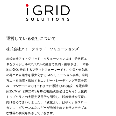
運営している会社について
株式会社アイ・グリッド・ソリューションズ
株式会社アイ・グリッド・ソリューションズは、分散再エ
ネをフィジカル×デジタルの融合で集約・循環させ、日本各
地のGXを推進するプラットフォーマーです。企業や自治体
の再エネ自給率を最大化するGXソリューション事業、余剰
再エネを循環・供給するエナジートレーディング事業を営
み、PPAサービスではこれまでに累計1,410施設・発電容量
約357MW （2026年3月時点/最新の数値は
こちら
）と国内
トップクラスの太陽光発電所を開発し、脱炭素社会実現に
向け努めてまいりました。「変化より、はやく」をスロー
ガンに、グリーンエネルギーが地域をめぐるサステナブル
な世界の実現をめざしていきます。