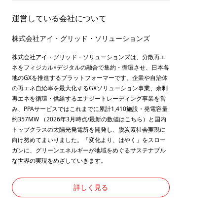
運営している会社について
株式会社アイ・グリッド・ソリューションズ
株式会社アイ・グリッド・ソリューションズは、分散再エ
ネをフィジカル×デジタルの融合で集約・循環させ、日本各
地のGXを推進するプラットフォーマーです。企業や自治体
の再エネ自給率を最大化するGXソリューション事業、余剰
再エネを循環・供給するエナジートレーディング事業を営
み、PPAサービスではこれまでに累計1,410施設・発電容量
約357MW （2026年3月時点/最新の数値は
こちら
）と国内
トップクラスの太陽光発電所を開発し、脱炭素社会実現に
向け努めてまいりました。「変化より、はやく」をスロー
ガンに、グリーンエネルギーが地域をめぐるサステナブル
な世界の実現をめざしていきます。
詳しく見る