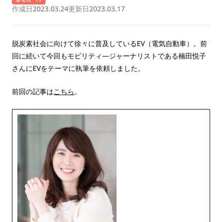
作成日
2023.03.24
更新日
2023.03.17
脱炭素社会に向けて徐々に普及しているEV（電気自動車）。前
回に続いて今回もモビリティ―ジャーナリストである楠田悦子
さんにEVをテーマに執筆を依頼しました。
前回の記事は
こちら
。