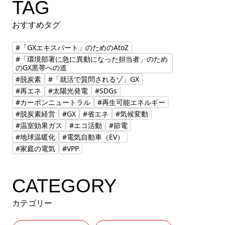
TAG
おすすめタグ
#「GXエキスパート」のためのAtoZ
#「環境部署に急に異動になった担当者」のため
のGX黒帯への道
#脱炭素
#「就活で質問されるゾ」GX
#再エネ
#太陽光発電
#SDGs
#カーボンニュートラル
#再生可能エネルギー
#脱炭素経営
#GX
#省エネ
#気候変動
#温室効果ガス
#エコ活動
#節電
#地球温暖化
#電気自動車（EV）
#家庭の電気
#VPP
CATEGORY
カテゴリー