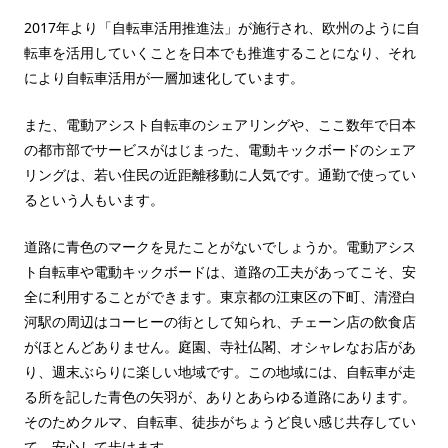
2017年より「自転車活用推進法」が施行され、欧州のように自
転車を活用していくことを日本でも推進することになり、それ
により自転車活用が一層加速化しています。
また、電動アシスト自転車のシェアリングや、ここ数年で日本
の都市部でサービスがはじまった、電動キックボードのシェア
リングは、若い住民の近距離移動に人気です。通勤で使ってい
るという人もいます。
道路に青色のマークを見たことがないでしょうか。電動アシス
ト自転車や電動キックボードは、道路の工夫があってこそ、安
全に利用することができます。東京都の江東区の下町、清澄白
河駅の周辺はコーヒーの街として知られ、チェーン店の飲食店
がほとんどありません。庭園、寺社仏閣、オシャレなお店があ
り、週末ぶらりに楽しい地域です。この地域には、自転車が走
る所を記した青色の矢羽が、ありとあらゆる道路にあります。
そのためクルマ、自転車、徒歩がちょうど良い感じ共存してい
て、安心して歩けます。