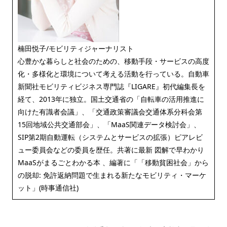
楠田悦子/モビリティジャーナリスト
心豊かな暮らしと社会のための、移動手段・サービスの高度
化・多様化と環境について考える活動を行っている。自動車
新聞社モビリティビジネス専門誌『LIGARE』初代編集長を
経て、2013年に独立。国土交通省の「自転車の活用推進に
向けた有識者会議」、「交通政策審議会交通体系分科会第
15回地域公共交通部会」、「MaaS関連データ検討会」、
SIP第2期自動運転（システムとサービスの拡張）ピアレビ
ュー委員会などの委員を歴任。共著に最新 図解で早わかり
MaaSがまるごとわかる本 、編著に「「移動貧困社会」から
の脱却: 免許返納問題で生まれる新たなモビリティ・マーケ
ット」(時事通信社)