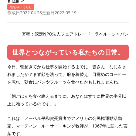
前編＞
地域GX・くらし
作成日
2022.04.28
更新日
2022.05.19
寄稿：
認定NPO法人フェアトレード・ラベル・ジャパン
世界とつながっている私たちの日常。
今日、朝起きてから仕事を開始するまでに、皆さん、なにをさ
れましたか？まず顔を洗って、服を着替え、目覚めのコーヒー
を淹れ、朝食にパンやフルーツを食べたかもしれませんね。
「朝ごはんを食べ終えるまでに、あなたはすでに世界の半分以
上に頼っているのです。」
これは、ノーベル平和賞受賞者でアメリカの公民権運動活動
家、マーティン・ルーサー・キング牧師が、1967年に語った言
葉です。