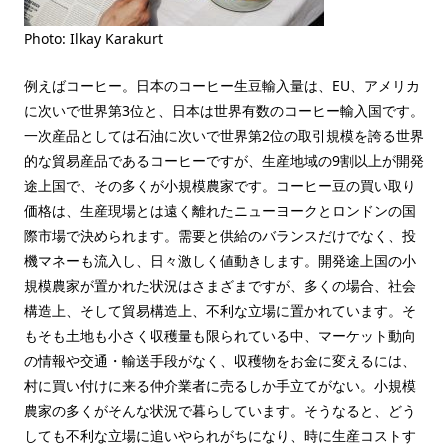
Photo: Ilkay Karakurt
例えばコーヒー。日本のコーヒー生豆輸入量は、EU、アメリカ
に次いで世界第3位と、日本は世界有数のコーヒー輸入国です。
一次産品としては石油に次いで世界第2位の取引規模を誇る世界
的な貿易産品であるコーヒーですが、生産地域の9割以上が開発
途上国で、その多くが小規模農家です。コーヒー豆の買い取り
価格は、生産現場とは遠く離れたニューヨークとロンドンの国
際市場で決められます。需要と供給のバランスだけでなく、投
機マネーも流入し、日々激しく値動きします。開発途上国の小
規模農家が置かれた状況はさまざまですが、多くの場合、社会
構造上、そして貿易構造上、不利な立場に置かれています。そ
もそも土地も小さく収穫量も限られている中、マーケット動向
の情報や交通・輸送手段がなく、収穫物をお金に変えるには、
村に買い付けに来る仲介業者に売るしか手立てがない。小規模
農家の多くがそんな状況で暮らしています。そうなると、どう
しても不利な立場に追いやられがちになり、時に生産コストす