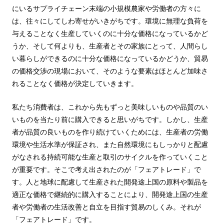
にいるサプライチェーン末端の小規模農家や労働者の方々に
は、往々にしてしわ寄せがいきがちです。環境に無理な負荷を
与えることなく生産していくのに十分な価格になっているかど
うか、そして何よりも、生産者とその家族にとって、人間らし
い暮らしができるのに十分な価格になっているかどうか、貿易
の価格交渉の現場において、そのような要素はほとんど加味さ
れることなく価格が決定していきます。
私たち消費者は、これから先もずっと美味しいものや品質のい
いものを当たり前に購入できると思いがちです。しかし、生産
者が品質の良いものを作り続けていくためには、生産者の労働
環境や生活水準が保証され、また自然環境にもしっかりと配慮
がなされる持続可能な生産と取引のサイクルを作っていくこと
が重要です。そこで考え出されたのが「フェアトレード」で
す。人と地球に配慮して生産された開発途上国の原料や製品を
適正な価格で継続的に購入することにより、開発途上国の生産
者や労働者の生活改善と自立を目指す貿易のしくみ。それが
「フェアトレード」です。