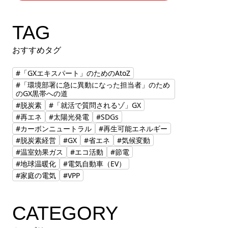
TAG
おすすめタグ
#「GXエキスパート」のためのAtoZ
#「環境部署に急に異動になった担当者」のため
のGX黒帯への道
#脱炭素
#「就活で質問されるゾ」GX
#再エネ
#太陽光発電
#SDGs
#カーボンニュートラル
#再生可能エネルギー
#脱炭素経営
#GX
#省エネ
#気候変動
#温室効果ガス
#エコ活動
#節電
#地球温暖化
#電気自動車（EV）
#家庭の電気
#VPP
CATEGORY