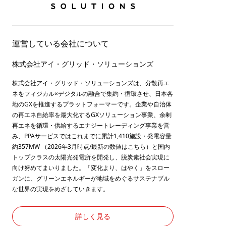
運営している会社について
株式会社アイ・グリッド・ソリューションズ
株式会社アイ・グリッド・ソリューションズは、分散再エ
ネをフィジカル×デジタルの融合で集約・循環させ、日本各
地のGXを推進するプラットフォーマーです。企業や自治体
の再エネ自給率を最大化するGXソリューション事業、余剰
再エネを循環・供給するエナジートレーディング事業を営
み、PPAサービスではこれまでに累計1,410施設・発電容量
約357MW （2026年3月時点/最新の数値は
こちら
）と国内
トップクラスの太陽光発電所を開発し、脱炭素社会実現に
向け努めてまいりました。「変化より、はやく」をスロー
ガンに、グリーンエネルギーが地域をめぐるサステナブル
な世界の実現をめざしていきます。
詳しく見る