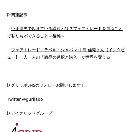
▷関連記事
・
いま世界で起きている課題とは？フェアトレードを選ぶこと
で私たちができること＜後編＞
・
フェアトレード・ラベル・ジャパン 中島 佳織さん【インタビ
ュー】一人一人の「商品の選択と購入」が世界を変える
▷グリラボSNSのフォローお願いします！！
Twitter
@gurilabo
▷アイグリッドグループ