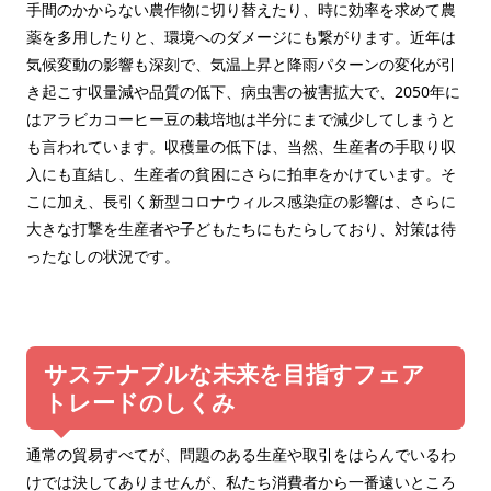
手間のかからない農作物に切り替えたり、時に効率を求めて農
薬を多用したりと、環境へのダメージにも繋がります。近年は
気候変動の影響も深刻で、気温上昇と降雨パターンの変化が引
き起こす収量減や品質の低下、病虫害の被害拡大で、2050年に
はアラビカコーヒー豆の栽培地は半分にまで減少してしまうと
も言われています。収穫量の低下は、当然、生産者の手取り収
入にも直結し、生産者の貧困にさらに拍車をかけています。そ
こに加え、長引く新型コロナウィルス感染症の影響は、さらに
大きな打撃を生産者や子どもたちにもたらしており、対策は待
ったなしの状況です。
サステナブルな未来を目指すフェア
トレードのしくみ
通常の貿易すべてが、問題のある生産や取引をはらんでいるわ
けでは決してありませんが、私たち消費者から一番遠いところ