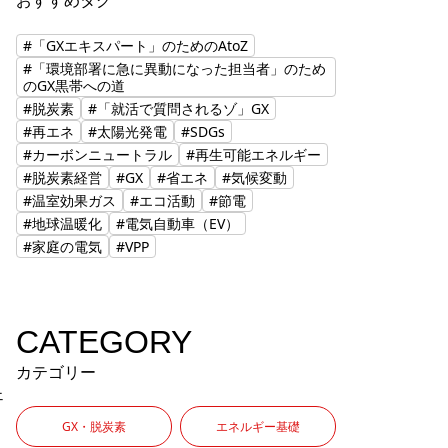
おすすめタグ
#「GXエキスパート」のためのAtoZ
#「環境部署に急に異動になった担当者」のため
のGX黒帯への道
#脱炭素
#「就活で質問されるゾ」GX
#再エネ
#太陽光発電
#SDGs
#カーボンニュートラル
#再生可能エネルギー
#脱炭素経営
#GX
#省エネ
#気候変動
#温室効果ガス
#エコ活動
#節電
#地球温暖化
#電気自動車（EV）
#家庭の電気
#VPP
CATEGORY
カテゴリー
ェ
GX・脱炭素
エネルギー基礎