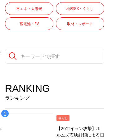
再エネ・太陽光
地域GX・くらし
蓄電池・EV
取材・レポート
で
RANKING
ランキング
暮らし
【26年イラン攻撃】ホ
テ
ルムズ海峡封鎖による日