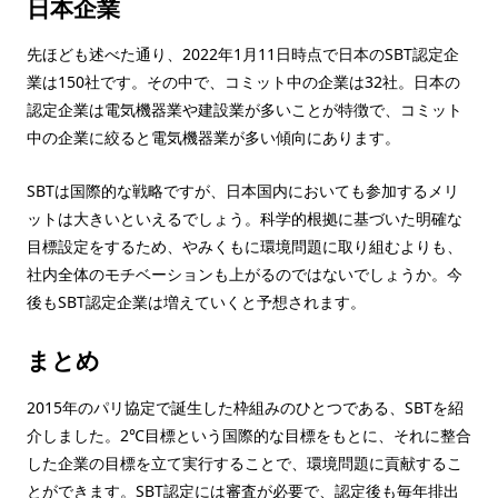
日本企業
先ほども述べた通り、2022年1月11日時点で日本のSBT認定企
業は150社です。その中で、コミット中の企業は32社。日本の
認定企業は電気機器業や建設業が多いことが特徴で、コミット
中の企業に絞ると電気機器業が多い傾向にあります。
SBTは国際的な戦略ですが、日本国内においても参加するメリ
ットは大きいといえるでしょう。科学的根拠に基づいた明確な
目標設定をするため、やみくもに環境問題に取り組むよりも、
社内全体のモチベーションも上がるのではないでしょうか。今
後もSBT認定企業は増えていくと予想されます。
まとめ
2015年のパリ協定で誕生した枠組みのひとつである、SBTを紹
介しました。2℃目標という国際的な目標をもとに、それに整合
した企業の目標を立て実行することで、環境問題に貢献するこ
とができます。SBT認定には審査が必要で、認定後も毎年排出