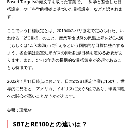
Based Targetsの頭文字を取った言葉で、「科学と整合した目
標設定」や「科学的根拠に基づいた目標設定」などと訳されま
す。
ここでいう目標設定とは、2015年のパリ協定で定められた、い
わゆる「2℃目標」のこと。産業革命以降の気温上昇を2℃未満
（もしくは1.5℃未満）に抑えるという国際的な目標に整合する
よう、各企業は温室効果ガスの排出削減目標を定める必要があ
ります。また、5〜15年先の長期的な目標策定が必須であるこ
とも特徴です。
2022年1月11日時点において、日本のSBT認定企業は150社。世
界的に見ると、アメリカ、イギリスに次ぐ3位であり、環境問題
への関心が高いことがうかがえます。
参照：
環境省
SBTとRE100との違いは？