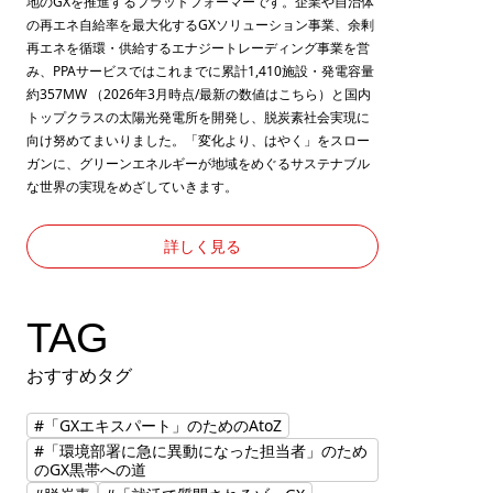
地のGXを推進するプラットフォーマーです。企業や自治体
の再エネ自給率を最大化するGXソリューション事業、余剰
再エネを循環・供給するエナジートレーディング事業を営
み、PPAサービスではこれまでに累計1,410施設・発電容量
約357MW （2026年3月時点/最新の数値は
こちら
）と国内
トップクラスの太陽光発電所を開発し、脱炭素社会実現に
向け努めてまいりました。「変化より、はやく」をスロー
ガンに、グリーンエネルギーが地域をめぐるサステナブル
な世界の実現をめざしていきます。
詳しく見る
TAG
おすすめタグ
#「GXエキスパート」のためのAtoZ
#「環境部署に急に異動になった担当者」のため
のGX黒帯への道