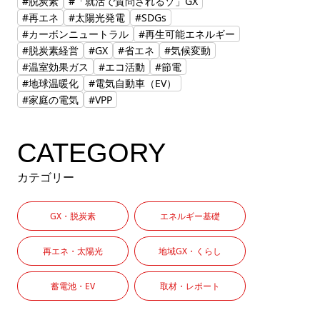
#脱炭素
#「就活で質問されるゾ」GX
#再エネ
#太陽光発電
#SDGs
#カーボンニュートラル
#再生可能エネルギー
#脱炭素経営
#GX
#省エネ
#気候変動
#温室効果ガス
#エコ活動
#節電
#地球温暖化
#電気自動車（EV）
#家庭の電気
#VPP
CATEGORY
カテゴリー
GX・脱炭素
エネルギー基礎
再エネ・太陽光
地域GX・くらし
蓄電池・EV
取材・レポート