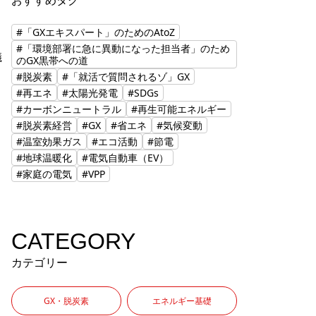
おすすめタグ
#「GXエキスパート」のためのAtoZ
#「環境部署に急に異動になった担当者」のため
儀
のGX黒帯への道
#脱炭素
#「就活で質問されるゾ」GX
#再エネ
#太陽光発電
#SDGs
#カーボンニュートラル
#再生可能エネルギー
#脱炭素経営
#GX
#省エネ
#気候変動
#温室効果ガス
#エコ活動
#節電
#地球温暖化
#電気自動車（EV）
#家庭の電気
#VPP
CATEGORY
カテゴリー
GX・脱炭素
エネルギー基礎