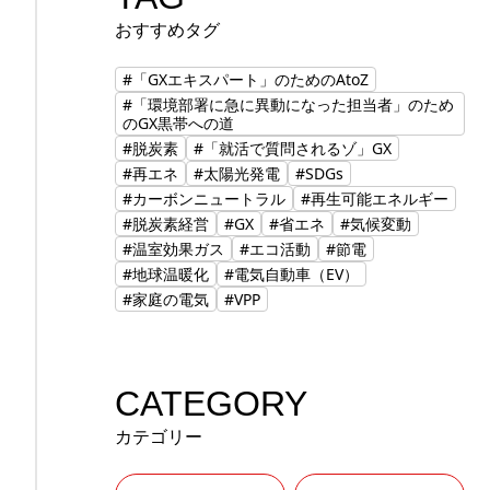
おすすめタグ
#「GXエキスパート」のためのAtoZ
#「環境部署に急に異動になった担当者」のため
のGX黒帯への道
#脱炭素
#「就活で質問されるゾ」GX
#再エネ
#太陽光発電
#SDGs
#カーボンニュートラル
#再生可能エネルギー
#脱炭素経営
#GX
#省エネ
#気候変動
#温室効果ガス
#エコ活動
#節電
#地球温暖化
#電気自動車（EV）
#家庭の電気
#VPP
CATEGORY
カテゴリー