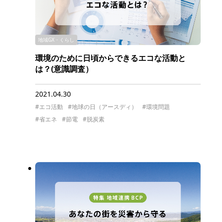
地域GX・くらし
環境のために日頃からできるエコな活動と
は？(意識調査）
2021.04.30
#エコ活動
#地球の日（アースディ）
#環境問題
#省エネ
#節電
#脱炭素