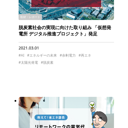
取材・レポート
脱炭素社会の実現に向けた取り組み 「仮想発
電所 デジタル推進プロジェクト」発足
2021.03.01
#AI
#エネルギーの未来
#余剰電力
#再エネ
#太陽光発電
#脱炭素