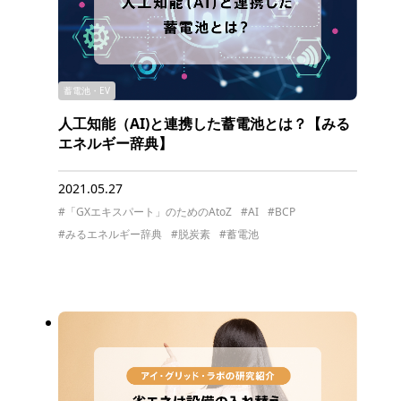
蓄電池・EV
人工知能（AI)と連携した蓄電池とは？【みる
エネルギー辞典】
2021.05.27
#「GXエキスパート」のためのAtoZ
#AI
#BCP
#みるエネルギー辞典
#脱炭素
#蓄電池