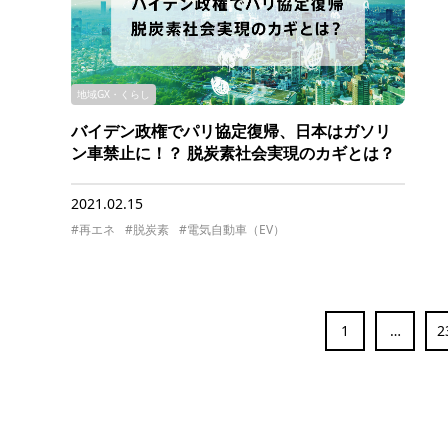
地域GX・くらし
バイデン政権でパリ協定復帰、日本はガソリ
ン車禁止に！？ 脱炭素社会実現のカギとは？
2021.02.15
#再エネ
#脱炭素
#電気自動車（EV）
1
…
2