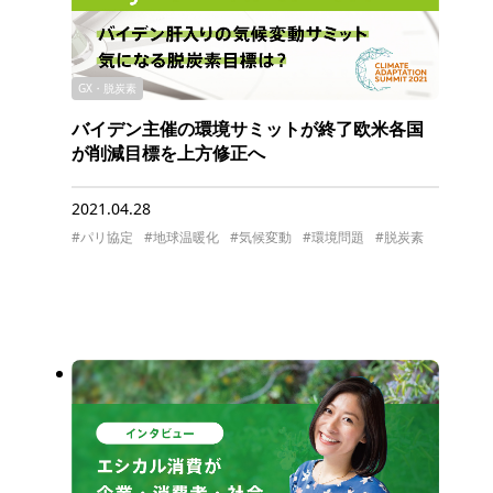
GX・脱炭素
バイデン主催の環境サミットが終了欧米各国
が削減目標を上方修正へ
2021.04.28
#パリ協定
#地球温暖化
#気候変動
#環境問題
#脱炭素