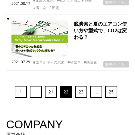
#家庭の電気
#教えて！省エネ部長
地域GX・くらし
2021.08.17
#省エネ
#節電
脱炭素と夏のエアコン使
い方や型式で、CO2は変
わる？
2021.07.29
#エネルギーの未来
#省エネ
#脱炭素
地域GX・くらし
1
…
21
22
23
…
25
COMPANY
運営会社