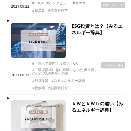
#SDGs
#インタビュー
#再エネ
取材・レポート
2021.09.22
#脱炭素
#脱炭素経営
ESG投資とは？【みるエ
ネルギー辞典】
#「就活で質問されるゾ」GX
エネルギー基礎
#「環境部署に急に異動になった担当者」
のためのGX黒帯への道
2021.08.31
#ESG投資
#みるエネルギー辞典
#脱炭素
#脱炭素経営
ｋＷとｋＷｈの違い【み
るエネルギー辞典】