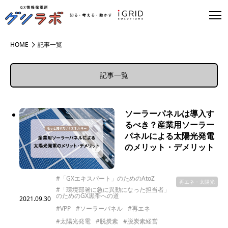
HOME
記事一覧
記事一覧
ソーラーパネルは導入す
るべき？産業用ソーラー
パネルによる太陽光発電
のメリット・デメリット
#「GXエキスパート」のためのAtoZ
再エネ・太陽光
#「環境部署に急に異動になった担当者」
のためのGX黒帯への道
2021.09.30
#VPP
#ソーラーパネル
#再エネ
#太陽光発電
#脱炭素
#脱炭素経営