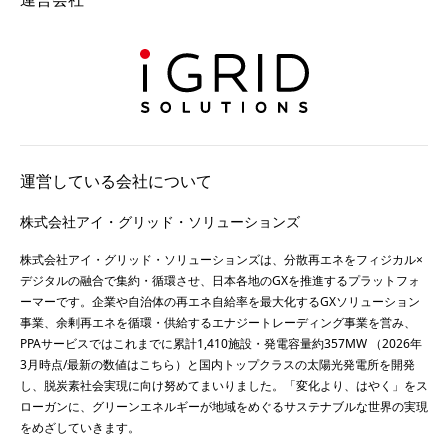
運営している会社について
株式会社アイ・グリッド・ソリューションズ
株式会社アイ・グリッド・ソリューションズは、分散再エネをフィジカル×
デジタルの融合で集約・循環させ、日本各地のGXを推進するプラットフォ
ーマーです。企業や自治体の再エネ自給率を最大化するGXソリューション
事業、余剰再エネを循環・供給するエナジートレーディング事業を営み、
PPAサービスではこれまでに累計1,410施設・発電容量約357MW （2026年
3月時点/最新の数値は
こちら
）と国内トップクラスの太陽光発電所を開発
し、脱炭素社会実現に向け努めてまいりました。「変化より、はやく」をス
ローガンに、グリーンエネルギーが地域をめぐるサステナブルな世界の実現
をめざしていきます。