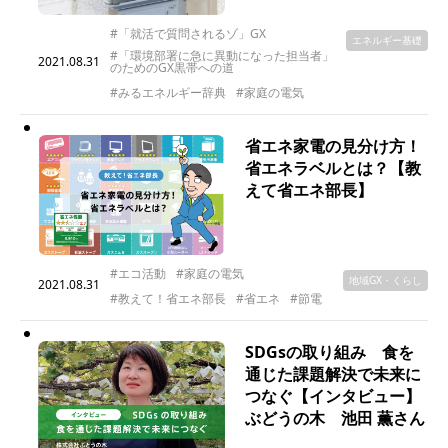
#「就活で質問されるゾ」GX
エネルギー基礎
#「環境部署に急に異動になった担当者」
2021.08.31
のためのGX黒帯への道
#みるエネルギー辞典
#家庭の電気
省エネ家電の見分け方！
省エネラベルとは？【教
えて省エネ部長】
#エコ活動
#家庭の電気
地域GX・くらし
2021.08.31
#教えて！省エネ部長
#省エネ
#節電
SDGsの取り組み 食を
通じた課題解決で未来に
つなぐ【インタビュー】
ぶどうの木 池田 薫さん