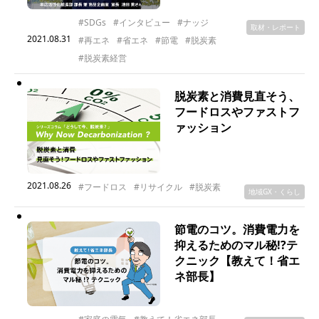
#SDGs
#インタビュー
#ナッジ
取材・レポート
2021.08.31
#再エネ
#省エネ
#節電
#脱炭素
#脱炭素経営
脱炭素と消費見直そう、
フードロスやファストフ
ァッション
2021.08.26
#フードロス
#リサイクル
#脱炭素
地域GX・くらし
節電のコツ。消費電力を
抑えるためのマル秘!?テ
クニック【教えて！省エ
ネ部長】