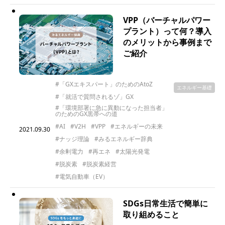
VPP（バーチャルパワー
プラント）って何？導入
のメリットから事例まで
ご紹介
#「GXエキスパート」のためのAtoZ
エネルギー基礎
#「就活で質問されるゾ」GX
#「環境部署に急に異動になった担当者」
のためのGX黒帯への道
#AI
#V2H
#VPP
#エネルギーの未来
2021.09.30
#ナッジ理論
#みるエネルギー辞典
#余剰電力
#再エネ
#太陽光発電
#脱炭素
#脱炭素経営
#電気自動車（EV）
SDGs日常生活で簡単に
取り組めること