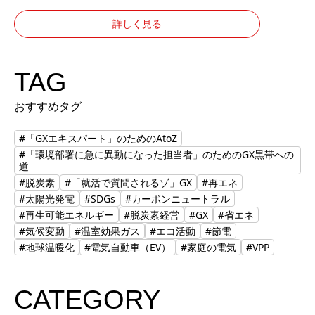
詳しく見る
TAG
おすすめタグ
#「GXエキスパート」のためのAtoZ
#「環境部署に急に異動になった担当者」のためのGX黒帯への
道
#脱炭素
#「就活で質問されるゾ」GX
#再エネ
#太陽光発電
#SDGs
#カーボンニュートラル
#再生可能エネルギー
#脱炭素経営
#GX
#省エネ
#気候変動
#温室効果ガス
#エコ活動
#節電
#地球温暖化
#電気自動車（EV）
#家庭の電気
#VPP
CATEGORY