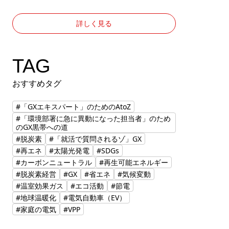
詳しく見る
TAG
おすすめタグ
#「GXエキスパート」のためのAtoZ
#「環境部署に急に異動になった担当者」のため
のGX黒帯への道
#脱炭素
#「就活で質問されるゾ」GX
#再エネ
#太陽光発電
#SDGs
#カーボンニュートラル
#再生可能エネルギー
#脱炭素経営
#GX
#省エネ
#気候変動
#温室効果ガス
#エコ活動
#節電
#地球温暖化
#電気自動車（EV）
#家庭の電気
#VPP