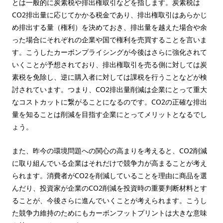
とは一般的に炭素税や排出権取引などを指します。炭素税は
CO2排出量に応じてかかる税金であり、排出権取引はあらかじ
め排出する量（権利）を決めておき、排出量を越えた場合や余
った場合にそれぞれの企業や国で権利を売買することを言いま
す。こうしたカーボンプライシングが今後はさらに強化されて
いくことが予想されており、排出権取引を売る側に対しては炭
素税を免除し、逆に購入者に対しては課税を行うことなどが検
討されています。つまり、CO2排出量削減は企業にとって重大
なコストカットに繋がることになるのです。CO2の正確な排出
量を知ることは削減を目指す企業にとってメリットとなるでし
ょう。
また、昨今の環境問題への関心の高まりを考えると、CO2削減
に取り組んでいる企業はそれだけで競争力が高まることが考え
られます。消費者がCO2を削減していることを理由に商品を選
んだり、投資家が企業のCO2削減を投資時の重要判断材料とす
ることが、今後さらに進んでいくことが考えられます。こうし
た競争力維持のためにもカーボンフットプリントは大きな意味