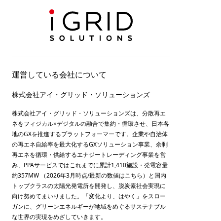
運営している会社について
株式会社アイ・グリッド・ソリューションズ
株式会社アイ・グリッド・ソリューションズは、分散再エ
ネをフィジカル×デジタルの融合で集約・循環させ、日本各
地のGXを推進するプラットフォーマーです。企業や自治体
の再エネ自給率を最大化するGXソリューション事業、余剰
再エネを循環・供給するエナジートレーディング事業を営
み、PPAサービスではこれまでに累計1,410施設・発電容量
約357MW （2026年3月時点/最新の数値は
こちら
）と国内
トップクラスの太陽光発電所を開発し、脱炭素社会実現に
向け努めてまいりました。「変化より、はやく」をスロー
ガンに、グリーンエネルギーが地域をめぐるサステナブル
な世界の実現をめざしていきます。