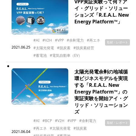
VPP実証実験って何？ア
イ・グリッド・ソリュー
ションズ「R.E.A.L. New
Energy Platform™」
#AI
#V2H
#VPP
#余剰電力
#再エネ
取材・レポート
2021.06.25
#太陽光発電
#脱炭素
#脱炭素経営
#蓄電池
#電気自動車（EV）
太陽光発電余剰の地域循
環ビジネスモデルを実現
する「R.E.A.L. New
Energy Platform™」の
実証実験を開始アイ・グ
リッド・ソリューション
ズ
#AI
#BCP
#V2H
#VPP
#余剰電力
取材・レポート
#再エネ
#太陽光発電
#脱炭素
2021.06.04
#脱炭素経営
#蓄電池