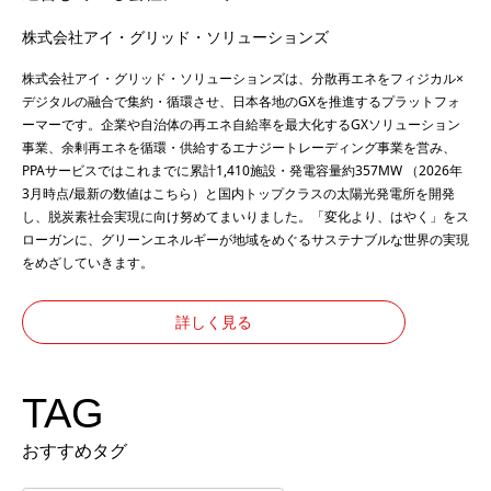
株式会社アイ・グリッド・ソリューションズ
株式会社アイ・グリッド・ソリューションズは、分散再エネをフィジカル×
デジタルの融合で集約・循環させ、日本各地のGXを推進するプラットフォ
ーマーです。企業や自治体の再エネ自給率を最大化するGXソリューション
事業、余剰再エネを循環・供給するエナジートレーディング事業を営み、
PPAサービスではこれまでに累計1,410施設・発電容量約357MW （2026年
3月時点/最新の数値は
こちら
）と国内トップクラスの太陽光発電所を開発
し、脱炭素社会実現に向け努めてまいりました。「変化より、はやく」をス
ローガンに、グリーンエネルギーが地域をめぐるサステナブルな世界の実現
をめざしていきます。
詳しく見る
TAG
おすすめタグ