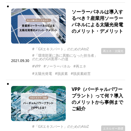
ソーラーパネルは導入す
るべき？産業用ソーラー
パネルによる太陽光発電
のメリット・デメリット
#「GXエキスパート」のためのAtoZ
再エネ・太陽光
#「環境部署に急に異動になった担当者」
のためのGX黒帯への道
2021.09.30
#VPP
#ソーラーパネル
#再エネ
#太陽光発電
#脱炭素
#脱炭素経営
VPP（バーチャルパワー
プラント）って何？導入
のメリットから事例まで
ご紹介
#「GXエキスパート」のためのAtoZ
エネルギー基礎