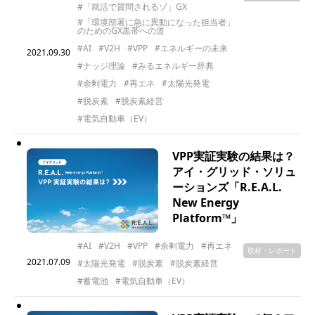
#「就活で質問されるゾ」GX
#「環境部署に急に異動になった担当者」
のためのGX黒帯への道
#AI
#V2H
#VPP
#エネルギーの未来
2021.09.30
#ナッジ理論
#みるエネルギー辞典
#余剰電力
#再エネ
#太陽光発電
#脱炭素
#脱炭素経営
#電気自動車（EV）
VPP実証実験の結果は？
アイ・グリッド・ソリュ
ーションズ「R.E.A.L.
New Energy
Platform™」
#AI
#V2H
#VPP
#余剰電力
#再エネ
取材・レポート
2021.07.09
#太陽光発電
#脱炭素
#脱炭素経営
#蓄電池
#電気自動車（EV）