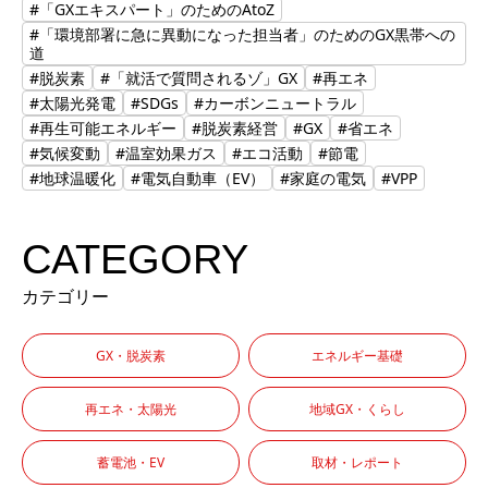
#「GXエキスパート」のためのAtoZ
#「環境部署に急に異動になった担当者」のためのGX黒帯への
道
#脱炭素
#「就活で質問されるゾ」GX
#再エネ
#太陽光発電
#SDGs
#カーボンニュートラル
#再生可能エネルギー
#脱炭素経営
#GX
#省エネ
#気候変動
#温室効果ガス
#エコ活動
#節電
#地球温暖化
#電気自動車（EV）
#家庭の電気
#VPP
CATEGORY
カテゴリー
GX・脱炭素
エネルギー基礎
再エネ・太陽光
地域GX・くらし
蓄電池・EV
取材・レポート