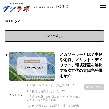
HOME
VPP
#VPPの記事
メガソーラーとは？事例
や定義、メリット・デメ
リット、環境課題を解決
する次世代の太陽光発電
を紹介
#「GXエキスパート」のためのAtoZ
再エネ・太陽光
#「就活で質問されるゾ」GX
2021.10.29
#「環境部署に急に異動になった担当者」
のためのGX黒帯への道
#VPP
#再エネ
#太陽光発電
#脱炭素