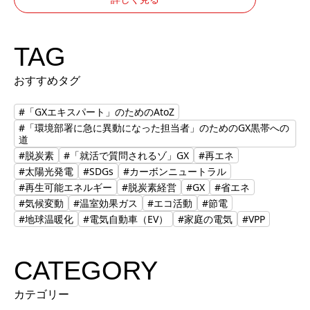
TAG
おすすめタグ
#「GXエキスパート」のためのAtoZ
#「環境部署に急に異動になった担当者」のためのGX黒帯への
道
#脱炭素
#「就活で質問されるゾ」GX
#再エネ
#太陽光発電
#SDGs
#カーボンニュートラル
#再生可能エネルギー
#脱炭素経営
#GX
#省エネ
#気候変動
#温室効果ガス
#エコ活動
#節電
#地球温暖化
#電気自動車（EV）
#家庭の電気
#VPP
CATEGORY
カテゴリー