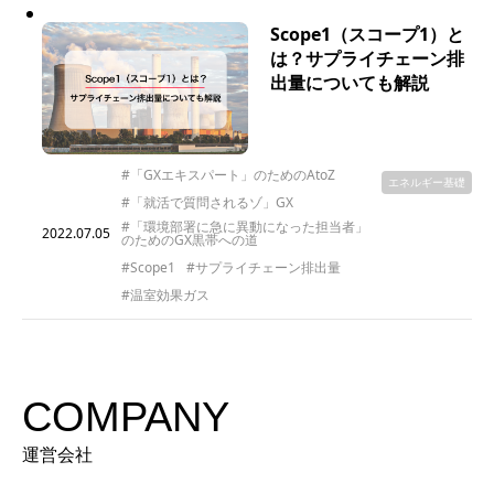
Scope1（スコープ1）と
は？サプライチェーン排
出量についても解説
#「GXエキスパート」のためのAtoZ
エネルギー基礎
#「就活で質問されるゾ」GX
#「環境部署に急に異動になった担当者」
2022.07.05
のためのGX黒帯への道
#Scope1
#サプライチェーン排出量
#温室効果ガス
COMPANY
運営会社