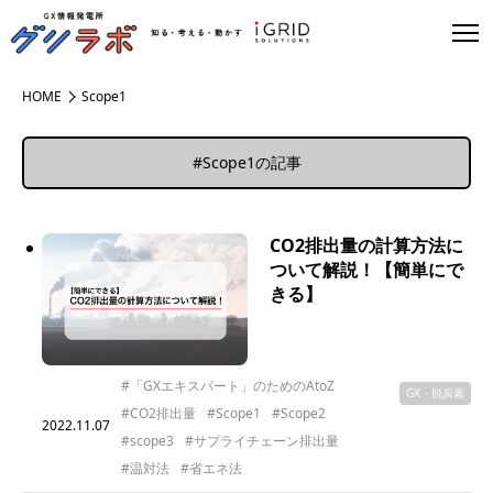
HOME
Scope1
#Scope1の記事
CO2排出量の計算方法に
ついて解説！【簡単にで
きる】
#「GXエキスパート」のためのAtoZ
GX・脱炭素
#CO2排出量
#Scope1
#Scope2
2022.11.07
#scope3
#サプライチェーン排出量
#温対法
#省エネ法