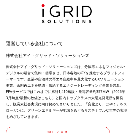
運営している会社について
株式会社アイ・グリッド・ソリューションズ
株式会社アイ・グリッド・ソリューションズは、分散再エネをフィジカル×
デジタルの融合で集約・循環させ、日本各地のGXを推進するプラットフォ
ーマーです。企業や自治体の再エネ自給率を最大化するGXソリューション
事業、余剰再エネを循環・供給するエナジートレーディング事業を営み、
PPAサービスではこれまでに累計1,410施設・発電容量約357MW （2026年
3月時点/最新の数値は
こちら
）と国内トップクラスの太陽光発電所を開発
し、脱炭素社会実現に向け努めてまいりました。「変化より、はやく」をス
ローガンに、グリーンエネルギーが地域をめぐるサステナブルな世界の実現
をめざしていきます。
詳しく見る