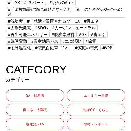
#「GXエキスパート」のためのAtoZ
#「環境部署に急に異動になった担当者」のためのGX黒帯への
道
#脱炭素
#「就活で質問されるゾ」GX
#再エネ
#太陽光発電
#SDGs
#カーボンニュートラル
#再生可能エネルギー
#脱炭素経営
#GX
#省エネ
#気候変動
#温室効果ガス
#エコ活動
#節電
#地球温暖化
#電気自動車（EV）
#家庭の電気
#VPP
CATEGORY
カテゴリー
GX・脱炭素
エネルギー基礎
再エネ・太陽光
地域GX・くらし
蓄電池・EV
取材・レポート