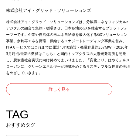
株式会社アイ・グリッド・ソリューションズ
株式会社アイ・グリッド・ソリューションズは、分散再エネをフィジカル×
デジタルの融合で集約・循環させ、日本各地のGXを推進するプラットフォ
ーマーです。企業や自治体の再エネ自給率を最大化するGXソリューション
事業、余剰再エネを循環・供給するエナジートレーディング事業を営み、
PPAサービスではこれまでに累計1,410施設・発電容量約357MW （2026年
3月時点/最新の数値は
こちら
）と国内トップクラスの太陽光発電所を開発
し、脱炭素社会実現に向け努めてまいりました。「変化より、はやく」をス
ローガンに、グリーンエネルギーが地域をめぐるサステナブルな世界の実現
をめざしていきます。
詳しく見る
TAG
おすすめタグ