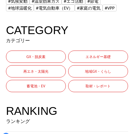
#気候変動
#温室効果ガス
#エコ活動
#節電
#地球温暖化
#電気自動車（EV）
#家庭の電気
#VPP
CATEGORY
カテゴリー
GX・脱炭素
エネルギー基礎
再エネ・太陽光
地域GX・くらし
蓄電池・EV
取材・レポート
RANKING
ランキング