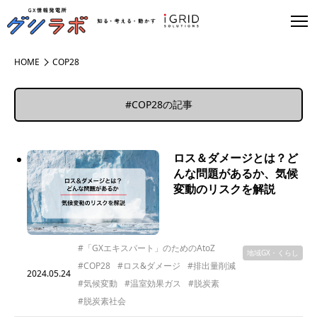
HOME
COP28
#COP28の記事
ロス＆ダメージとは？ど
んな問題があるか、気候
変動のリスクを解説
#「GXエキスパート」のためのAtoZ
地域GX・くらし
#COP28
#ロス&ダメージ
#排出量削減
2024.05.24
#気候変動
#温室効果ガス
#脱炭素
#脱炭素社会