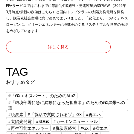
PPAサービスではこれまでに累計1,410施設・発電容量約357MW （2026年
3月時点/最新の数値は
こちら
）と国内トップクラスの太陽光発電所を開発
し、脱炭素社会実現に向け努めてまいりました。「変化より、はやく」をス
ローガンに、グリーンエネルギーが地域をめぐるサステナブルな世界の実現
をめざしていきます。
詳しく見る
TAG
おすすめタグ
#「GXエキスパート」のためのAtoZ
#「環境部署に急に異動になった担当者」のためのGX黒帯への
道
#脱炭素
#「就活で質問されるゾ」GX
#再エネ
#太陽光発電
#SDGs
#カーボンニュートラル
#再生可能エネルギー
#脱炭素経営
#GX
#省エネ