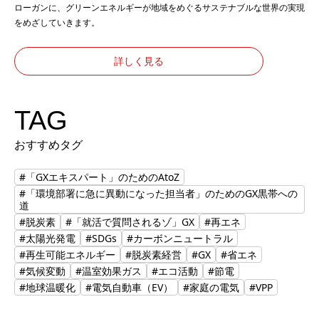
ローガンに、グリーンエネルギーが地域をめぐるサステナブルな世界の実現
をめざしていきます。
詳しく見る
TAG
おすすめタグ
#「GXエキスパート」のためのAtoZ
#「環境部署に急に異動になった担当者」のためのGX黒帯への
道
#脱炭素
#「就活で質問されるゾ」GX
#再エネ
#太陽光発電
#SDGs
#カーボンニュートラル
#再生可能エネルギー
#脱炭素経営
#GX
#省エネ
#気候変動
#温室効果ガス
#エコ活動
#節電
#地球温暖化
#電気自動車（EV）
#家庭の電気
#VPP