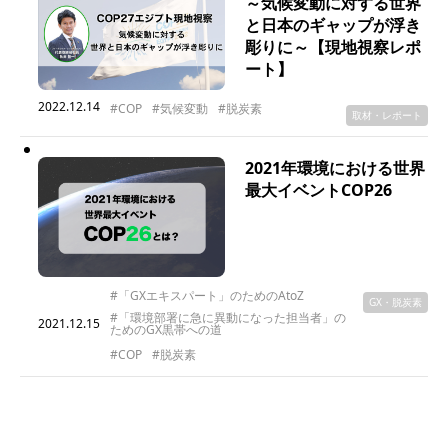
～気候変動に対する世界
と日本のギャップが浮き
彫りに～【現地視察レポ
ート】
2022.12.14
#COP
#気候変動
#脱炭素
取材・レポート
2021年環境における世界
最大イベントCOP26
#「GXエキスパート」のためのAtoZ
GX・脱炭素
#「環境部署に急に異動になった担当者」の
2021.12.15
ためのGX黒帯への道
#COP
#脱炭素