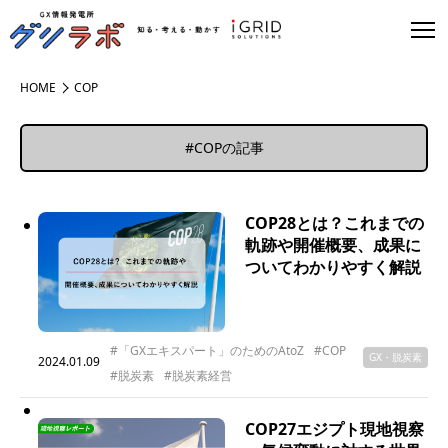
HOME
COP
#COPの記事
COP28とは？これまでの
軌跡や開催概要、成果に
ついてわかりやすく解説
#「GXエキスパート」のためのAtoZ
#COP
GX・脱炭素
2024.01.09
#脱炭素
#脱炭素経営
COP27エジプト現地視察