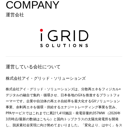
COMPANY
運営会社
運営している会社について
株式会社アイ・グリッド・ソリューションズ
株式会社アイ・グリッド・ソリューションズは、分散再エネをフィジカル×
デジタルの融合で集約・循環させ、日本各地のGXを推進するプラットフォ
ーマーです。企業や自治体の再エネ自給率を最大化するGXソリューション
事業、余剰再エネを循環・供給するエナジートレーディング事業を営み、
PPAサービスではこれまでに累計1,410施設・発電容量約357MW （2026年
3月時点/最新の数値は
こちら
）と国内トップクラスの太陽光発電所を開発
し、脱炭素社会実現に向け努めてまいりました。「変化より、はやく」をス