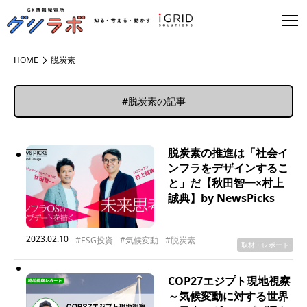
HOME
脱炭素
#脱炭素の記事
脱炭素の推進は「社会イ
ンフラをデザインするこ
と」だ【秋田智一×村上
誠典】by NewsPicks
2023.02.10
#ESG投資
#気候変動
#脱炭素
取材・レポート
COP27エジプト現地視察
～気候変動に対する世界