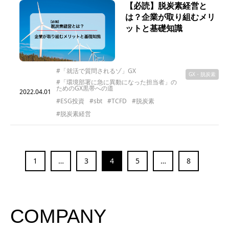
【必読】脱炭素経営と
は？企業が取り組むメリ
ットと基礎知識
#「就活で質問されるゾ」GX
GX・脱炭素
#「環境部署に急に異動になった担当者」の
ためのGX黒帯への道
2022.04.01
#ESG投資
#sbt
#TCFD
#脱炭素
#脱炭素経営
1
…
3
4
5
…
8
COMPANY