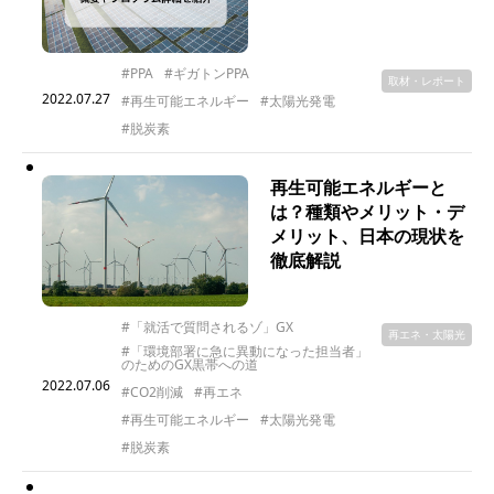
#PPA
#ギガトンPPA
取材・レポート
2022.07.27
#再生可能エネルギー
#太陽光発電
#脱炭素
再生可能エネルギーと
は？種類やメリット・デ
メリット、日本の現状を
徹底解説
#「就活で質問されるゾ」GX
再エネ・太陽光
#「環境部署に急に異動になった担当者」
のためのGX黒帯への道
2022.07.06
#CO2削減
#再エネ
#再生可能エネルギー
#太陽光発電
#脱炭素