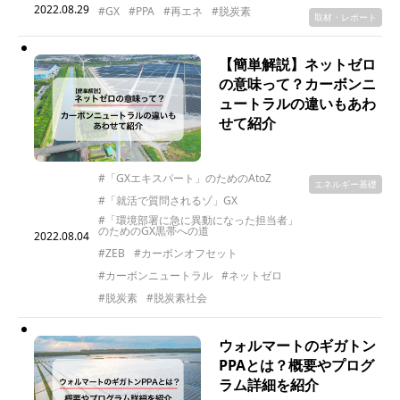
2022.08.29
#GX
#PPA
#再エネ
#脱炭素
取材・レポート
【簡単解説】ネットゼロ
の意味って？カーボンニ
ュートラルの違いもあわ
せて紹介
#「GXエキスパート」のためのAtoZ
エネルギー基礎
#「就活で質問されるゾ」GX
#「環境部署に急に異動になった担当者」
のためのGX黒帯への道
2022.08.04
#ZEB
#カーボンオフセット
#カーボンニュートラル
#ネットゼロ
#脱炭素
#脱炭素社会
ウォルマートのギガトン
PPAとは？概要やプログ
ラム詳細を紹介