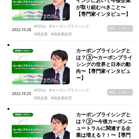
イングにおいて今後企業
が取り組むべきこと〜
【専門家インタビュー】
#SDGs
#カーボンプライシング
取材・レポート
2022.10.28
#脱炭素
#脱炭素経営
カーボンプライシングと
は？③〜カーボンプライ
シングの世界と日本の動
向〜【専門家インタビュ
ー】
#SDGs
#カーボンプライシング
取材・レポート
2022.10.25
#脱炭素
#脱炭素経営
カーボンプライシングと
は？②〜今後カーボンニ
ュートラルに関連する企
業は増える？！〜【専門