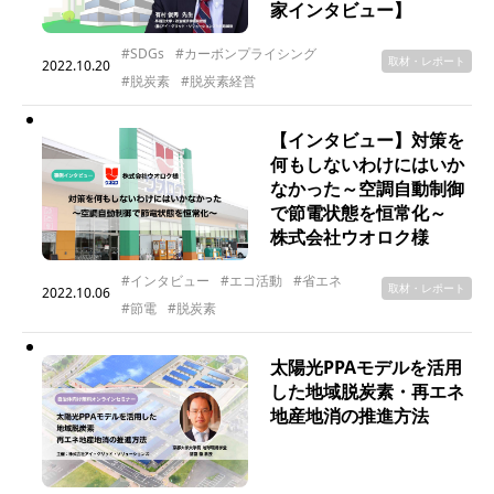
家インタビュー】
#SDGs
#カーボンプライシング
取材・レポート
2022.10.20
#脱炭素
#脱炭素経営
【インタビュー】対策を
何もしないわけにはいか
なかった～空調自動制御
で節電状態を恒常化～
株式会社ウオロク様
#インタビュー
#エコ活動
#省エネ
取材・レポート
2022.10.06
#節電
#脱炭素
太陽光PPAモデルを活用
した地域脱炭素・再エネ
地産地消の推進方法