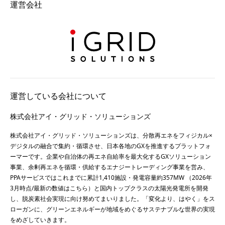
運営会社
運営している会社について
株式会社アイ・グリッド・ソリューションズ
株式会社アイ・グリッド・ソリューションズは、分散再エネをフィジカル×
デジタルの融合で集約・循環させ、日本各地のGXを推進するプラットフォ
ーマーです。企業や自治体の再エネ自給率を最大化するGXソリューション
事業、余剰再エネを循環・供給するエナジートレーディング事業を営み、
PPAサービスではこれまでに累計1,410施設・発電容量約357MW （2026年
3月時点/最新の数値は
こちら
）と国内トップクラスの太陽光発電所を開発
し、脱炭素社会実現に向け努めてまいりました。「変化より、はやく」をス
ローガンに、グリーンエネルギーが地域をめぐるサステナブルな世界の実現
をめざしていきます。