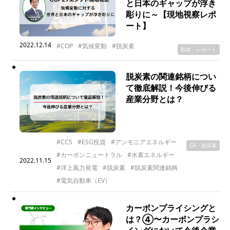
と日本のギャップが浮き
彫りに～【現地視察レポ
ート】
2022.12.14
#COP
#気候変動
#脱炭素
取材・レポート
脱炭素の関連銘柄につい
て徹底解説！今後伸びる
産業分野とは？
#CCS
#ESG投資
#アンモニアエネルギー
GX・脱炭素
#カーボンニュートラル
#水素エネルギー
2022.11.15
#洋上風力発電
#脱炭素
#脱炭素関連銘柄
#電気自動車（EV）
カーボンプライシングと
は？④〜カーボンプラシ