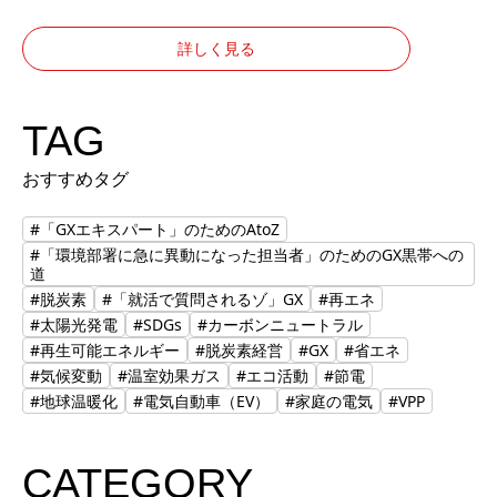
詳しく見る
TAG
おすすめタグ
#「GXエキスパート」のためのAtoZ
#「環境部署に急に異動になった担当者」のためのGX黒帯への
道
#脱炭素
#「就活で質問されるゾ」GX
#再エネ
#太陽光発電
#SDGs
#カーボンニュートラル
#再生可能エネルギー
#脱炭素経営
#GX
#省エネ
#気候変動
#温室効果ガス
#エコ活動
#節電
#地球温暖化
#電気自動車（EV）
#家庭の電気
#VPP
CATEGORY