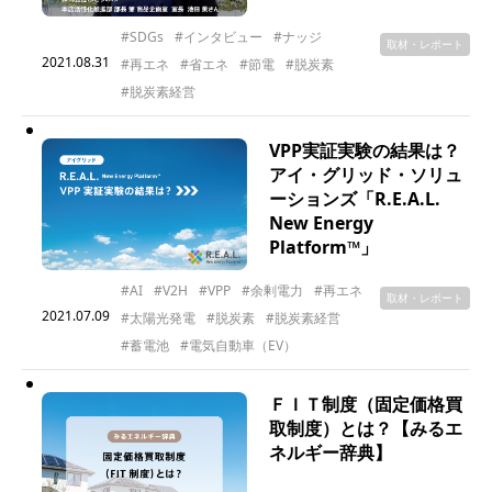
#SDGs
#インタビュー
#ナッジ
取材・レポート
2021.08.31
#再エネ
#省エネ
#節電
#脱炭素
#脱炭素経営
VPP実証実験の結果は？
アイ・グリッド・ソリュ
ーションズ「R.E.A.L.
New Energy
Platform™」
#AI
#V2H
#VPP
#余剰電力
#再エネ
取材・レポート
2021.07.09
#太陽光発電
#脱炭素
#脱炭素経営
#蓄電池
#電気自動車（EV）
ＦＩＴ制度（固定価格買
取制度）とは？【みるエ
ネルギー辞典】