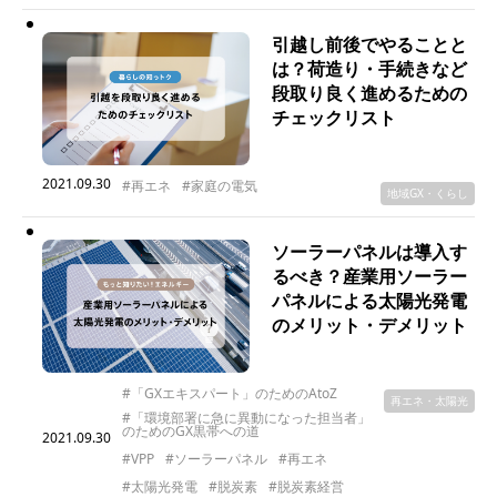
引越し前後でやることと
は？荷造り・手続きなど
段取り良く進めるための
チェックリスト
2021.09.30
#再エネ
#家庭の電気
地域GX・くらし
ソーラーパネルは導入す
るべき？産業用ソーラー
パネルによる太陽光発電
のメリット・デメリット
#「GXエキスパート」のためのAtoZ
再エネ・太陽光
#「環境部署に急に異動になった担当者」
のためのGX黒帯への道
2021.09.30
#VPP
#ソーラーパネル
#再エネ
#太陽光発電
#脱炭素
#脱炭素経営