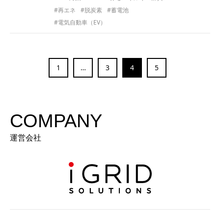
#再エネ
#脱炭素
#蓄電池
#電気自動車（EV）
1
…
3
4
5
COMPANY
運営会社