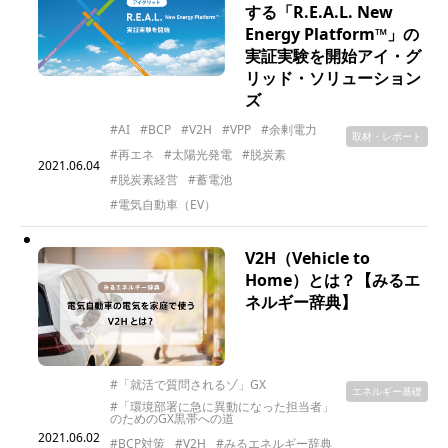
する「R.E.A.L. New
Energy Platform™」の
実証実験を開始アイ・グ
リッド・ソリューション
ズ
#AI
#BCP
#V2H
#VPP
#余剰電力
取材・レポート
#再エネ
#太陽光発電
#脱炭素
2021.06.04
#脱炭素経営
#蓄電池
#電気自動車（EV）
V2H（Vehicle to
Home）とは？【みるエ
ネルギー辞典】
#「就活で質問されるゾ」GX
エネルギー基礎
#「環境部署に急に異動になった担当者」
のためのGX黒帯への道
2021.06.02
#BCP対策
#V2H
#みるエネルギー辞典