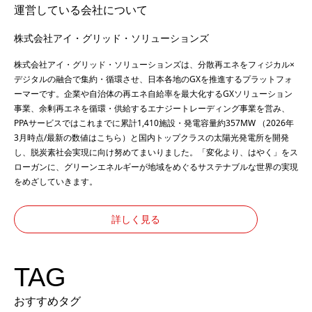
運営している会社について
株式会社アイ・グリッド・ソリューションズ
株式会社アイ・グリッド・ソリューションズは、分散再エネをフィジカル×
デジタルの融合で集約・循環させ、日本各地のGXを推進するプラットフォ
ーマーです。企業や自治体の再エネ自給率を最大化するGXソリューション
事業、余剰再エネを循環・供給するエナジートレーディング事業を営み、
PPAサービスではこれまでに累計1,410施設・発電容量約357MW （2026年
3月時点/最新の数値は
こちら
）と国内トップクラスの太陽光発電所を開発
し、脱炭素社会実現に向け努めてまいりました。「変化より、はやく」をス
ローガンに、グリーンエネルギーが地域をめぐるサステナブルな世界の実現
をめざしていきます。
詳しく見る
TAG
おすすめタグ