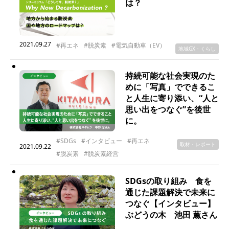
は？
2021.09.27
#再エネ
#脱炭素
#電気自動車（EV）
地域GX・くらし
持続可能な社会実現のた
めに「写真」でできるこ
と人生に寄り添い、“人と
思い出をつなぐ”を後世
に。
#SDGs
#インタビュー
#再エネ
取材・レポート
2021.09.22
#脱炭素
#脱炭素経営
SDGsの取り組み 食を
通じた課題解決で未来に
つなぐ【インタビュー】
ぶどうの木 池田 薫さん