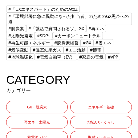
#「GXエキスパート」のためのAtoZ
#「環境部署に急に異動になった担当者」のためのGX黒帯への
道
#脱炭素
#「就活で質問されるゾ」GX
#再エネ
#太陽光発電
#SDGs
#カーボンニュートラル
#再生可能エネルギー
#脱炭素経営
#GX
#省エネ
#気候変動
#温室効果ガス
#エコ活動
#節電
#地球温暖化
#電気自動車（EV）
#家庭の電気
#VPP
CATEGORY
カテゴリー
GX・脱炭素
エネルギー基礎
再エネ・太陽光
地域GX・くらし
蓄電池・EV
取材・レポート