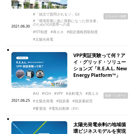
#「就活で質問されるゾ」GX
エネルギー基礎
#「環境部署に急に異動になった担当者」
のためのGX黒帯への道
2021.06.30
#FIT制度
#再エネ
#固定価格買取制度
#太陽光発電
VPP実証実験って何？ア
イ・グリッド・ソリュー
ションズ「R.E.A.L. New
Energy Platform™」
#AI
#V2H
#VPP
#余剰電力
#再エネ
取材・レポート
2021.06.25
#太陽光発電
#脱炭素
#脱炭素経営
#蓄電池
#電気自動車（EV）
太陽光発電余剰の地域循
環ビジネスモデルを実現