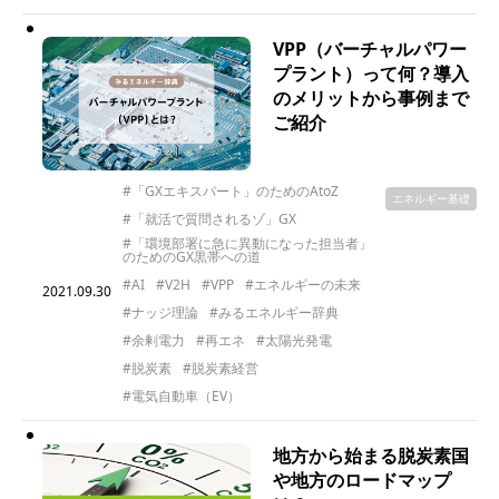
VPP（バーチャルパワー
プラント）って何？導入
のメリットから事例まで
ご紹介
#「GXエキスパート」のためのAtoZ
エネルギー基礎
#「就活で質問されるゾ」GX
#「環境部署に急に異動になった担当者」
のためのGX黒帯への道
#AI
#V2H
#VPP
#エネルギーの未来
2021.09.30
#ナッジ理論
#みるエネルギー辞典
#余剰電力
#再エネ
#太陽光発電
#脱炭素
#脱炭素経営
#電気自動車（EV）
地方から始まる脱炭素国
や地方のロードマップ