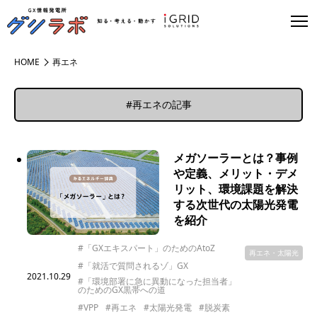
HOME
再エネ
#再エネの記事
メガソーラーとは？事例
や定義、メリット・デメ
リット、環境課題を解決
する次世代の太陽光発電
を紹介
#「GXエキスパート」のためのAtoZ
再エネ・太陽光
#「就活で質問されるゾ」GX
2021.10.29
#「環境部署に急に異動になった担当者」
のためのGX黒帯への道
#VPP
#再エネ
#太陽光発電
#脱炭素