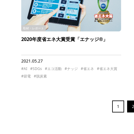
取材・レポート
2020年度省エネ大賞受賞「エナッジ®」
2021.05.27
#AI
#SDGs
#エコ活動
#ナッジ
#省エネ
#省エネ大賞
#節電
#脱炭素
1