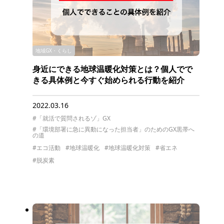
地域GX・くらし
身近にできる地球温暖化対策とは？個人でで
きる具体例と今すぐ始められる行動を紹介
2022.03.16
#「就活で質問されるゾ」GX
#「環境部署に急に異動になった担当者」のためのGX黒帯へ
の道
#エコ活動
#地球温暖化
#地球温暖化対策
#省エネ
#脱炭素