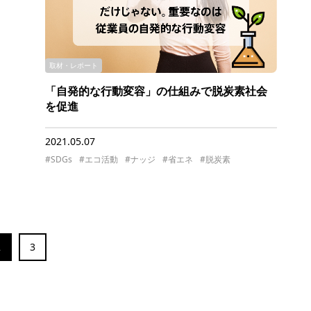
取材・レポート
「自発的な行動変容」の仕組みで脱炭素社会
を促進
2021.05.07
#SDGs
#エコ活動
#ナッジ
#省エネ
#脱炭素
2
3