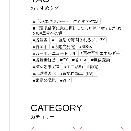
おすすめタグ
#「GXエキスパート」のためのAtoZ
#「環境部署に急に異動になった担当者」のため
のGX黒帯への道
#脱炭素
#「就活で質問されるゾ」GX
#再エネ
#太陽光発電
#SDGs
#カーボンニュートラル
#再生可能エネルギー
#脱炭素経営
#GX
#省エネ
#気候変動
#温室効果ガス
#エコ活動
#節電
#地球温暖化
#電気自動車（EV）
#家庭の電気
#VPP
CATEGORY
カテゴリー