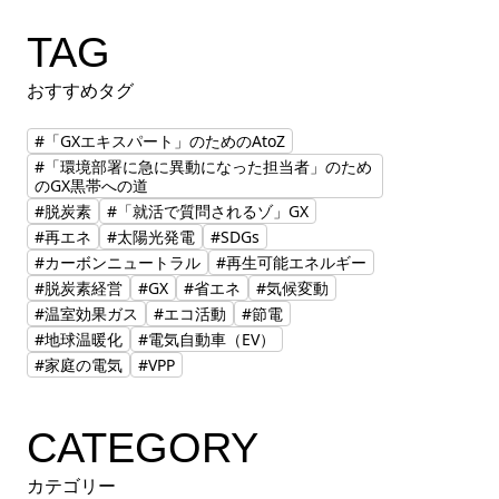
TAG
おすすめタグ
#「GXエキスパート」のためのAtoZ
#「環境部署に急に異動になった担当者」のため
のGX黒帯への道
#脱炭素
#「就活で質問されるゾ」GX
#再エネ
#太陽光発電
#SDGs
#カーボンニュートラル
#再生可能エネルギー
#脱炭素経営
#GX
#省エネ
#気候変動
#温室効果ガス
#エコ活動
#節電
#地球温暖化
#電気自動車（EV）
#家庭の電気
#VPP
CATEGORY
カテゴリー