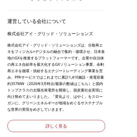
運営している会社について
株式会社アイ・グリッド・ソリューションズ
株式会社アイ・グリッド・ソリューションズは、分散再エ
ネをフィジカル×デジタルの融合で集約・循環させ、日本各
地のGXを推進するプラットフォーマーです。企業や自治体
の再エネ自給率を最大化するGXソリューション事業、余剰
再エネを循環・供給するエナジートレーディング事業を営
み、PPAサービスではこれまでに累計1,410施設・発電容量
約357MW （2026年3月時点/最新の数値は
こちら
）と国内
トップクラスの太陽光発電所を開発し、脱炭素社会実現に
向け努めてまいりました。「変化より、はやく」をスロー
ガンに、グリーンエネルギーが地域をめぐるサステナブル
な世界の実現をめざしていきます。
詳しく見る