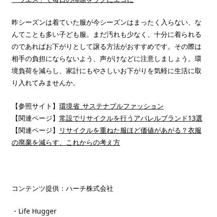
昨シーズンは着ていた服が今シーズンはまったく入らない、な
んてことも多い子ども服。まだ汚れも少なく、十分に着られる
のであればお下がりとして譲る方法がおすすめです。その際は
相手の負担にならないよう、声がけなどに注意しましょう。環
境負荷を減らし、家計にもやさしいお下がりを気軽に生活に取
り入れてみませんか。
【参照サイト】
環境省_サステナブルファッション
【関連ページ】
常設でリサイクルを行うアパレルブランド13選
【関連ページ】
リサイクルを重ねた服ほど価値があがる？衣服
の廃棄を減らす、これからの考え方
コンテンツ提供：ハーチ株式会社
・Life Hugger