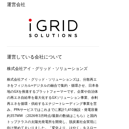
運営会社
運営している会社について
株式会社アイ・グリッド・ソリューションズ
株式会社アイ・グリッド・ソリューションズは、分散再エ
ネをフィジカル×デジタルの融合で集約・循環させ、日本各
地のGXを推進するプラットフォーマーです。企業や自治体
の再エネ自給率を最大化するGXソリューション事業、余剰
再エネを循環・供給するエナジートレーディング事業を営
み、PPAサービスではこれまでに累計1,410施設・発電容量
約357MW （2026年3月時点/最新の数値は
こちら
）と国内
トップクラスの太陽光発電所を開発し、脱炭素社会実現に
向け努めてまいりました。「変化より、はやく」をスロー