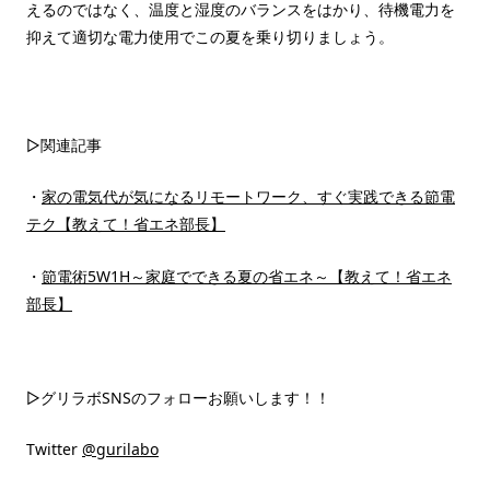
えるのではなく、温度と湿度のバランスをはかり、待機電力を
抑えて適切な電力使用でこの夏を乗り切りましょう。
▷関連記事
・
家の電気代が気になるリモートワーク、すぐ実践できる節電
テク【教えて！省エネ部長】
・
節電術5W1H～家庭でできる夏の省エネ～【教えて！省エネ
部長】
▷グリラボSNSのフォローお願いします！！
Twitter
@gurilabo