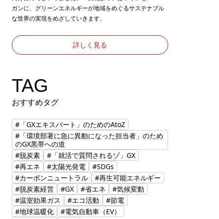
ガンに、グリーンエネルギーが地域をめぐるサステナブル
な世界の実現をめざしていきます。
詳しく見る
TAG
おすすめタグ
#「GXエキスパート」のためのAtoZ
#「環境部署に急に異動になった担当者」のため
のGX黒帯への道
#脱炭素
#「就活で質問されるゾ」GX
#再エネ
#太陽光発電
#SDGs
#カーボンニュートラル
#再生可能エネルギー
#脱炭素経営
#GX
#省エネ
#気候変動
#温室効果ガス
#エコ活動
#節電
#地球温暖化
#電気自動車（EV）