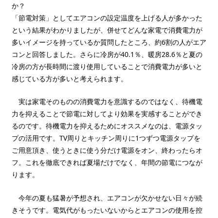
か？
「節電対策」としてエアコンの設定温度を上げる人が多かった
という結果がわかりましたが、併せてどんな家電で消費電力が
多いイメージを持っているか質問したところ、約6割の人がエア
コンと回答しました。さらに冷房が40.1％、暖房28.6％と夏の
冷房の方が長時間に渡り使用していることで消費電力が多いと
感じている方が多いと考えられます。
実は家電そのものの消費電力を意識するのではなく、待機電
力を抑えることで節電に対してより効果を実感することができ
るのです。待機電力を抑えるためにオススメなのは、電源タッ
プの活用です。TV周りとキッチン周りに1つずつ電源タップを
ご用意頂き、使うときに使う分だけ電源をオン、終わったらオ
フ。これを徹底できれば夏場だけでなく、年間の節電につなが
ります。
今年の夏も猛暑が予想され、エアコンが欠かせない日々が続
きそうです。電気代がもったいないからとエアコンの使用を控