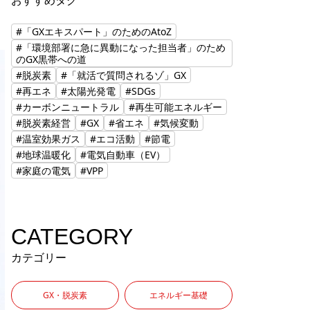
おすすめタグ
#「GXエキスパート」のためのAtoZ
#「環境部署に急に異動になった担当者」のため
のGX黒帯への道
#脱炭素
#「就活で質問されるゾ」GX
#再エネ
#太陽光発電
#SDGs
#カーボンニュートラル
#再生可能エネルギー
#脱炭素経営
#GX
#省エネ
#気候変動
#温室効果ガス
#エコ活動
#節電
#地球温暖化
#電気自動車（EV）
#家庭の電気
#VPP
CATEGORY
カテゴリー
GX・脱炭素
エネルギー基礎