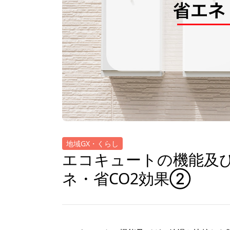
地域GX・くらし
エコキュートの機能及
ネ・省CO2効果②