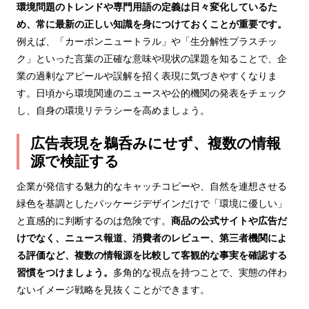
環境問題のトレンドや専門用語の定義は日々変化しているた
め、常に最新の正しい知識を身につけておくことが重要です。
例えば、「カーボンニュートラル」や「生分解性プラスチッ
ク」といった言葉の正確な意味や現状の課題を知ることで、企
業の過剰なアピールや誤解を招く表現に気づきやすくなりま
す。日頃から環境関連のニュースや公的機関の発表をチェック
し、自身の環境リテラシーを高めましょう。
広告表現を鵜呑みにせず、複数の情報
源で検証する
企業が発信する魅力的なキャッチコピーや、自然を連想させる
緑色を基調としたパッケージデザインだけで「環境に優しい」
と直感的に判断するのは危険です。
商品の公式サイトや広告だ
けでなく、ニュース報道、消費者のレビュー、第三者機関によ
る評価など、複数の情報源を比較して客観的な事実を確認する
習慣をつけましょう。
多角的な視点を持つことで、実態の伴わ
ないイメージ戦略を見抜くことができます。