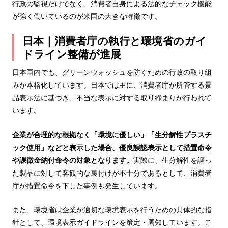
行政の監視だけでなく、消費者自身による法的なチェック機能
が強く働いているのが米国の大きな特徴です。
日本｜消費者庁の執行と環境省のガイ
ドライン整備が進展
日本国内でも、グリーンウォッシュを防ぐための行政の取り組
みが本格化しています。日本では主に、消費者庁が所管する景
品表示法に基づき、不当な表示に対する取り締まりが行われて
います。
企業が合理的な根拠なく「環境に優しい」「生分解性プラスチ
ック使用」などと表示した場合、優良誤認表示として措置命令
や課徴金納付命令の対象となります。
実際に、生分解性を謳っ
た製品に対して客観的な裏付けが不十分であるとして、消費者
庁が措置命令を下した事例も発生しています。
また、環境省は企業が適切な環境表示を行うための具体的な指
針として、環境表示ガイドラインを策定・周知しています。こ