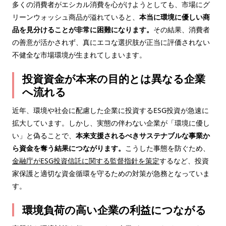
多くの消費者がエシカル消費を心がけようとしても、市場にグ
リーンウォッシュ商品が溢れていると、
本当に環境に優しい商
品を見分けることが非常に困難になります
。
その結果、消費者
の善意が活かされず、真にエコな選択肢が正当に評価されない
不健全な市場環境が生まれてしまいます。
投資資金が本来の目的とは異なる企業
へ流れる
近年、環境や社会に配慮した企業に投資するESG投資が急速に
拡大しています。しかし、実態の伴わない企業が「環境に優し
い」と偽ることで、
本来支援されるべきサステナブルな事業か
ら資金を奪う結果につながります
。
こうした事態を防ぐため、
金融庁がESG投資信託に関する監督指針を策定
するなど、投資
家保護と適切な資金循環を守るための対策が急務となっていま
す。
環境負荷の高い企業の利益につながる