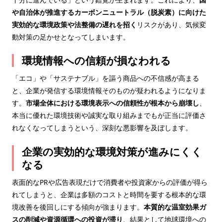
や自治体が推進するカーボンニュートラル（脱炭素）に向けた
実効的な環境政策や法整備の遅れを招く
リスクがあり、気候変
動対策の足かせとなってしまいます。
環境情報への信頼が損なわれる
「エコ」や「サステナブル」を謳う商品への不信感が高まる
と、企業が発信する環境情報そのものが疑われるようになりま
す。
市場全体における環境表示への信頼性が根本から崩壊し
、
本当に優れた環境技術や誠実な取り組みまでもが正当に評価さ
れなくなってしまうという、深刻な悪影響を及ぼします。
企業の実効的な環境対策が進みにくく
なる
表面的なPRや広告表現だけで消費者や投資家からの評価が得ら
れてしまうと、企業は多額のコストと時間を要する根本的な環
境改善を後回しにする傾向が強まります。
本質的な温室効果ガ
スの削減や資源循環への投資が滞り
、結果として地球環境への