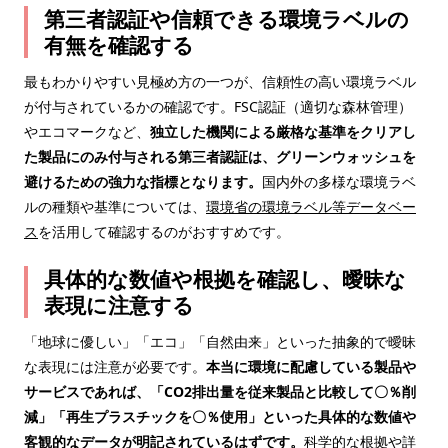
第三者認証や信頼できる環境ラベルの
有無を確認する
最もわかりやすい見極め方の一つが、信頼性の高い環境ラベル
が付与されているかの確認です。FSC認証（適切な森林管理）
やエコマークなど、
独立した機関による厳格な基準をクリアし
た製品にのみ付与される第三者認証は、グリーンウォッシュを
避けるための強力な指標となります。
国内外の多様な環境ラベ
ルの種類や基準については、
環境省の環境ラベル等データベー
ス
を活用して確認するのがおすすめです。
具体的な数値や根拠を確認し、曖昧な
表現に注意する
「地球に優しい」「エコ」「自然由来」といった抽象的で曖昧
な表現には注意が必要です。
本当に環境に配慮している製品や
サービスであれば、「CO2排出量を従来製品と比較して〇％削
減」「再生プラスチックを〇％使用」といった具体的な数値や
客観的なデータが明記されているはずです。
科学的な根拠や詳