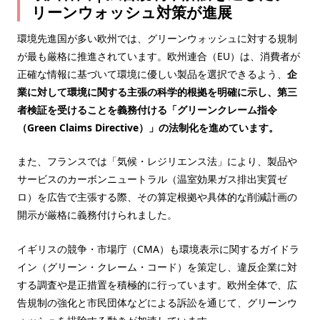
リーンウォッシュ対策が進展
環境先進国が多い欧州では、グリーンウォッシュに対する規制
が最も厳格に推進されています。欧州連合（EU）は、消費者が
正確な情報に基づいて環境に優しい製品を選択できるよう、
企
業に対して環境に関する主張の科学的根拠を明確に示し、第三
者検証を受けることを義務付ける「グリーンクレーム指令
（Green Claims Directive）」の法制化を進めています。
また、フランスでは「気候・レジリエンス法」により、製品や
サービスのカーボンニュートラル（温室効果ガス排出実質ゼ
ロ）を広告で主張する際、その算定根拠や具体的な削減計画の
開示が厳格に義務付けられました。
イギリスの競争・市場庁（CMA）も環境表示に関するガイドラ
イン（グリーン・クレーム・コード）を策定し、違反企業に対
する調査や是正措置を積極的に行っています。欧州全体で、広
告規制の強化と市民団体などによる訴訟を通じて、グリーンウ