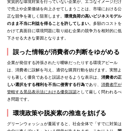
実質的な環境対策を行っていない企業が、エコなイメージだけ
で売上や企業価値を向上させてしまうことは、市場における公
正な競争を著しく阻害します。
環境負荷の高いビジネスモデル
のまま不当に利益を得ることを許してしまい
、
多額のコストを
かけて真面目に環境問題に取り組む企業の競争力を相対的に低
下させる大きな要因となります。
誤った情報が消費者の判断をゆがめる
企業が発信する誇張されたり曖昧だったりする環境アピール
は、消費者に誤解を与え、適切な購買行動を妨げます。実態よ
りも著しく優良であると誤認させるような表示は、
消費者の正
しい選択をする権利を不当に侵害する行為
であり、
消費者庁が
管轄する景品表示法における優良誤認
として厳しく問われるべ
き問題です。
環境政策や脱炭素の推進を妨げる
グリーンウォッシュが蔓延すると、社会全体で「すでに対策は
十分に進んでいる」という錯覚が生まれます。これにより、
国