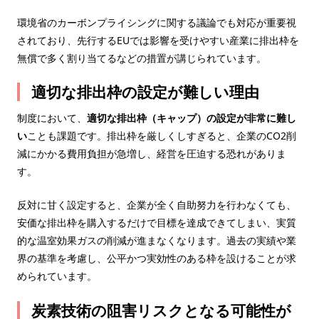
環境省のカーボンプライシングに関する議論でも対応が重要視
されており、先行するEUでは影響を受けやすい産業に排出枠を
無償で多く割り当てるなどの措置が講じられています。
適切な排出枠の設定が難しい理由
制度において、
適切な排出枠（キャップ）の設定が非常に難し
い
ことも課題です。排出枠を厳しくしすぎると、企業のCO2削
減にかかる費用負担が急増し、経営を圧迫する恐れがありま
す。
反対に甘く設定すると、企業が全く自助努力を行わなくても、
安価な排出枠を購入するだけで目標を達成できてしまい、実質
的な温室効果ガスの削減が進まなくなります。過去の実績や業
界の基準を考慮し、公平かつ実効性のある枠を設けることが求
められています。
炭素技術の阻害リスクとなる可能性が