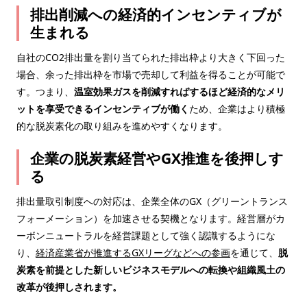
排出削減への経済的インセンティブが
生まれる
自社のCO2排出量を割り当てられた排出枠より大きく下回った
場合、余った排出枠を市場で売却して利益を得ることが可能で
す。つまり、
温室効果ガスを削減すればするほど経済的なメリ
ットを享受できるインセンティブが働く
ため、企業はより積極
的な脱炭素化の取り組みを進めやすくなります。
企業の脱炭素経営やGX推進を後押しす
る
排出量取引制度への対応は、企業全体のGX（グリーントランス
フォーメーション）を加速させる契機となります。経営層がカ
ーボンニュートラルを経営課題として強く認識するようにな
り、
経済産業省が推進するGXリーグなどへの参画
を通じて、
脱
炭素を前提とした新しいビジネスモデルへの転換や組織風土の
改革が後押しされます。