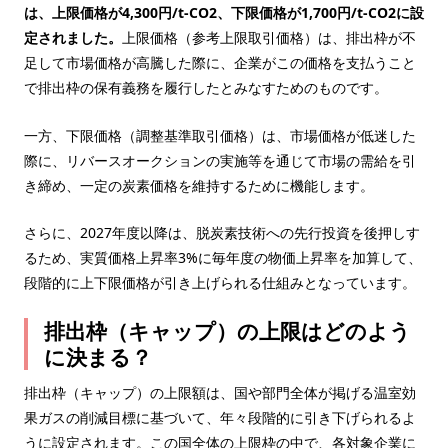
は、上限価格が4,300円/t-CO2、下限価格が1,700円/t-CO2に設
定されました
。
上限価格（参考上限取引価格）は、排出枠が不
足して市場価格が高騰した際に、企業がこの価格を支払うこと
で排出枠の保有義務を履行したとみなすためのものです。
一方、下限価格（調整基準取引価格）は、市場価格が低迷した
際に、リバースオークションの実施等を通じて市場の需給を引
き締め、一定の炭素価格を維持するために機能します。
さらに、2027年度以降は、脱炭素技術への先行投資を後押しす
るため、実質価格上昇率3%に毎年度の物価上昇率を加算して、
段階的に上下限価格が引き上げられる仕組みとなっています。
排出枠（キャップ）の上限はどのよう
に決まる？
排出枠（キャップ）の上限額は、国や部門全体が掲げる温室効
果ガスの削減目標に基づいて、年々段階的に引き下げられるよ
うに設定されます。この国全体の上限枠の中で、各対象企業に