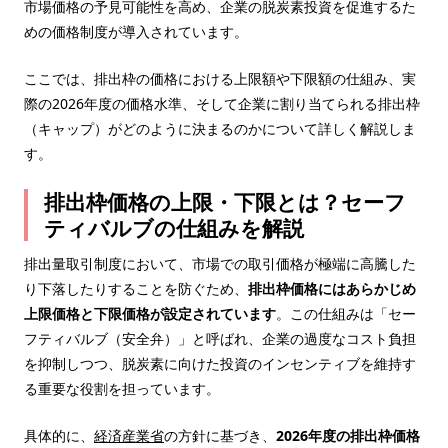
市場価格の予見可能性を高め、企業の脱炭素投資を促進するた
めの価格制度が導入されています。
ここでは、排出枠の価格における上限額や下限額の仕組み、実
際の2026年度の価格水準、そして企業に割り当てられる排出枠
（キャップ）がどのように決まるのかについて詳しく解説しま
す。
排出枠価格の上限・下限とは？セーフ
ティバルブの仕組みを解説
排出量取引制度において、市場での取引価格が極端に高騰した
り下落したりすることを防ぐため、
排出枠価格にはあらかじめ
上限価格と下限価格が設定されています
。この仕組みは「セー
フティバルブ（安全弁）」と呼ばれ、企業の過度なコスト負担
を抑制しつつ、脱炭素に向けた投資のインセンティブを維持す
る重要な役割を担っています。
具体的に、
経済産業省
の方針に基づき、
2026年度の排出枠価格