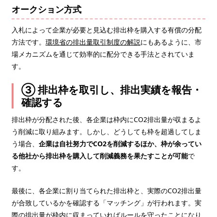
オークション方式
入札によって企業が必要と見込む排出枠を購入する有償の分配
方法です。
環境省の排出量取引制度の解説
にもあるように、市
場メカニズムを通じて効率的に配分できる手法とされていま
す。
③ 排出枠を取引し、排出実績を報告・
確認する
排出枠が分配された後、各企業は枠内にCO2排出量が収まるよ
う削減に取り組みます。しかし、どうしても枠を超過してしま
う場合、
企業は自社努力でCO2を削減するほか、枠が余ってい
る他社から排出枠を購入して削減義務を果たすことが可能
で
す。
最後に、各企業に割り当てられた排出枠と、実際のCO2排出量
が合致しているかを確認する「マッチング」が行われます。実
際の排出量が枠内に収まっていればルールを守ったことになり