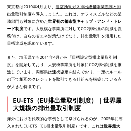
東京都は2010年4月より、
温室効果ガス排出総量削減義務と排
出量取引制度
を導入しました。これは、オフィスビルなどの業
務部門も対象に含めた
世界初の都市型キャップ・アンド・トレ
ード制度
です。大規模な事業所に対してCO2排出量の削減を義
務付け、自らの省エネ対策だけでなく、排出量取引を活用した
目標達成を認めています。
また、埼玉県でも2011年4月から「目標設定型排出量取引制
度」を開始しており、大規模事業所を対象にCO2排出削減を推
進しています。両都県は連携協定を結んでおり、一定のルール
の下で相互のクレジットを取引できる仕組みを構築している点
が大きな特徴です。
EU-ETS（EU排出量取引制度）｜世界最
大規模の排出量取引制度
海外における代表的な事例として挙げられるのが、2005年に導
入された
EU-ETS（EU排出量取引制度）
です。これは
世界最大