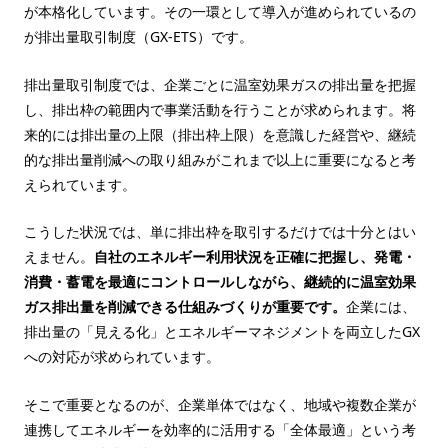
が本格化しています。その一環として導入が進められているの
が排出量取引制度（GX-ETS）です。
排出量取引制度では、企業ごとに温室効果ガスの排出量を把握
し、排出枠の範囲内で事業活動を行うことが求められます。将
来的には排出量の上限（排出枠上限）を意識した経営や、継続
的な排出量削減への取り組みがこれまで以上に重要になると考
えられています。
こうした状況では、単に排出枠を取引するだけでは十分とはい
えません。
自社のエネルギー利用状況を正確に把握し、発電・
消費・蓄電を最適にコントロールしながら、継続的に温室効果
ガス排出量を削減できる仕組みづくりが重要です。
企業には、
排出量の「見える化」とエネルギーマネジメントを両立したGX
への対応が求められています。
そこで重要となるのが、企業単体ではなく、地域や複数企業が
連携してエネルギーを効率的に活用する「全体最適」という考