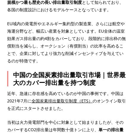
規模かつ最も歴史の長い排出量取引制度
として知られており、
各国の制度設計におけるモデルケースとなっています。
EU域内の発電所やエネルギー集約型の製造業、さらには航空や
海運分野など、幅広い産業を対象としています。EU全体の温室
効果ガス排出量の約4割をカバーしており、段階的に排出枠の無
償割当を減らし、オークション（有償割当）の比率を高めるこ
とで、企業に対してより強力な削減インセンティブを与えてい
るのが特徴です。
中国の全国炭素排出量取引市場｜世界最
大のカバー排出量を持つ制度
近年、急速に存在感を高めているのが中国の事例です。中国は
2021年7月に
全国炭素排出量取引制度（ETS）
のオンライン取引
を正式にスタートさせました。
当初は火力発電部門を中心に対象として始まりましたが、その
カバーするCO2排出量は年間数十億トンに上り、
単一の排出量