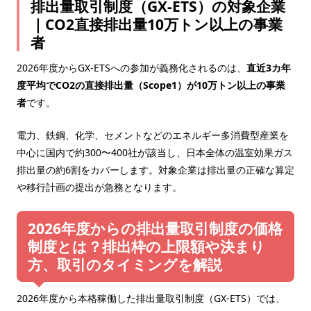
排出量取引制度（GX-ETS）の対象企業
｜CO2直接排出量10万トン以上の事業
者
2026年度からGX-ETSへの参加が義務化されるのは、
直近3カ年
度平均でCO2の直接排出量（Scope1）が10万トン以上の事業
者
です。
電力、鉄鋼、化学、セメントなどのエネルギー多消費型産業を
中心に国内で約300〜400社が該当し、日本全体の温室効果ガス
排出量の約6割をカバーします。対象企業は排出量の正確な算定
や移行計画の提出が急務となります。
2026年度からの排出量取引制度の価格
制度とは？排出枠の上限額や決まり
方、取引のタイミングを解説
2026年度から本格稼働した排出量取引制度（GX-ETS）では、