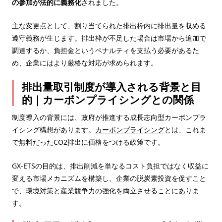
の参加が法的に義務化
されました。
主な変更点として、割り当てられた排出枠内に排出量を収める
遵守義務が生じます。排出枠が不足した場合は市場から追加で
調達するか、負担金というペナルティを支払う必要があるた
め、企業にはより厳格な対応が求められます。
排出量取引制度が導入される背景と目
的｜カーボンプライシングとの関係
制度導入の背景には、政府が推進する成長志向型カーボンプラ
イシング構想があります。
カーボンプライシング
とは、これま
で無料だったCO2排出に価格をつける政策です。
GX-ETSの目的は、排出削減を単なるコスト負担ではなく収益に
変える市場メカニズムを構築し、企業の脱炭素投資を促すこと
で、環境対策と産業競争力の強化を両立させることにありま
す。