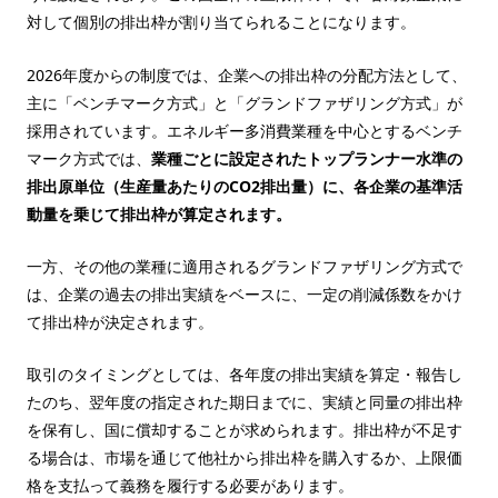
対して個別の排出枠が割り当てられることになります。
2026年度からの制度では、企業への排出枠の分配方法として、
主に「ベンチマーク方式」と「グランドファザリング方式」が
採用されています。エネルギー多消費業種を中心とするベンチ
マーク方式では、
業種ごとに設定されたトップランナー水準の
排出原単位（生産量あたりのCO2排出量）に、各企業の基準活
動量を乗じて排出枠が算定されます。
一方、その他の業種に適用されるグランドファザリング方式で
は、企業の過去の排出実績をベースに、一定の削減係数をかけ
て排出枠が決定されます。
取引のタイミングとしては、各年度の排出実績を算定・報告し
たのち、翌年度の指定された期日までに、実績と同量の排出枠
を保有し、国に償却することが求められます。排出枠が不足す
る場合は、市場を通じて他社から排出枠を購入するか、上限価
格を支払って義務を履行する必要があります。