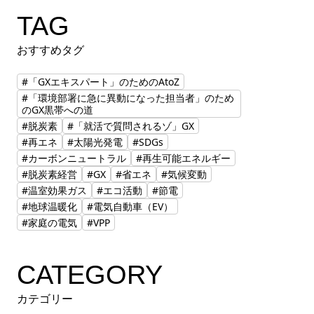
TAG
おすすめタグ
#「GXエキスパート」のためのAtoZ
#「環境部署に急に異動になった担当者」のため
のGX黒帯への道
#脱炭素
#「就活で質問されるゾ」GX
#再エネ
#太陽光発電
#SDGs
#カーボンニュートラル
#再生可能エネルギー
#脱炭素経営
#GX
#省エネ
#気候変動
#温室効果ガス
#エコ活動
#節電
#地球温暖化
#電気自動車（EV）
#家庭の電気
#VPP
CATEGORY
カテゴリー