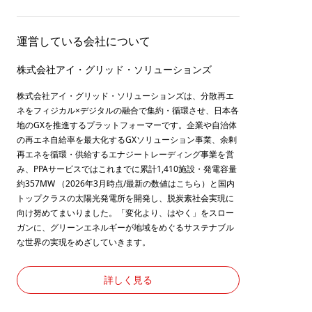
運営している会社について
株式会社アイ・グリッド・ソリューションズ
株式会社アイ・グリッド・ソリューションズは、分散再エ
ネをフィジカル×デジタルの融合で集約・循環させ、日本各
地のGXを推進するプラットフォーマーです。企業や自治体
の再エネ自給率を最大化するGXソリューション事業、余剰
再エネを循環・供給するエナジートレーディング事業を営
み、PPAサービスではこれまでに累計1,410施設・発電容量
約357MW （2026年3月時点/最新の数値は
こちら
）と国内
トップクラスの太陽光発電所を開発し、脱炭素社会実現に
向け努めてまいりました。「変化より、はやく」をスロー
ガンに、グリーンエネルギーが地域をめぐるサステナブル
な世界の実現をめざしていきます。
詳しく見る