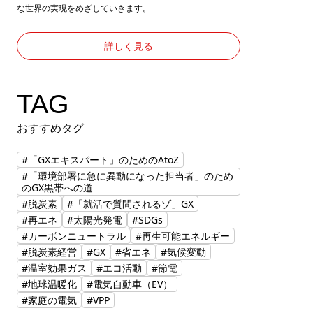
な世界の実現をめざしていきます。
詳しく見る
TAG
おすすめタグ
#「GXエキスパート」のためのAtoZ
#「環境部署に急に異動になった担当者」のため
のGX黒帯への道
#脱炭素
#「就活で質問されるゾ」GX
#再エネ
#太陽光発電
#SDGs
#カーボンニュートラル
#再生可能エネルギー
#脱炭素経営
#GX
#省エネ
#気候変動
#温室効果ガス
#エコ活動
#節電
#地球温暖化
#電気自動車（EV）
#家庭の電気
#VPP