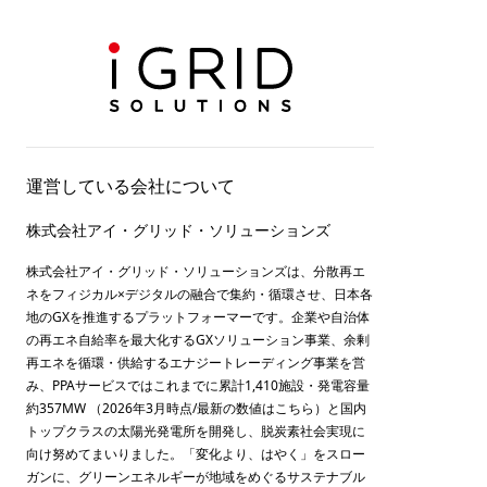
運営している会社について
株式会社アイ・グリッド・ソリューションズ
株式会社アイ・グリッド・ソリューションズは、分散再エ
ネをフィジカル×デジタルの融合で集約・循環させ、日本各
地のGXを推進するプラットフォーマーです。企業や自治体
の再エネ自給率を最大化するGXソリューション事業、余剰
再エネを循環・供給するエナジートレーディング事業を営
み、PPAサービスではこれまでに累計1,410施設・発電容量
約357MW （2026年3月時点/最新の数値は
こちら
）と国内
トップクラスの太陽光発電所を開発し、脱炭素社会実現に
向け努めてまいりました。「変化より、はやく」をスロー
ガンに、グリーンエネルギーが地域をめぐるサステナブル