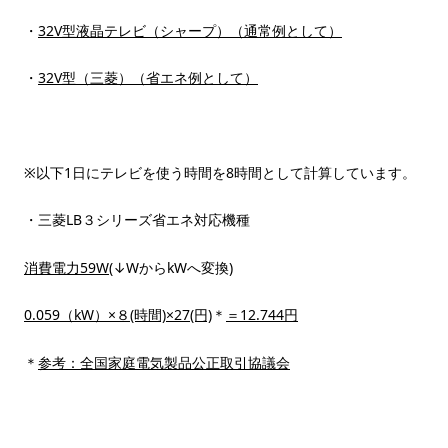
・
32V型液晶テレビ（シャープ）（通常例として）
・
32V型（三菱）（省エネ例として）
※以下1日にテレビを使う時間を8時間として計算しています。
・三菱LB３シリーズ省エネ対応機種
消費電力59W
(↓WからkWへ変換)
0.059（kW）
×８(時間)×27(円)
＊
＝12.744円
＊
参考：全国家庭電気製品公正取引協議会