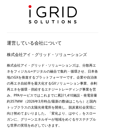
運営している会社について
株式会社アイ・グリッド・ソリューションズ
株式会社アイ・グリッド・ソリューションズは、分散再エ
ネをフィジカル×デジタルの融合で集約・循環させ、日本各
地のGXを推進するプラットフォーマーです。企業や自治体
の再エネ自給率を最大化するGXソリューション事業、余剰
再エネを循環・供給するエナジートレーディング事業を営
み、PPAサービスではこれまでに累計1,410施設・発電容量
約357MW （2026年3月時点/最新の数値は
こちら
）と国内
トップクラスの太陽光発電所を開発し、脱炭素社会実現に
向け努めてまいりました。「変化より、はやく」をスロー
ガンに、グリーンエネルギーが地域をめぐるサステナブル
な世界の実現をめざしていきます。