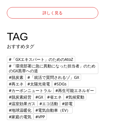
詳しく見る
TAG
おすすめタグ
#「GXエキスパート」のためのAtoZ
#「環境部署に急に異動になった担当者」のため
のGX黒帯への道
#脱炭素
#「就活で質問されるゾ」GX
#再エネ
#太陽光発電
#SDGs
#カーボンニュートラル
#再生可能エネルギー
#脱炭素経営
#GX
#省エネ
#気候変動
#温室効果ガス
#エコ活動
#節電
#地球温暖化
#電気自動車（EV）
#家庭の電気
#VPP