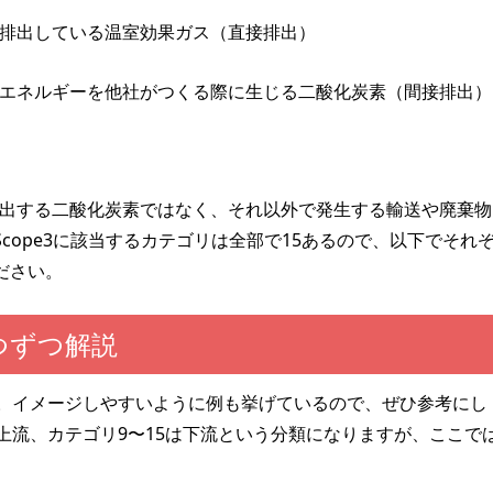
自ら排出している温室効果ガス（直接排出）
どのエネルギーを他社がつくる際に生じる二酸化炭素（間接排出）
て排出する二酸化炭素ではなく、それ以外で発生する輸送や廃棄物
cope3に該当するカテゴリは全部で15あるので、以下でそれ
ださい。
1つずつ解説
ます。イメージしやすいように例も挙げているので、ぜひ参考にし
上流、カテゴリ9〜15は下流という分類になりますが、ここで