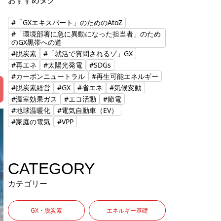
おすすめタグ
し
#「GXエキスパート」のためのAtoZ
#「環境部署に急に異動になった担当者」のため
自
のGX黒帯への道
#脱炭素
#「就活で質問されるゾ」GX
#再エネ
#太陽光発電
#SDGs
#カーボンニュートラル
#再生可能エネルギー
#脱炭素経営
#GX
#省エネ
#気候変動
#温室効果ガス
#エコ活動
#節電
#地球温暖化
#電気自動車（EV）
#家庭の電気
#VPP
CATEGORY
カテゴリー
GX・脱炭素
エネルギー基礎