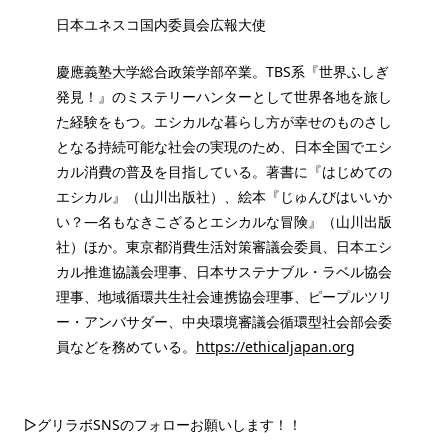
日本ユネスコ国内委員会広報大使
慶應義塾大学総合政策学部卒業。TBS系『世界ふしぎ
発見！』のミステリーハンターとして世界各地を旅し
た経験をもつ。エシカルな暮らし方が幸せのものさし
となる持続可能な社会の実現のため、日本全国でエシ
カル消費の普及を目指している。著書に『はじめての
エシカル』（山川出版社）、絵本『じゅんびはいいか
い？―名もなきこざるとエシカルな冒険』（山川出版
社）ほか。東京都消費生活対策審議会委員、日本エシ
カル推進協議会理事、日本サステナブル・ラベル協会
理事、地域循環共生社会連携協会理事、ピープルツリ
ー・アンバサダー、中央環境審議会循環型社会部会委
員などを務めている。
https://ethicaljapan.org
▷グリラボSNSのフォローお願いします！！