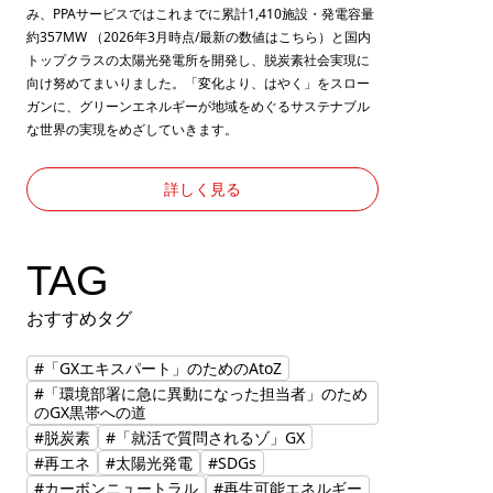
み、PPAサービスではこれまでに累計1,410施設・発電容量
約357MW （2026年3月時点/最新の数値は
こちら
）と国内
トップクラスの太陽光発電所を開発し、脱炭素社会実現に
向け努めてまいりました。「変化より、はやく」をスロー
ガンに、グリーンエネルギーが地域をめぐるサステナブル
な世界の実現をめざしていきます。
詳しく見る
TAG
おすすめタグ
#「GXエキスパート」のためのAtoZ
#「環境部署に急に異動になった担当者」のため
のGX黒帯への道
#脱炭素
#「就活で質問されるゾ」GX
#再エネ
#太陽光発電
#SDGs
#カーボンニュートラル
#再生可能エネルギー