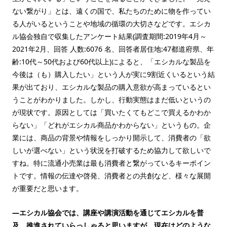
ない繋がり」とは、遠くの国で、私たちのために物を作ってい
る人がいるということや地域の循環の大切さなどです。エシカ
ル協会独自で収集したアンケート結果(調査期間:2019年4月～
2021年2月、回答 人数:6076 名、回答者居住地:47都道府県、年
齢:10代～50代および60代以上)によると、「エシカルな製品を
今後は（も）購入したい」という人が実に9割近くいるという結
果が出ており、エシカルな製品の購入意欲が高まっているとい
うことがわかりました。しかし、行動実態はまだ低いというの
が現状です。原因としては「買いたくてもどこで買えるかわか
らない」「どれがエシカル商品かわからない」というもの。企
業には、商品の背景や情報をしっかり開示して、消費者の「欲
しいが選べない」という状況を打破するため協力して欲しいで
すね。特に流通小売業は最も消費者と繋がっているキーポイン
トです。情報の伝達や啓発、消費者との共創など、様々な展開
が重要だと思います。
—エシカル協会では、講座や講演活動を通じてエシカルを普
及、推進されていらっしゃると思いますが、現在はどのような