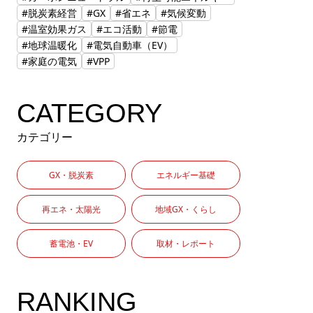
#脱炭素経営
#GX
#省エネ
#気候変動
#温室効果ガス
#エコ活動
#節電
#地球温暖化
#電気自動車（EV）
#家庭の電気
#VPP
CATEGORY
カテゴリー
GX・脱炭素
エネルギー基礎
再エネ・太陽光
地域GX・くらし
蓄電池・EV
取材・レポート
RANKING