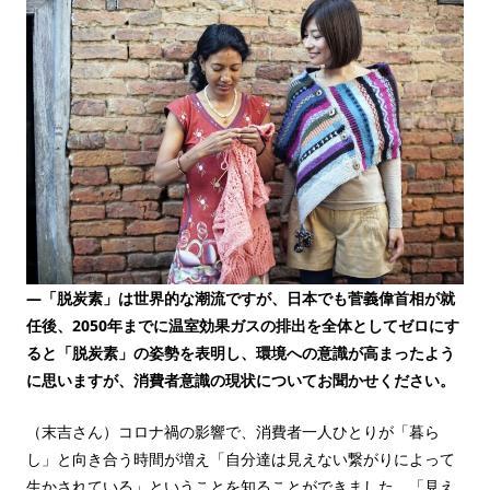
—「脱炭素」は世界的な潮流ですが、日本でも菅義偉首相が就
任後、2050年までに温室効果ガスの排出を全体としてゼロにす
ると「脱炭素」の姿勢を表明し、環境への意識が高まったよう
に思いますが、消費者意識の現状についてお聞かせください。
（末吉さん）コロナ禍の影響で、消費者一人ひとりが「暮ら
し」と向き合う時間が増え「自分達は見えない繋がりによって
生かされている」ということを知ることができました。「見え