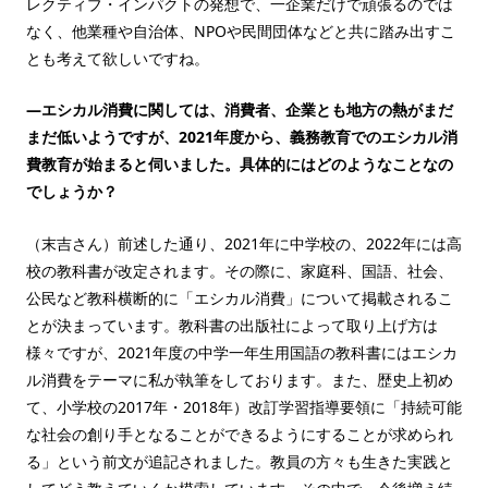
レクティブ・インパクトの発想で、一企業だけで頑張るのでは
なく、他業種や自治体、NPOや民間団体などと共に踏み出すこ
とも考えて欲しいですね。
—エシカル消費に関しては、消費者、企業とも地方の熱がまだ
まだ低いようですが、2021年度から、義務教育でのエシカル消
費教育が始まると伺いました。具体的にはどのようなことなの
でしょうか？
（末吉さん）前述した通り、2021年に中学校の、2022年には高
校の教科書が改定されます。その際に、家庭科、国語、社会、
公民など教科横断的に「エシカル消費」について掲載されるこ
とが決まっています。教科書の出版社によって取り上げ方は
様々ですが、2021年度の中学一年生用国語の教科書にはエシカ
ル消費をテーマに私が執筆をしております。また、歴史上初め
て、小学校の2017年・2018年）改訂学習指導要領に「持続可能
な社会の創り手となることができるようにすることが求められ
る」という前文が追記されました。教員の方々も生きた実践と