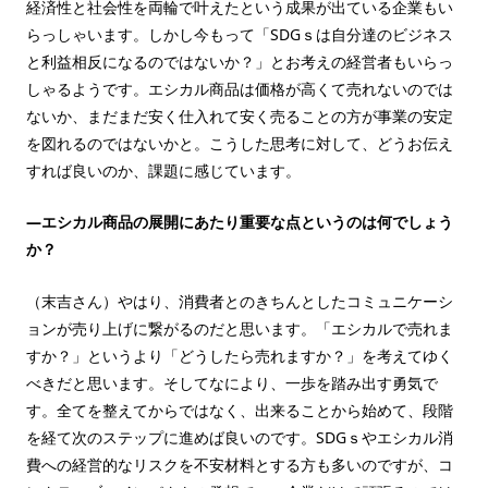
経済性と社会性を両輪で叶えたという成果が出ている企業もい
らっしゃいます。しかし今もって「SDGｓは自分達のビジネス
と利益相反になるのではないか？」とお考えの経営者もいらっ
しゃるようです。エシカル商品は価格が高くて売れないのでは
ないか、まだまだ安く仕入れて安く売ることの方が事業の安定
を図れるのではないかと。こうした思考に対して、どうお伝え
すれば良いのか、課題に感じています。
—エシカル商品の展開にあたり重要な点というのは何でしょう
か？
（末吉さん）やはり、消費者とのきちんとしたコミュニケーシ
ョンが売り上げに繋がるのだと思います。「エシカルで売れま
すか？」というより「どうしたら売れますか？」を考えてゆく
べきだと思います。そしてなにより、一歩を踏み出す勇気で
す。全てを整えてからではなく、出来ることから始めて、段階
を経て次のステップに進めば良いのです。SDGｓやエシカル消
費への経営的なリスクを不安材料とする方も多いのですが、コ