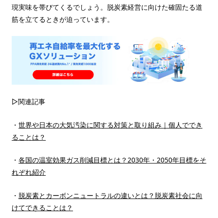
現実味を帯びてくるでしょう。脱炭素経営に向けた確固たる道
筋を立てるときが迫っています。
▷関連記事
・
世界や日本の大気汚染に関する対策と取り組み｜個人ででき
ることは？
・
各国の温室効果ガス削減目標とは？2030年・2050年目標をそ
れぞれ紹介
・
脱炭素とカーボンニュートラルの違いとは？脱炭素社会に向
けてできることは？