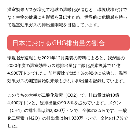
温室効果ガスが増えて地球の温暖化が進むと、環境破壊だけで
なく生物の健康にも影響を及ぼすため、世界的に危機感を持っ
て温室効果ガスの排出量削減を目指しています。
日本におけるGHG排出量の割合
環境省が速報した2021年12月発表の資料によると、我が国の
2020年度の温室効果ガス総排出量は二酸化炭素換算で11億
4,900万トンでした。前年度比では5.1％の減少に成功し、温室
効果ガスの測定開始以来最も少ない排出量を記録しています。
このうちの大半が二酸化炭素（CO2）で、排出量は約10億
4,400万トンと、総排出量の90.8％を占めています。メタン
（CH4）の排出量は約2,820万トンで、全体の2.5％です。一酸
化二窒素（N2O）の排出量は約1,930万トンで、全体の1.7％で
した。