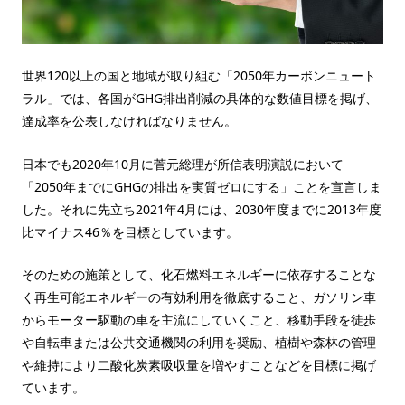
世界120以上の国と地域が取り組む「2050年カーボンニュート
ラル」では、各国がGHG排出削減の具体的な数値目標を掲げ、
達成率を公表しなければなりません。
日本でも2020年10月に菅元総理が所信表明演説において
「2050年までにGHGの排出を実質ゼロにする」ことを宣言しま
した。それに先立ち2021年4月には、2030年度までに2013年度
比マイナス46％を目標としています。
そのための施策として、化石燃料エネルギーに依存することな
く再生可能エネルギーの有効利用を徹底すること、ガソリン車
からモーター駆動の車を主流にしていくこと、移動手段を徒歩
や自転車または公共交通機関の利用を奨励、植樹や森林の管理
や維持により二酸化炭素吸収量を増やすことなどを目標に掲げ
ています。