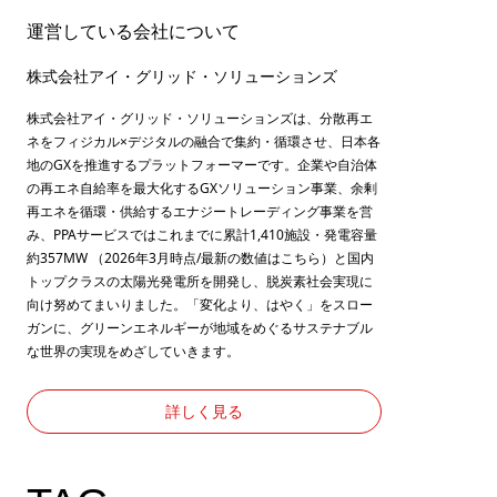
運営している会社について
株式会社アイ・グリッド・ソリューションズ
株式会社アイ・グリッド・ソリューションズは、分散再エ
ネをフィジカル×デジタルの融合で集約・循環させ、日本各
地のGXを推進するプラットフォーマーです。企業や自治体
の再エネ自給率を最大化するGXソリューション事業、余剰
再エネを循環・供給するエナジートレーディング事業を営
み、PPAサービスではこれまでに累計1,410施設・発電容量
約357MW （2026年3月時点/最新の数値は
こちら
）と国内
トップクラスの太陽光発電所を開発し、脱炭素社会実現に
向け努めてまいりました。「変化より、はやく」をスロー
ガンに、グリーンエネルギーが地域をめぐるサステナブル
な世界の実現をめざしていきます。
詳しく見る