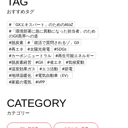
TAG
おすすめタグ
#「GXエキスパート」のためのAtoZ
#「環境部署に急に異動になった担当者」のため
のGX黒帯への道
#脱炭素
#「就活で質問されるゾ」GX
#再エネ
#太陽光発電
#SDGs
#カーボンニュートラル
#再生可能エネルギー
#脱炭素経営
#GX
#省エネ
#気候変動
#温室効果ガス
#エコ活動
#節電
#地球温暖化
#電気自動車（EV）
#家庭の電気
#VPP
CATEGORY
カテゴリー