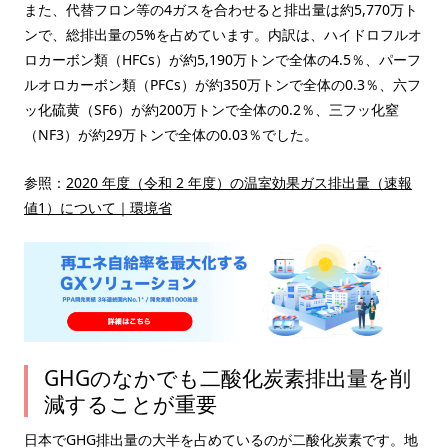
また、代替フロン等の4ガスを合わせると排出量は約5,770万ト
ンで、総排出量の5%を占めています。内訳は、ハイドロフルオ
ロカーボン類（HFCs）が約5,190万トンで全体の4.5％、パーフ
ルオロカーボン類（PFCs）が約350万トンで全体の0.3％、六フ
ッ化硫黄（SF6）が約200万トンで全体の0.2％、三フッ化窒
（NF3）が約29万トンで全体の0.03％でした。
参照：
2020 年度（令和 2 年度）の温室効果ガス排出量（速報
値1）について｜環境省
GHGのなかでも二酸化炭素排出量を削
減することが重要
日本でGHG排出量の大半を占めているのが二酸化炭素です。地