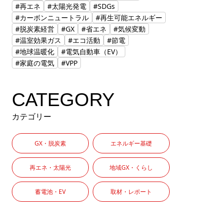
#再エネ
#太陽光発電
#SDGs
#カーボンニュートラル
#再生可能エネルギー
#脱炭素経営
#GX
#省エネ
#気候変動
#温室効果ガス
#エコ活動
#節電
#地球温暖化
#電気自動車（EV）
#家庭の電気
#VPP
CATEGORY
カテゴリー
GX・脱炭素
エネルギー基礎
再エネ・太陽光
地域GX・くらし
蓄電池・EV
取材・レポート