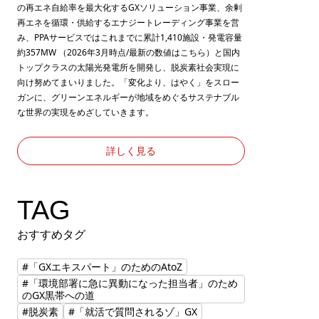
の再エネ自給率を最大化するGXソリューション事業、余剰
再エネを循環・供給するエナジートレーディング事業を営
み、PPAサービスではこれまでに累計1,410施設・発電容量
約357MW （2026年3月時点/最新の数値は
こちら
）と国内
トップクラスの太陽光発電所を開発し、脱炭素社会実現に
向け努めてまいりました。「変化より、はやく」をスロー
ガンに、グリーンエネルギーが地域をめぐるサステナブル
な世界の実現をめざしていきます。
詳しく見る
TAG
おすすめタグ
#「GXエキスパート」のためのAtoZ
#「環境部署に急に異動になった担当者」のため
のGX黒帯への道
#脱炭素
#「就活で質問されるゾ」GX