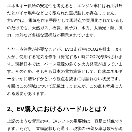
エネルギー供給の安定性を考えると、エンジン車には石油以外
だとバイオ燃料などごく限られた選択肢しか存在しません。一
方EVでは、電気を作る手段として現時点で実用化されているも
のだけでも、天然ガス、石炭、原子力、水力、太陽光・熱、風
力、地熱など多様な選択肢が用意されています。
ただ一点注意が必要なことが、EVは走行中にCO2を排出しませ
んが、使用する電気を作る（発電する）時にCO2が排出されま
す。現状日本では、ベース電源の多くを火力発電が担っていま
す。そのため、そもそも日本の電力施策として、自然エネルギ
ーをいかに増やすかという観点を抜きには語れない状況です。
今回はこの領域について記載はしませんが、この点も考慮に入
れる必要があります。
2、EV購入におけるハードルとは？
上記のような背景の中、EVシフトの重要性は、容易に想像でき
ます。ただし、冒頭記載した通り、現状のEV普及率は数%が現