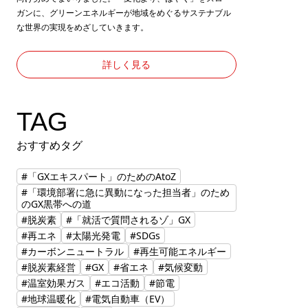
ガンに、グリーンエネルギーが地域をめぐるサステナブル
な世界の実現をめざしていきます。
詳しく見る
TAG
おすすめタグ
#「GXエキスパート」のためのAtoZ
#「環境部署に急に異動になった担当者」のため
のGX黒帯への道
#脱炭素
#「就活で質問されるゾ」GX
#再エネ
#太陽光発電
#SDGs
#カーボンニュートラル
#再生可能エネルギー
#脱炭素経営
#GX
#省エネ
#気候変動
#温室効果ガス
#エコ活動
#節電
#地球温暖化
#電気自動車（EV）