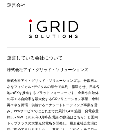
運営会社
運営している会社について
株式会社アイ・グリッド・ソリューションズ
株式会社アイ・グリッド・ソリューションズは、分散再エ
ネをフィジカル×デジタルの融合で集約・循環させ、日本各
地のGXを推進するプラットフォーマーです。企業や自治体
の再エネ自給率を最大化するGXソリューション事業、余剰
再エネを循環・供給するエナジートレーディング事業を営
み、PPAサービスではこれまでに累計1,410施設・発電容量
約357MW （2026年3月時点/最新の数値は
こちら
）と国内
トップクラスの太陽光発電所を開発し、脱炭素社会実現に
向け努めてまいりました。「変化より、はやく」をスロー