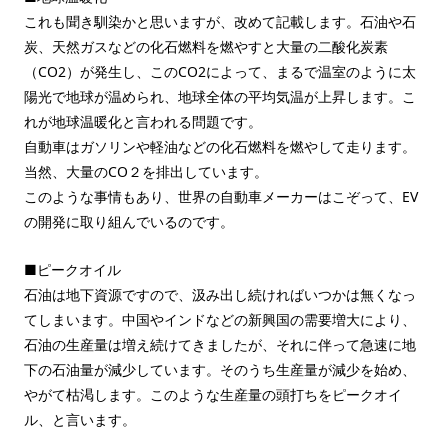
これも聞き馴染かと思いますが、改めて記載します。石油や石
炭、天然ガスなどの化石燃料を燃やすと大量の二酸化炭素
（CO2）が発生し、このCO2によって、まるで温室のように太
陽光で地球が温められ、地球全体の平均気温が上昇します。こ
れが地球温暖化と言われる問題です。
自動車はガソリンや軽油などの化石燃料を燃やして走ります。
当然、大量のCO２を排出しています。
このような事情もあり、世界の自動車メーカーはこぞって、EV
の開発に取り組んでいるのです。
■ピークオイル
石油は地下資源ですので、汲み出し続ければいつかは無くなっ
てしまいます。中国やインドなどの新興国の需要増大により、
石油の生産量は増え続けてきましたが、それに伴って急速に地
下の石油量が減少しています。そのうち生産量が減少を始め、
やがて枯渇します。このような生産量の頭打ちをピークオイ
ル、と言います。