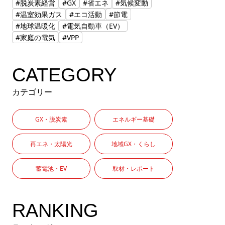
#脱炭素経営
#GX
#省エネ
#気候変動
#温室効果ガス
#エコ活動
#節電
#地球温暖化
#電気自動車（EV）
#家庭の電気
#VPP
CATEGORY
カテゴリー
GX・脱炭素
エネルギー基礎
再エネ・太陽光
地域GX・くらし
蓄電池・EV
取材・レポート
RANKING