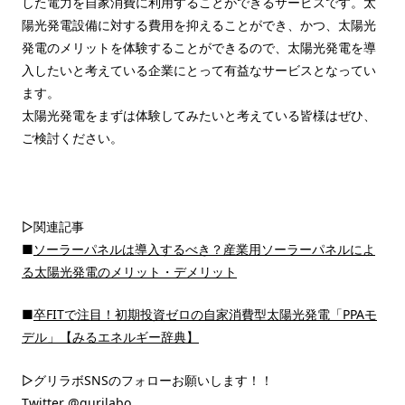
した電力を自家消費に利用することができるサービスです。太
陽光発電設備に対する費用を抑えることができ、かつ、太陽光
発電のメリットを体験することができるので、太陽光発電を導
入したいと考えている企業にとって有益なサービスとなってい
ます。
太陽光発電をまずは体験してみたいと考えている皆様はぜひ、
ご検討ください。
▷関連記事
■
ソーラーパネルは導入するべき？産業用ソーラーパネルによ
る太陽光発電のメリット・デメリット
■
卒FITで注目！初期投資ゼロの自家消費型太陽光発電「PPAモ
デル」【みるエネルギー辞典】
▷グリラボSNSのフォローお願いします！！
Twitter
@gurilabo