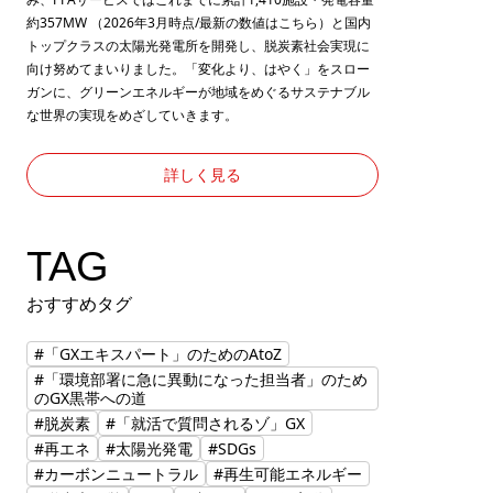
約357MW （2026年3月時点/最新の数値は
こちら
）と国内
トップクラスの太陽光発電所を開発し、脱炭素社会実現に
向け努めてまいりました。「変化より、はやく」をスロー
ガンに、グリーンエネルギーが地域をめぐるサステナブル
な世界の実現をめざしていきます。
詳しく見る
TAG
おすすめタグ
#「GXエキスパート」のためのAtoZ
#「環境部署に急に異動になった担当者」のため
のGX黒帯への道
#脱炭素
#「就活で質問されるゾ」GX
#再エネ
#太陽光発電
#SDGs
#カーボンニュートラル
#再生可能エネルギー