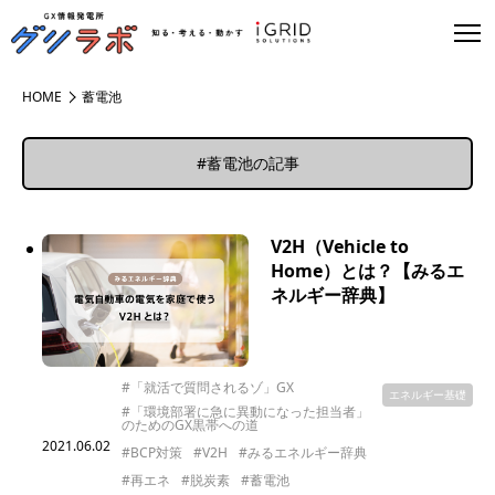
HOME
蓄電池
#蓄電池の記事
V2H（Vehicle to
Home）とは？【みるエ
ネルギー辞典】
#「就活で質問されるゾ」GX
エネルギー基礎
#「環境部署に急に異動になった担当者」
のためのGX黒帯への道
2021.06.02
#BCP対策
#V2H
#みるエネルギー辞典
#再エネ
#脱炭素
#蓄電池