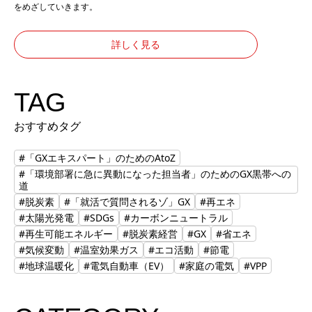
をめざしていきます。
詳しく見る
TAG
おすすめタグ
#「GXエキスパート」のためのAtoZ
#「環境部署に急に異動になった担当者」のためのGX黒帯への
道
#脱炭素
#「就活で質問されるゾ」GX
#再エネ
#太陽光発電
#SDGs
#カーボンニュートラル
#再生可能エネルギー
#脱炭素経営
#GX
#省エネ
#気候変動
#温室効果ガス
#エコ活動
#節電
#地球温暖化
#電気自動車（EV）
#家庭の電気
#VPP