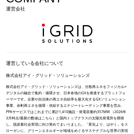
運営会社
運営している会社について
株式会社アイ・グリッド・ソリューションズ
株式会社アイ・グリッド・ソリューションズは、分散再エネをフィジカル×
デジタルの融合で集約・循環させ、日本各地のGXを推進するプラットフォ
ーマーです。企業や自治体の再エネ自給率を最大化するGXソリューション
事業、余剰再エネを循環・供給するエナジートレーディング事業を営み、
PPAサービスではこれまでに累計1,410施設・発電容量約357MW （2026年
3月時点/最新の数値は
こちら
）と国内トップクラスの太陽光発電所を開発
し、脱炭素社会実現に向け努めてまいりました。「変化より、はやく」をス
ローガンに、グリーンエネルギーが地域をめぐるサステナブルな世界の実現