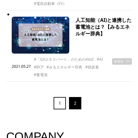
#電気自動車（EV）
人工知能（AI)と連携した
蓄電池とは？【みるエネ
ルギー辞典】
#「GXエキスパート」のためのAtoZ
#AI
蓄電池・EV
2021.05.27
#BCP
#みるエネルギー辞典
#脱炭素
#蓄電池
1
2
COMPANY