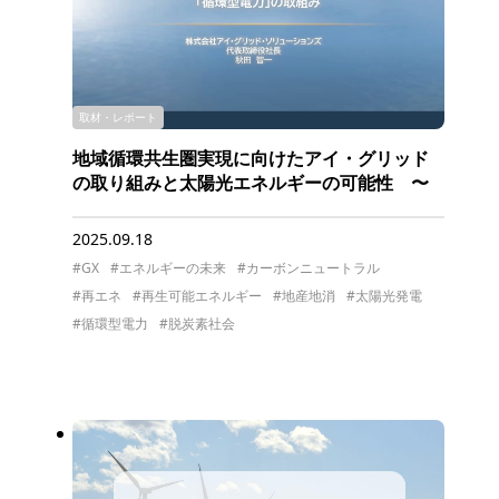
取材・レポート
地域循環共生圏実現に向けたアイ・グリッド
の取り組みと太陽光エネルギーの可能性 〜
環生塾 WEB特別セミナーより〜
2025.09.18
#GX
#エネルギーの未来
#カーボンニュートラル
#再エネ
#再生可能エネルギー
#地産地消
#太陽光発電
#循環型電力
#脱炭素社会