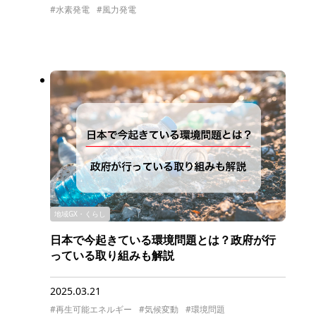
#水素発電
#風力発電
地域GX・くらし
日本で今起きている環境問題とは？政府が行
っている取り組みも解説
2025.03.21
#再生可能エネルギー
#気候変動
#環境問題