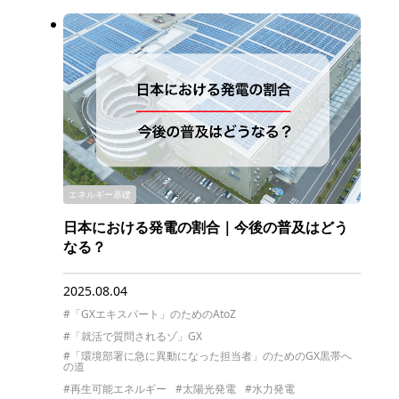
エネルギー基礎
日本における発電の割合｜今後の普及はどう
なる？
2025.08.04
#「GXエキスパート」のためのAtoZ
#「就活で質問されるゾ」GX
#「環境部署に急に異動になった担当者」のためのGX黒帯へ
の道
#再生可能エネルギー
#太陽光発電
#水力発電