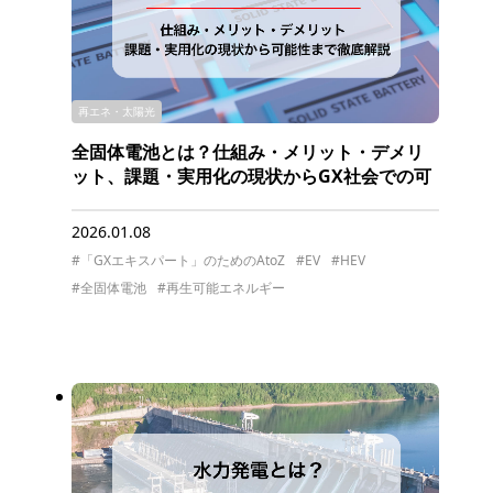
再エネ・太陽光
全固体電池とは？仕組み・メリット・デメリ
ット、課題・実用化の現状からGX社会での可
能性まで徹底解説
2026.01.08
#「GXエキスパート」のためのAtoZ
#EV
#HEV
#全固体電池
#再生可能エネルギー