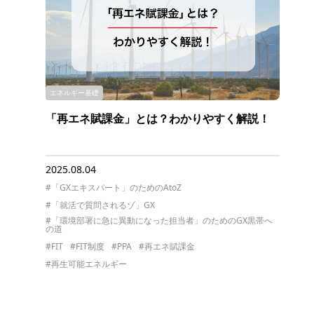
エネルギー基礎
「再エネ賦課金」とは？わかりやすく解説！
2025.08.04
#「GXエキスパート」のためのAtoZ
#「就活で質問されるゾ」GX
#「環境部署に急に異動になった担当者」のためのGX黒帯へ
の道
#FIT
#FIT制度
#PPA
#再エネ賦課金
#再生可能エネルギー