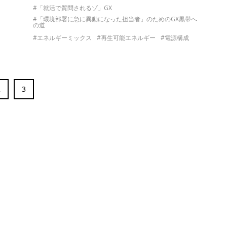
#「就活で質問されるゾ」GX
#「環境部署に急に異動になった担当者」のためのGX黒帯へ
の道
#エネルギーミックス
#再生可能エネルギー
#電源構成
2
3