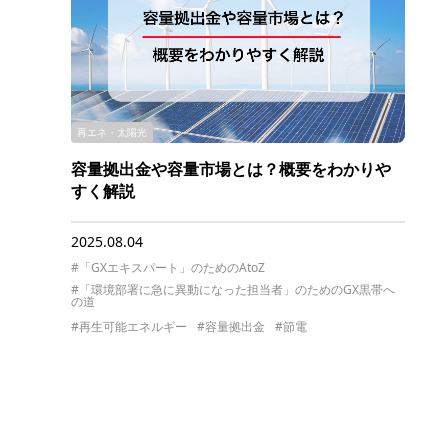
再エネ・太陽光
容量拠出金や容量市場とは？概要をわかりや
すく解説
2025.08.04
#「GXエキスパート」のためのAtoZ
#「環境部署に急に異動になった担当者」のためのGX黒帯へ
の道
#再生可能エネルギー
#容量拠出金
#節電