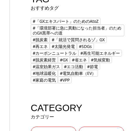
おすすめタグ
#「GXエキスパート」のためのAtoZ
#「環境部署に急に異動になった担当者」のため
のGX黒帯への道
#脱炭素
#「就活で質問されるゾ」GX
#再エネ
#太陽光発電
#SDGs
#カーボンニュートラル
#再生可能エネルギー
#脱炭素経営
#GX
#省エネ
#気候変動
#温室効果ガス
#エコ活動
#節電
#地球温暖化
#電気自動車（EV）
#家庭の電気
#VPP
CATEGORY
カテゴリー