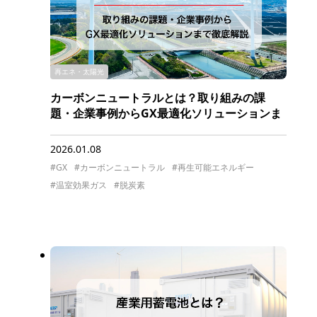
再エネ・太陽光
カーボンニュートラルとは？取り組みの課
題・企業事例からGX最適化ソリューションま
で徹底解説
2026.01.08
#GX
#カーボンニュートラル
#再生可能エネルギー
#温室効果ガス
#脱炭素