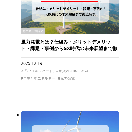
再エネ・太陽光
風力発電とは？仕組み・メリットデメリッ
ト・課題・事例からGX時代の未来展望まで徹
底解説
2025.12.19
#「GXエキスパート」のためのAtoZ
#GX
#再生可能エネルギー
#風力発電