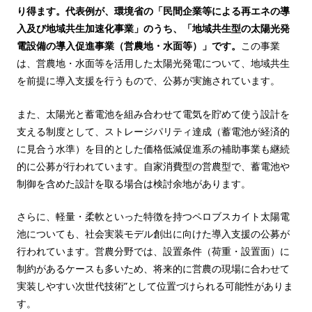
り得ます。代表例が、環境省の「民間企業等による再エネの導
入及び地域共生加速化事業」のうち、「地域共生型の太陽光発
電設備の導入促進事業（営農地・水面等）」です。
この事業
は、営農地・水面等を活用した太陽光発電について、地域共生
を前提に導入支援を行うもので、公募が実施されています。
また、太陽光と蓄電池を組み合わせて電気を貯めて使う設計を
支える制度として、ストレージパリティ達成（蓄電池が経済的
に見合う水準）を目的とした価格低減促進系の補助事業も継続
的に公募が行われています。自家消費型の営農型で、蓄電池や
制御を含めた設計を取る場合は検討余地があります。
さらに、軽量・柔軟といった特徴を持つペロブスカイト太陽電
池についても、社会実装モデル創出に向けた導入支援の公募が
行われています。営農分野では、設置条件（荷重・設置面）に
制約があるケースも多いため、将来的に営農の現場に合わせて
実装しやすい次世代技術”として位置づけられる可能性がありま
す。