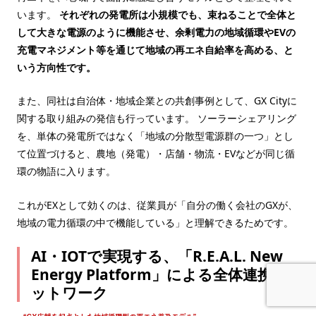
います。
それぞれの発電所は小規模でも、束ねることで全体と
して大きな電源のように機能させ、余剰電力の地域循環やEVの
充電マネジメント等を通じて地域の再エネ自給率を高める、と
いう方向性です。
また、同社は自治体・地域企業との共創事例として、GX Cityに
関する取り組みの発信も行っています。 ソーラーシェアリング
を、単体の発電所ではなく「地域の分散型電源群の一つ」とし
て位置づけると、農地（発電）・店舗・物流・EVなどが同じ循
環の物語に入ります。
これがEXとして効くのは、従業員が「自分の働く会社のGXが、
地域の電力循環の中で機能している」と理解できるためです。
AI・IOTで実現する、「R.E.A.L. New
Energy Platform」による全体連携ネ
ットワーク