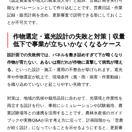
（認定農業者や地元の農業法人等）と組み、営農計画を実行可
能なオペレーションとして作り込むことです。営農日誌・作業
記録・販売計画を含め、更新審査で説明できる形にしておくこ
とが不可欠です。
作物選定・遮光設計の失敗と対策｜収量
低下で事業が立ちいかなくなるケース
設計面での失敗例では、パネルを敷き詰めすぎて下が暗くなり
作物が育たない、あるいは雨だれが作物に直撃して病気が増え
る、
といった設計・施工・運用の不整合が挙げられます。遮光
率や作物選定が机上で、現場条件（風・雨・病害・作業動線）
を織り込めていないと起こりやすい失敗です。
対策は、地域の気候や栽培品目に合わせて、光環境と作業性を
両立する設計を行い、事前にシミュレーションや試験栽培、農
業試験場等との連携を活用することです。農林水産省のガイド
ブックや実務Q&Aが示す考え方に沿って、計画段階から「営農
が続く設計」になっていることを示せるようにすると、更新審