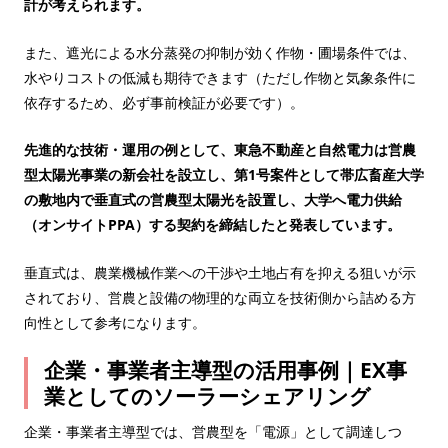
計が考えられます。
また、遮光による水分蒸発の抑制が効く作物・圃場条件では、
水やりコストの低減も期待できます（ただし作物と気象条件に
依存するため、必ず事前検証が必要です）。
先進的な技術・運用の例として、東急不動産と自然電力は営農
型太陽光事業の新会社を設立し、第1号案件として帯広畜産大学
の敷地内で垂直式の営農型太陽光を設置し、大学へ電力供給
（オンサイトPPA）する契約を締結したと発表しています。
垂直式は、農業機械作業への干渉や土地占有を抑える狙いが示
されており、営農と設備の物理的な両立を技術側から詰める方
向性として参考になります。
企業・事業者主導型の活用事例｜EX事
業としてのソーラーシェアリング
企業・事業者主導型では、営農型を「電源」として調達しつ