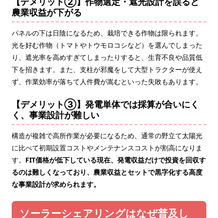
【デメリット②】作物選定・遮光設計を誤ると
農業収益が下がる
パネルの下は日陰になるため、栽培できる作物は限られます。
光を好む作物（トマトやトウモロコシなど）を選んでしまった
り、遮光率を高めすぎてしまったりすると、生育不良や品質低
下を招きます。また、支柱が邪魔をして大型トラクターが使え
ず、作業効率が落ちて人件費が嵩むといった失敗もあります。
【デメリット③】発電単体では採算が合いにく
く、事業設計が難しい
構造が複雑で高所作業が必要になるため、通常の野立て太陽光
に比べて初期設置コストやメンテナンスコストが割高になりま
す。
FIT価格が低下している現在、発電収益だけで投資を回収す
るのは難しくなっており、農業収益とセットで黒字化する高度
な事業設計が求められます。
ソーラーシェアリングはなぜ普及し