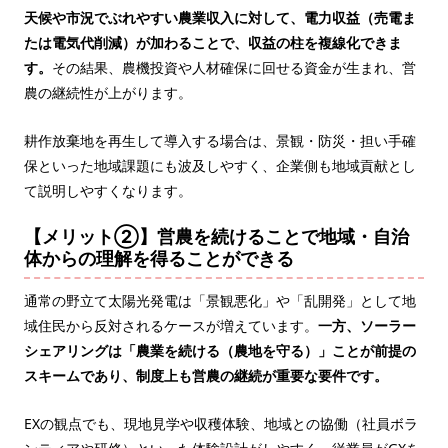
天候や市況でぶれやすい農業収入に対して、電力収益（売電ま
たは電気代削減）が加わることで、収益の柱を複線化できま
す。
その結果、農機投資や人材確保に回せる資金が生まれ、営
農の継続性が上がります。
耕作放棄地を再生して導入する場合は、景観・防災・担い手確
保といった地域課題にも波及しやすく、企業側も地域貢献とし
て説明しやすくなります。
【メリット②】営農を続けることで地域・自治
体からの理解を得ることができる
通常の野立て太陽光発電は「景観悪化」や「乱開発」として地
域住民から反対されるケースが増えています。
一方、ソーラー
シェアリングは「農業を続ける（農地を守る）」ことが前提の
スキームであり、制度上も営農の継続が重要な要件です。
EXの観点でも、現地見学や収穫体験、地域との協働（社員ボラ