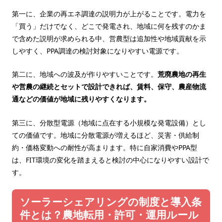
第一に、企業の再エネ調達の説明力が上がることです。電力を
「買う」だけでなく、どこで発電され、地域に何を残すのかま
で含めた説明が求められる中、営農型は追加性や地域貢献を示
しやすく、PPA調達の検討対象になりやすい電源です。
第二に、地域への波及が作りやすいことです。
荒廃農地の再生
や営農の継続とセットで設計できれば、賃料、保守、農産物流
通などの価値が地域に残りやすくなります。
第三に、分散型電源（地域に点在する小規模な発電設備）とし
ての価値です。地域に分散電源が増えるほど、災害・供給制
約・価格変動への耐性が高まります。特に自家消費やPPA型
は、FIT環境の変化を踏まえると検討の中心になりやすい設計で
す。
ソーラーシェアリングの制度と導入条
件とは？農地転用・許可・運用ルール