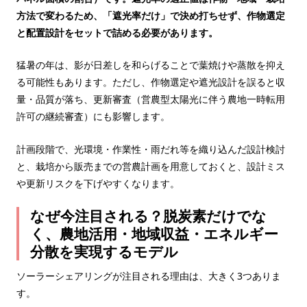
方法で変わるため、「遮光率だけ」で決め打ちせず、作物選定
と配置設計をセットで詰める必要があります。
猛暑の年は、影が日差しを和らげることで葉焼けや蒸散を抑え
る可能性もあります。ただし、作物選定や遮光設計を誤ると収
量・品質が落ち、更新審査（営農型太陽光に伴う農地一時転用
許可の継続審査）にも影響します。
計画段階で、光環境・作業性・雨だれ等を織り込んだ設計検討
と、栽培から販売までの営農計画を用意しておくと、設計ミス
や更新リスクを下げやすくなります。
なぜ今注目される？脱炭素だけでな
く、農地活用・地域収益・エネルギー
分散を実現するモデル
ソーラーシェアリングが注目される理由は、大きく3つありま
す。