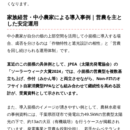
くなります。
家族経営・中小農家による導入事例｜営農を主と
した安定運用
中小農家が自分の畑の上部空間を活用して小規模に導入する場
合、成否を分けるのは「作物特性と遮光設計の相性」と「営農
を回し続けられる運用体制」です。
直近のこの規模の具体例として、JPEA（太陽光発電協会）の
「ソーラーウィーク大賞2024」では、小規模の営農型を複数基
立ち上げ、作付（みかん等）と両立させながら、Non-FITのオ
フサイト自家消費型PPAなども組み合わせて継続性を高める設
計が、受賞資料として示されています。
また、導入規模のイメージが湧きやすい例として、農林水産省
の事例資料には、千葉県匝瑳市で発電出力49.5kWの営農型太陽
光の下で、約13aの大豆（有機栽培）を行うケースが掲載され
ています。発電事業と営農を役割分担し、若手からベテランま