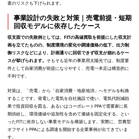
査のリスクも下げられます。
事業設計の失敗と対策｜売電前提・短期
回収モデルに依存したケース
収支面での失敗例としては、FITの高値買取を前提にした収支計
画を立てたものの、制度環境の変化や調達価格の低下、出力制
御リスクなどにより、計画通りに回収できず収支が崩れるケー
スが挙げられます。
そもそも近年の事業用太陽光では、制度要
件として自家消費が前提になりやすく、売電一本足は構造的に
不利です。
対策は、「売電」から「自家消費・地産地消」へモデルを転換
することです。発電した電気を自社施設で使い、電気代削減効
果で投資回収を図る、あるいはコーポレートPPAで需要家に長
期供給し、環境価値や追加性を含めて価値を固定化する、とい
ったFITに依存しない事業モデルを構築します。実際に、営農型
オフサイトPPAによる調達を開始する企業事例が出てきていま
す。