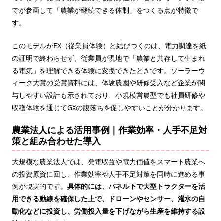
でが参画して「農業が継続できる体制」をつくる点が特徴で
す。
このモデルがEX（従業員体験）と結びつくのは、電力調達を紙
の証明で終わらせず、従業員が現地で「農業と共存して生まれ
る電気」を理解できる体験に変換できたときです。ソーラーウ
ィーク大賞の受賞資料には、体験農園や研修受入など企業が関
与しやすい設計も示されており、小規模営農型でも社員研修や
収穫体験を通じてGXの腹落ちを促しやすいことが分かります。
農業法人による活用事例｜作業効率・人手不足対
策と組み合わせた導入
大規模な農業法人では、発電収益や電力価値をスマート農業へ
の投資原資に回し、作業効率や人手不足対策を同時に進める事
例が現実的です。
具体的には、パネル下で大型トラクターを活
用できる動線を確保した上で、ドローンやセンサー、灌水の自
動化などに投資し、労働投入量を下げながら生産を維持する設