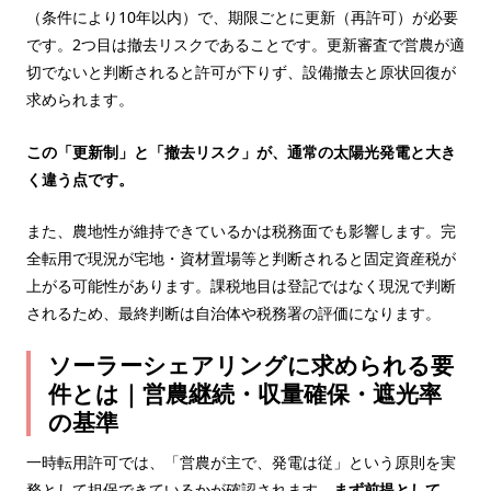
（条件により10年以内）で、期限ごとに更新（再許可）が必要
です。2つ目は撤去リスクであることです。更新審査で営農が適
切でないと判断されると許可が下りず、設備撤去と原状回復が
求められます。
この「更新制」と「撤去リスク」が、通常の太陽光発電と大き
く違う点です。
また、農地性が維持できているかは税務面でも影響します。完
全転用で現況が宅地・資材置場等と判断されると固定資産税が
上がる可能性があります。課税地目は登記ではなく現況で判断
されるため、最終判断は自治体や税務署の評価になります。
ソーラーシェアリングに求められる要
件とは｜営農継続・収量確保・遮光率
の基準
一時転用許可では、「営農が主で、発電は従」という原則を実
務として担保できているかが確認されます。
まず前提として、