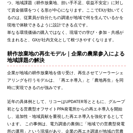
つ、地域課題（耕作放棄地、担い手不足、収益不安定）に対し
て資金循環をつくる形が中心になります。ここでEXが効いてく
るのは、従業員が自分たちの調達が地域で何を生んでいるかを
現地で体験できるように設計できる点です。
単なる環境価値の購入ではなく、現場での学び・参加・共感が
生まれると、GXが社内文化として根づきやすくなります。
耕作放棄地の再生モデル｜企業の農業参入による
地域課題の解決
企業が地域の耕作放棄地を借り受け、再生させてソーラーシェ
アリングを行うモデルは、「再エネ導入」と「農地再生」を同
時に実現できるのが強みです。
近年の具体例として、リコーはUPDATER等とともに、グループ
初となる営農型オフサイトPPA発電所からの再エネ導入を開始
し、追加性・地域貢献を重視した再エネ導入を強化するとして
います。 この事例は、電力調達の裏側に「地域での営農型発電
所の運用」という現場があり、企業の再エネ調達が地域の営農