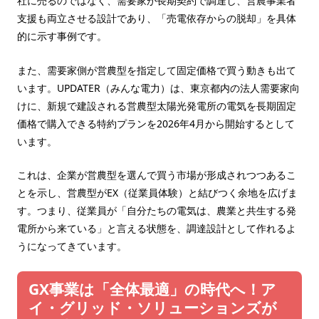
社に売るのではなく、需要家が長期契約で調達し、営農事業者
支援も両立させる設計であり、「売電依存からの脱却」を具体
的に示す事例です。
また、需要家側が営農型を指定して固定価格で買う動きも出て
います。UPDATER（みんな電力）は、東京都内の法人需要家向
けに、新規で建設される営農型太陽光発電所の電気を長期固定
価格で購入できる特約プランを2026年4月から開始するとして
います。
これは、企業が営農型を選んで買う市場が形成されつつあるこ
とを示し、営農型がEX（従業員体験）と結びつく余地を広げま
す。つまり、従業員が「自分たちの電気は、農業と共生する発
電所から来ている」と言える状態を、調達設計として作れるよ
うになってきています。
GX事業は「全体最適」の時代へ！ア
イ・グリッド・ソリューションズが