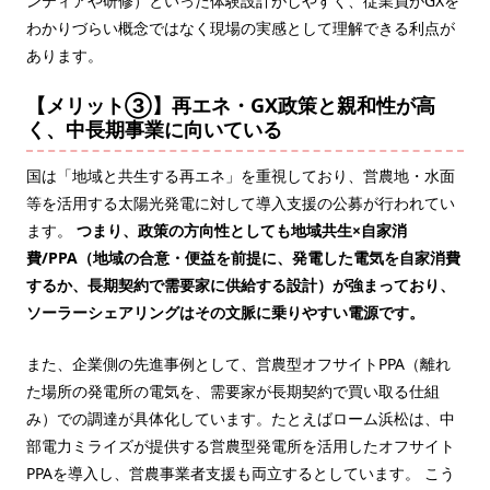
ンティアや研修）といった体験設計がしやすく、従業員がGXを
わかりづらい概念ではなく現場の実感として理解できる利点が
あります。
【メリット③】再エネ・GX政策と親和性が高
く、中長期事業に向いている
国は「地域と共生する再エネ」を重視しており、営農地・水面
等を活用する太陽光発電に対して導入支援の公募が行われてい
ます。
つまり、政策の方向性としても地域共生×自家消
費/PPA（地域の合意・便益を前提に、発電した電気を自家消費
するか、長期契約で需要家に供給する設計）が強まっており、
ソーラーシェアリングはその文脈に乗りやすい電源です。
また、企業側の先進事例として、営農型オフサイトPPA（離れ
た場所の発電所の電気を、需要家が長期契約で買い取る仕組
み）での調達が具体化しています。たとえばローム浜松は、中
部電力ミライズが提供する営農型発電所を活用したオフサイト
PPAを導入し、営農事業者支援も両立するとしています。 こう