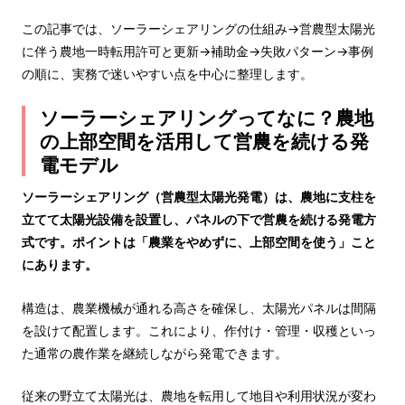
この記事では、ソーラーシェアリングの仕組み→営農型太陽光
に伴う農地一時転用許可と更新→補助金→失敗パターン→事例
の順に、実務で迷いやすい点を中心に整理します。
ソーラーシェアリングってなに？農地
の上部空間を活用して営農を続ける発
電モデル
ソーラーシェアリング（営農型太陽光発電）は、農地に支柱を
立てて太陽光設備を設置し、パネルの下で営農を続ける発電方
式です。ポイントは「農業をやめずに、上部空間を使う」こと
にあります。
構造は、農業機械が通れる高さを確保し、太陽光パネルは間隔
を設けて配置します。これにより、作付け・管理・収穫といっ
た通常の農作業を継続しながら発電できます。
従来の野立て太陽光は、農地を転用して地目や利用状況が変わ