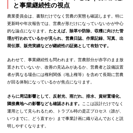
と事業継続性の視点
農業委員会は、書類だけでなく営農の実態も確認します。特に
更新時や年次報告では、営農が形だけになっていないかが中心
的な論点になります。
たとえば、除草や防除、収穫に向けた管
理が行われているかが見られ、営農日誌、作業記録、写真、出
荷伝票、販売実績などが継続性の証拠として有効です。
あわせて、事業継続性も問われます。営農部分が赤字のまま放
置されていないか、改善の見込みがあるか、営農者と設備設置
者が異なる場合には権利関係（地上権等）を含めて長期に営農
が回る体制になっているかが焦点になります。
さらに周辺影響として、反射光、雨だれ、排水、資材置場化、
隣接農地への影響なども確認されます。
ここは設計だけでなく
運用として見られるため、トラブル時の是正プロセス（誰が、
いつまでに、どう直すか）まで事業計画に織り込んでおくと説
明しやすくなります。