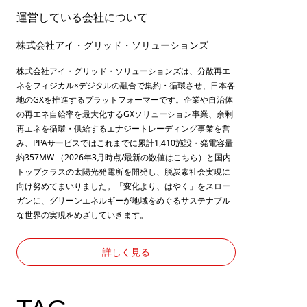
運営している会社について
株式会社アイ・グリッド・ソリューションズ
株式会社アイ・グリッド・ソリューションズは、分散再エ
ネをフィジカル×デジタルの融合で集約・循環させ、日本各
地のGXを推進するプラットフォーマーです。企業や自治体
の再エネ自給率を最大化するGXソリューション事業、余剰
再エネを循環・供給するエナジートレーディング事業を営
み、PPAサービスではこれまでに累計1,410施設・発電容量
約357MW （2026年3月時点/最新の数値は
こちら
）と国内
トップクラスの太陽光発電所を開発し、脱炭素社会実現に
向け努めてまいりました。「変化より、はやく」をスロー
ガンに、グリーンエネルギーが地域をめぐるサステナブル
な世界の実現をめざしていきます。
詳しく見る