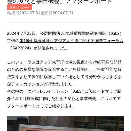
会の変化と事業機会」アフターレポート
取材・レポート
作成日
2024.07.31
更新日
2024.07.31
2024年7月23日、公益財団法人 地球環境戦略研究機関（IGES）
主催の
第16回 持続可能なアジア太平洋に関する国際フォーラム
（ISAP2024）
が開催されました。
このフォーラムはアジア太平洋地域の視点から持続可能な開発
のための多様な議論を促進することを目的とし、持続可能な解
決策をより主体的に模索していく場として各分野からさまざま
なディスカッションが行われました。
その中の一つパラレルセッション「IGES 1.5℃ロードマップ紹
介-1.5℃目標達成に向けた社会の変化と事業機会」についてア
フターレポートとしてご紹介します。