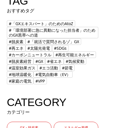
TAG
おすすめタグ
#「GXエキスパート」のためのAtoZ
#「環境部署に急に異動になった担当者」のため
のGX黒帯への道
#脱炭素
#「就活で質問されるゾ」GX
#再エネ
#太陽光発電
#SDGs
#カーボンニュートラル
#再生可能エネルギー
#脱炭素経営
#GX
#省エネ
#気候変動
#温室効果ガス
#エコ活動
#節電
#地球温暖化
#電気自動車（EV）
#家庭の電気
#VPP
CATEGORY
カテゴリー
GX・脱炭素
エネルギー基礎