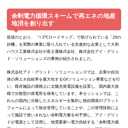
余剰電力循環スキームで再エネの地産
地消を創り出す
前述のとおり、「1.5℃ロードマップ」で挙げられている「20の
好機」を実際の事業に取り入れている先進的な企業として大和
ハウス工業株式会社や富士通株式会社、株式会社アイ・グリッ
ド・ソリューションズの事例が紹介されました。
株式会社アイ・グリッド・ソリューションズでは、企業や自治
体の再エネ自給率を最大化するGXソリューション事業などを行
い、既存施設の屋根上に太陽光発電設備を設置し、国内最大規
模で分散型の発電所を保有しています。本セッションでは、こ
れらの国内に分散したエネルギーを集約し独自開発のプラット
フォームによって統合管理していることや、この管理技術によ
って施設で使いきれない余剰電力量をAI予測し、アイ・グリッ
ドが電源として活用し、他需要家へ電力供給する「余剰電力循