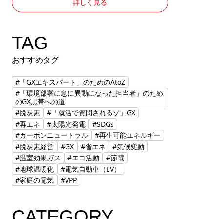
詳しく見る
TAG
おすすめタグ
#「GXエキスパート」のためのAtoZ
#「環境部署に急に異動になった担当者」のため
のGX黒帯への道
#脱炭素
#「就活で質問されるゾ」GX
#再エネ
#太陽光発電
#SDGs
#カーボンニュートラル
#再生可能エネルギー
#脱炭素経営
#GX
#省エネ
#気候変動
#温室効果ガス
#エコ活動
#節電
#地球温暖化
#電気自動車（EV）
#家庭の電気
#VPP
CATEGORY