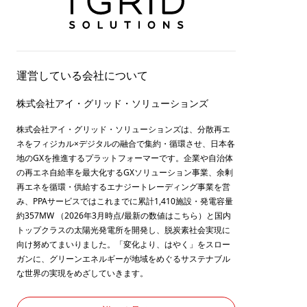
運営している会社について
株式会社アイ・グリッド・ソリューションズ
株式会社アイ・グリッド・ソリューションズは、分散再エ
ネをフィジカル×デジタルの融合で集約・循環させ、日本各
地のGXを推進するプラットフォーマーです。企業や自治体
の再エネ自給率を最大化するGXソリューション事業、余剰
再エネを循環・供給するエナジートレーディング事業を営
み、PPAサービスではこれまでに累計1,410施設・発電容量
約357MW （2026年3月時点/最新の数値は
こちら
）と国内
トップクラスの太陽光発電所を開発し、脱炭素社会実現に
向け努めてまいりました。「変化より、はやく」をスロー
ガンに、グリーンエネルギーが地域をめぐるサステナブル
な世界の実現をめざしていきます。