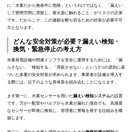
に「水素だから無条件に危険」というわけではなく、「漏えい
して密閉空間に滞留し、着火源に触れること」がリスクの正体
です。だからこそ、この連鎖を断ち切るための対策が必要不可
欠となります。
どんな安全対策が必要？漏えい検知・
換気・緊急停止の考え方
水素発電設備や関連インフラを安全に運用するためには、「漏
らさない」「検知する」「滞留させない」という3つの原則に基
づいた多重の安全対策が求められます。事業者が設備を導入す
る際には、以下のような具体策を組み込むことになります。
まず第一に、水素センサーを用いた
漏えい検知システム
の設置
です。万が一配管やバルブから水素が漏れた場合でも、高感度
なセンサーが即座に検知し、管理者に警報を発する仕組みを構
築します。
第二に、漏れた水素を滞留させないための
換気設備の設計
で