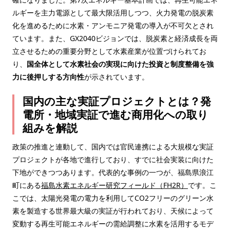
ルギーを主力電源として最大限活用しつつ、火力発電の脱炭素
化を進めるために水素・アンモニア発電の導入が不可欠とされ
ています。また、GX2040ビジョンでは、脱炭素と経済成長を両
立させるための重要分野として水素産業が位置づけられてお
り、
国全体として水素社会の実現に向けた投資と制度整備を強
力に後押しする方向性
が示されています。
国内の主な実証プロジェクトとは？発
電所・地域実証で進む商用化への取り
組みを解説
政策の推進と連動して、国内では官民連携による大規模な実証
プロジェクトが各地で進行しており、すでに社会実装に向けた
下地ができつつあります。代表的な事例の一つが、福島県浪江
町にある
福島水素エネルギー研究フィールド（FH2R）
です。こ
こでは、太陽光発電の電力を利用してCO2フリーのグリーン水
素を製造する世界最大級の実証が行われており、天候によって
変動する再生可能エネルギーの需給調整に水素を活用するモデ