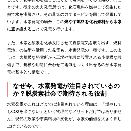
とです。従来の火力発電所では、化石燃料を燃やして発生した
熱で水を沸騰させ、その蒸気の力でタービンを回して発電して
います。水素発電の場合、この
燃やす燃料を化石燃料から水素
に置き換える
ことで発電を行います。
また、水素と酸素を化学反応させて直接電気を取り出す「燃料
電池」の技術を活用した発電も、水素発電の一種です。このよ
うに、大規模な発電所から工場や施設に設置される小規模な設
備まで、規模や用途に合わせて電気をつくり出せるのが水素発
電の基本的な構造です。
なぜ今、水素発電が注目されているの
か？脱炭素社会で期待される役割
水素発電がこれほどまでに注目されている理由は、「燃やして
もCO2を出さない」という物理的なメリットだけではありませ
ん。現代の政策や事業環境の変化が、水素の価値を大きく押し
上げているのです。