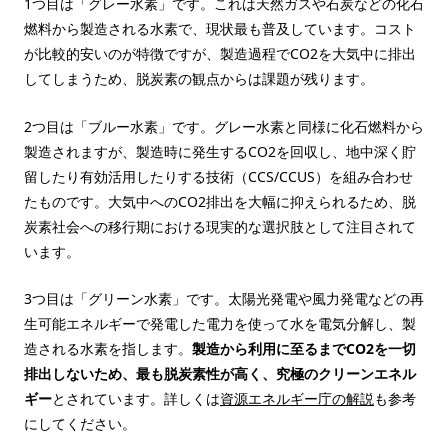
1つ目は「グレー水素」です。これは天然ガスや石炭などの化石
燃料から製造される水素で、現状最も普及しています。コスト
が比較的安いのが特徴ですが、製造過程でCO2を大気中に排出
してしまうため、脱炭素の観点からは課題が残ります。
2つ目は「ブルー水素」です。グレー水素と同様に化石燃料から
製造されますが、製造時に発生するCO2を回収し、地中深く貯
留したり有効活用したりする技術（CCS/CCUS）を組み合わせ
たものです。大気中へのCO2排出を大幅に抑えられるため、脱
炭素社会への移行期における現実的な選択肢として注目されて
います。
3つ目は「グリーン水素」です。太陽光発電や風力発電などの再
生可能エネルギーで発電した電力を使って水を電気分解し、製
造される水素を指します。
製造から利用に至るまでCO2を一切
排出しないため、最も脱炭素性が高く、究極のクリーンエネル
ギー
とされています。詳しくは
資源エネルギー庁の解説
も参考
にしてください。