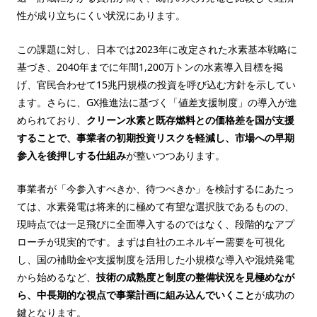
性が成り立ちにくい状況にあります。
この課題に対し、日本では2023年に改定された水素基本戦略に
基づき、2040年までに年間1,200万トンの水素導入目標を掲
げ、官民合わせて15兆円規模の投資を呼び込む方針を示してい
ます。さらに、GX推進法に基づく「値差支援制度」の導入が進
められており、
クリーン水素と既存燃料との価格差を国が支援
することで、事業者の初期投資リスクを軽減し、市場への早期
参入を後押しする仕組み
が整いつつあります。
事業者が「今参入すべきか、待つべきか」を検討するにあたっ
ては、水素発電は将来的に極めて有望な選択肢であるものの、
現時点では一足飛びに全面導入するのではなく、段階的なアプ
ローチが現実的です。まずは自社のエネルギー需要を可視化
し、国の補助金や支援制度を活用した小規模な導入や混焼発電
から始めるなど、
技術の成熟度と制度の整備状況を見極めなが
ら、中長期的な視点で事業計画に組み込んでいくこと
が成功の
鍵となります。