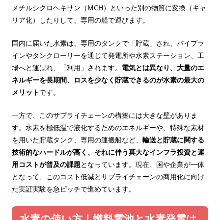
メチルシクロヘキサン（MCH）といった別の物質に変換（キャ
リア化）したりして、専用の船で運びます。
国内に届いた水素は、専用のタンクで「貯蔵」され、パイプラ
インやタンクローリーを通じて発電所や水素ステーション、工
場へと運ばれ、「利用」されます。
電気とは異なり、大量のエ
ネルギーを長期間、ロスを少なく貯蔵できるのが水素の最大の
メリット
です。
一方で、このサプライチェーンの構築には大きな壁がありま
す。水素を極低温で液化するためのエネルギーや、特殊な素材
を用いた貯蔵タンク、専用の運搬船など、
輸送と貯蔵に関する
技術的なハードルが高く、それに伴う莫大なインフラ投資と運
用コストが普及の課題
となっています。現在、国や企業が一体
となって、このコスト低減とサプライチェーンの商用化に向け
た実証実験を急ピッチで進めています。
水素の使い方｜燃料電池と水素発電は