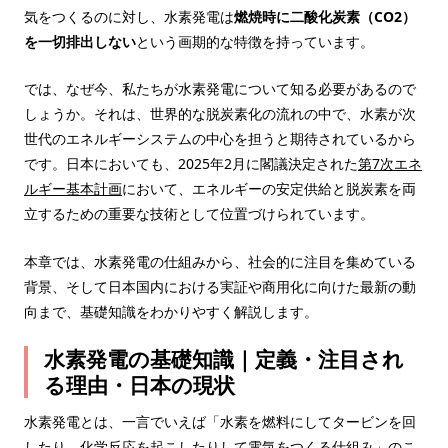
気をつくるのに対し、水素発電は
燃焼時に二酸化炭素（CO2）
を一切排出しない
という画期的な特徴を持っています。
では、なぜ今、私たちが水素発電について知る必要があるので
しょうか。それは、世界的な脱炭素化の流れの中で、水素が次
世代のエネルギーシステムの中心を担うと期待されているから
です。日本においても、2025年2月に閣議決定された
第7次エネ
ルギー基本計画
において、エネルギーの安定供給と脱炭素を両
立するための重要な技術として位置づけられています。
本章では、水素発電の仕組みから、社会的に注目を集めている
背景、そして日本国内における実証や商用化に向けた最新の動
向まで、基礎知識をわかりやすく解説します。
水素発電の基礎知識｜定義・注目され
る理由・日本の現状
水素発電とは、一言でいえば「水素を燃料にしてタービンを回
したり、化学反応を起こしたりして電気をつくる仕組み」のこ