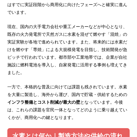
はすでに実証段階から商用化に向けたフェーズへと確実に進ん
でいます。
現在、国内の大手電力会社や重工メーカーなどが中心となり、
既存の火力発電所で天然ガスに水素を混ぜて燃やす「混焼」の
実証実験が各地で進められています。また、将来的には水素だ
けを燃やす「専焼」による大規模発電を目指し、技術開発が急
ピッチで行われています。都市部や工業地帯では、企業が自社
施設に燃料電池を導入し、自家発電に活用する事例も増えてき
ました。
一方で、本格的な普及に向けては課題も残されています。水素
を大量に製造し、海外から運び、国内で貯蔵・供給するための
インフラ整備とコスト削減が最大の壁
となっています。今後
は、これらの課題を官民一体となってどのように乗り越えてい
くかが、商用化への鍵となります。
水素とは何か｜製造方法や供給の流れ