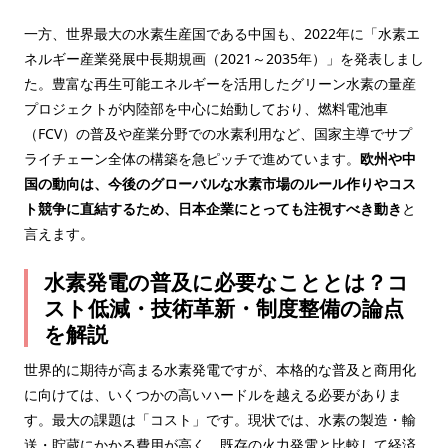
一方、世界最大の水素生産国である中国も、2022年に「水素エ
ネルギー産業発展中長期規画（2021～2035年）」を発表しまし
た。豊富な再生可能エネルギーを活用したグリーン水素の量産
プロジェクトが内陸部を中心に始動しており、燃料電池車
（FCV）の普及や産業分野での水素利用など、国家主導でサプ
ライチェーン全体の構築を急ピッチで進めています。
欧州や中
国の動向は、今後のグローバルな水素市場のルール作りやコス
ト競争に直結するため、日本企業にとっても注視すべき動き
と
言えます。
水素発電の普及に必要なこととは？コ
スト低減・技術革新・制度整備の論点
を解説
世界的に期待が高まる水素発電ですが、本格的な普及と商用化
に向けては、いくつかの高いハードルを越える必要がありま
す。最大の課題は「コスト」です。現状では、水素の製造・輸
送・貯蔵にかかる費用が高く、既存の火力発電と比較して経済