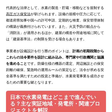
代表的な法律として、水素の製造・貯蔵・移動などを規制する
高圧ガス保安法
が挙げられます。設備の規模や圧力に応じて、
都道府県知事や国への許可申請、定期的な検査、保安管理体制
の構築が義務付けられています。また、火災予防の観点から
「消防法」が適用されるほか、建屋の構造や用途地域に関して
は「建築基準法」の制限を受ける場合もあります。
事業者が設備設計を行う際のポイントは、
計画の初期段階から
これらの法令要件を設計に組み込み、専門家や行政機関と協議
を進めること
です。防爆仕様の機器の選定、周辺施設との保安
距離の確保、緊急時の運用ルールの策定など、法令が求める安
全基準を満たすための投資と準備が、水素発電事業を成功させ
るための重要な鍵となります。
日本で水素発電はどこまで進んでい
る？主な実証地域・発電所・関連プロ
ジェクトを解説