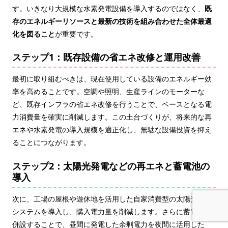
す。いきなり大規模な水素発電設備を導入するのではなく、
既
存のエネルギーリソースと最新の技術を組み合わせた全体最適
化を図ること
が重要です。
ステップ1：既存設備の省エネ改修と運用改善
最初に取り組むべきは、現在使用している設備のエネルギー効
率を高めることです。空調や照明、生産ラインのモーターな
ど、既存インフラの省エネ改修を行うことで、ベースとなる電
力消費量を確実に削減します。この土台づくりが、将来的な再
エネや水素発電の導入規模を適正化し、無駄な設備投資を抑え
ることにつながります。
ステップ2：太陽光発電などの再エネと蓄電池の
導入
次に、工場の屋根や遊休地を活用した自家消費型の太陽光発電
システムを導入し、購入電力量を削減します。さらに蓄電池を
併設することで、昼間に発電した余剰電力を夜間に活用した