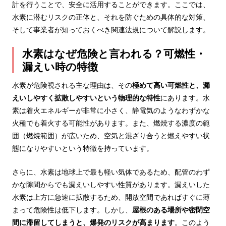
計を行うことで、安全に活用することができます。ここでは、
水素に潜むリスクの正体と、それを防ぐための具体的な対策、
そして事業者が知っておくべき関連法規について解説します。
水素はなぜ危険と言われる？可燃性・
漏えい時の特徴
水素が危険視される主な理由は、その
極めて高い可燃性と、漏
えいしやすく拡散しやすいという物理的な特性
にあります。水
素は着火エネルギーが非常に小さく、静電気のようなわずかな
火種でも着火する可能性があります。また、燃焼する濃度の範
囲（燃焼範囲）が広いため、空気と混ざり合うと燃えやすい状
態になりやすいという特徴を持っています。
さらに、水素は地球上で最も軽い気体であるため、配管のわず
かな隙間からでも漏えいしやすい性質があります。漏えいした
水素は上方に急速に拡散するため、開放空間であればすぐに薄
まって危険性は低下します。しかし、
屋根のある場所や密閉空
間に滞留してしまうと、爆発のリスクが高まります
。このよう