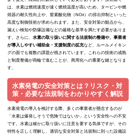
は、水素は燃焼速度が速く燃焼温度が高いため、タービンや燃
焼器の耐久性向上や、窒素酸化物（NOx）の排出抑制といった
高度な制御技術が求められます。また、安全対策の観点から、
漏えい検知や防爆設備などの厳格な基準を満たす必要がありま
す。さらに、
水素の取り扱いに関する法規制の整備や、事業者
が導入しやすい補助金・支援制度の拡充
など、ルールメイキン
グの面でも複数の課題が残されています。これらの技術の成熟
と制度整備が両輪で進むことが、商用化への重要な鍵となりま
す。
水素発電の安全対策とは？リスク・対
策・必要な法規制をわかりやすく解説
水素発電の導入を検討する際、多くの事業者が懸念するのが
「水素は爆発しそうで危険ではないか」という安全性への不安
です。水素は確かに取り扱いに注意を要する気体ですが、その
特性を正しく理解し、適切な安全対策と法規制に則った設備設