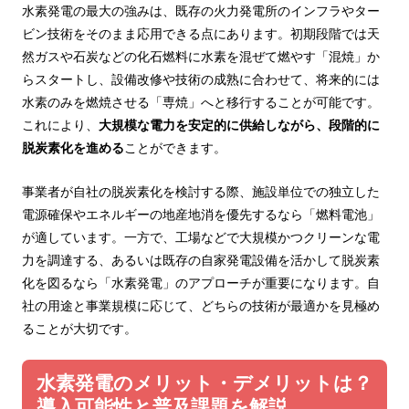
水素発電の最大の強みは、既存の火力発電所のインフラやター
ビン技術をそのまま応用できる点にあります。初期段階では天
然ガスや石炭などの化石燃料に水素を混ぜて燃やす「混焼」か
らスタートし、設備改修や技術の成熟に合わせて、将来的には
水素のみを燃焼させる「専焼」へと移行することが可能です。
これにより、
大規模な電力を安定的に供給しながら、段階的に
脱炭素化を進める
ことができます。
事業者が自社の脱炭素化を検討する際、施設単位での独立した
電源確保やエネルギーの地産地消を優先するなら「燃料電池」
が適しています。一方で、工場などで大規模かつクリーンな電
力を調達する、あるいは既存の自家発電設備を活かして脱炭素
化を図るなら「水素発電」のアプローチが重要になります。自
社の用途と事業規模に応じて、どちらの技術が最適かを見極め
ることが大切です。
水素発電のメリット・デメリットは？
導入可能性と普及課題を解説