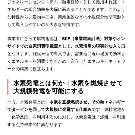
ジェネレーションシステム（熱電併給）として活用すれば、エ
ネルギーの総合効率を大幅に高めることができます。このよう
な特性から、建物や工場、商業施設などの
小規模分散型電源
と
して導入しやすいのが大きな特徴です。
事業者にとって燃料電池は、
BCP（事業継続計画）対策やオン
サイトでの自家消費型電源として、水素活用の現実的な入り口
となります。施設単位で導入でき、需要地に近い場所で効率よ
くエネルギーを消費できるため、自立したエネルギーネットワ
ークの構築に役立ちます。
水素発電とは何か｜水素を燃焼させて
大規模発電を可能にする
一方、水素発電とは、
水素を直接燃焼させ、その熱エネルギー
でタービンを回して大規模に発電する仕組み
です。燃料電池が
「化学反応」を利用するのに対し、水素発電は「燃焼」を利用
する点で根本的に異なります。