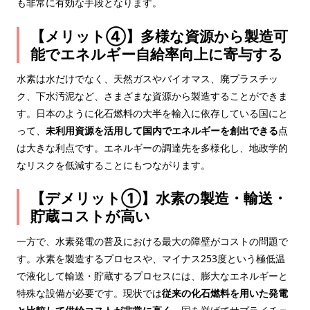
も非常に有効な手段となります。
【メリット④】多様な資源から製造可
能でエネルギー自給率向上に寄与する
水素は水だけでなく、天然ガスやバイオマス、廃プラスチッ
ク、下水汚泥など、さまざまな資源から製造することができま
す。日本のように化石燃料の大半を輸入に依存している国にと
って、
未利用資源を活用して国内でエネルギーを創出できる
点
は大きな利点です。エネルギーの調達先を多様化し、地政学的
なリスクを低減することにもつながります。
【デメリット①】水素の製造・輸送・
貯蔵コストが高い
一方で、水素発電の普及における最大の障壁がコストの問題で
す。水素を製造するプロセスや、マイナス253度という極低温
で液化して輸送・貯蔵するプロセスには、膨大なエネルギーと
特殊な設備が必要です。現状では
従来の化石燃料を用いた発電