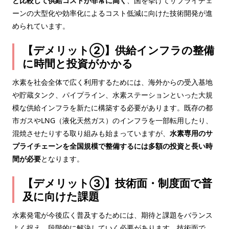
と比較して供給コストが非常に高く
、国を挙げてサプライチェ
ーンの大型化や効率化によるコスト低減に向けた技術開発が進
められています。
【デメリット②】供給インフラの整備
に時間と投資がかかる
水素を社会全体で広く利用するためには、海外からの受入基地
や貯蔵タンク、パイプライン、水素ステーションといった大規
模な供給インフラを新たに構築する必要があります。既存の都
市ガスやLNG（液化天然ガス）のインフラを一部転用したり、
混焼させたりする取り組みも始まっていますが、
水素専用のサ
プライチェーンを全国規模で整備するには多額の投資と長い時
間が必要
となります。
【デメリット③】技術面・制度面で普
及に向けた課題
水素発電が今後広く普及するためには、期待と課題をバランス
よく捉え、段階的に解決していく必要があります。技術面で