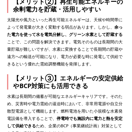
【メリット②】再生可能エネルギーの
余剰電力を貯蔵・活用しやすい
太陽光や風力といった再生可能エネルギーは、天候や時間帯に
よって発電量が大きく変動する弱点があります。しかし、
余っ
た電力を使って水を電気分解し、グリーン水素として貯蔵する
ことで、この問題を解決できます。電気そのものは長期間の大
量貯蔵が難しいですが、水素に変換することで長期間の貯蔵や
遠方への輸送が可能になり、電力が必要な時に発電して供給で
きるという優れた需給調整機能を発揮します。
【メリット③】エネルギーの安定供給
やBCP対策にも活用できる
水素は長期間の備蓄が可能なエネルギーキャリアです。そのた
め、災害時や電力需給の逼迫時において、非常用電源や自立分
散型電源として機能します。燃料電池を用いた小規模な水素発
電設備を導入することで、
停電時でも施設内に電力と熱を安定
して供給できる
ため、企業のBCP（事業継続計画）対策として