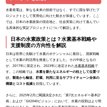
水素発電は、単なる未来の技術ではなく、すでに国を挙げたプ
ロジェクトとして実用化に向けた動きが加速しています。ここ
では、日本の水素政策の現在地と、社会実装に向けて進んでい
る具体的な実証プロジェクトについて解説します。
日本の水素政策とは？水素基本戦略や
支援制度の方向性を解説
日本は世界に先駆けて水素のポテンシャルに着目し、国家戦略
として水素の利活用を推進してきました。その中核となるの
が、2017年に策定され、2023年に改定された
水素基本戦略
で
す。この戦略では、
水素を新たなエネルギーの柱として位置づ
け、製造から輸送、貯蔵、利用に至るサプライチェーン全体の
構築とコスト低減
を目指しています。
さらに、2025年2月に閣議決定された「第7次エネルギー基本計
画」および「GX2040ビジョン」において、水素の役割はより明
確になりました。第7次エネルギー基本計画では、再生可能エネ