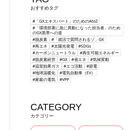
おすすめタグ
#「GXエキスパート」のためのAtoZ
#「環境部署に急に異動になった担当者」のため
のGX黒帯への道
#脱炭素
#「就活で質問されるゾ」GX
#再エネ
#太陽光発電
#SDGs
#カーボンニュートラル
#再生可能エネルギー
#脱炭素経営
#GX
#省エネ
#気候変動
#温室効果ガス
#エコ活動
#節電
#地球温暖化
#電気自動車（EV）
#家庭の電気
#VPP
CATEGORY
カテゴリー