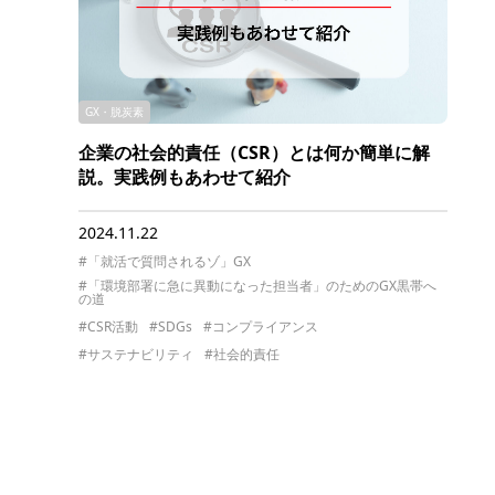
GX・脱炭素
企業の社会的責任（CSR）とは何か簡単に解
説。実践例もあわせて紹介
2024.11.22
#「就活で質問されるゾ」GX
#「環境部署に急に異動になった担当者」のためのGX黒帯へ
の道
#CSR活動
#SDGs
#コンプライアンス
#サステナビリティ
#社会的責任