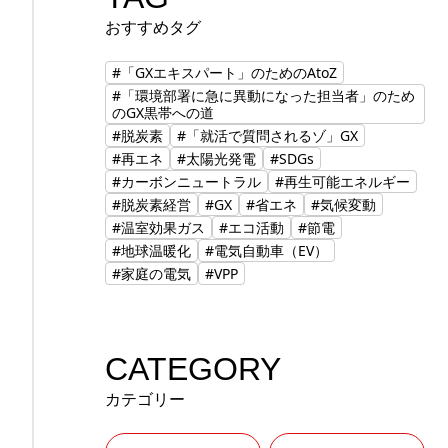
おすすめタグ
#「GXエキスパート」のためのAtoZ
#「環境部署に急に異動になった担当者」のため
のGX黒帯への道
#脱炭素
#「就活で質問されるゾ」GX
#再エネ
#太陽光発電
#SDGs
#カーボンニュートラル
#再生可能エネルギー
#脱炭素経営
#GX
#省エネ
#気候変動
#温室効果ガス
#エコ活動
#節電
#地球温暖化
#電気自動車（EV）
#家庭の電気
#VPP
CATEGORY
カテゴリー