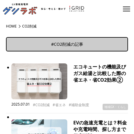
HOME
CO2削減
#CO2削減の記事
エコキュートの機能及び
ガス給湯と比較した際の
省エネ・省CO2効果②
2025.07.01
#CO2削減
#省エネ
#補助金制度
地域GX・くらし
EVの急速充電とは？料金
や充電時間、探し方まで