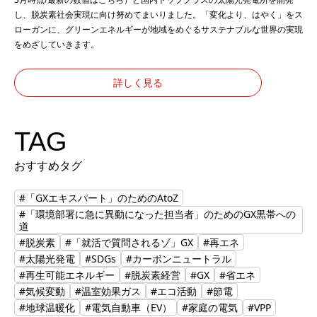
し、脱炭素社会実現に向け努めてまいりました。「変化より、はやく」をス
ローガンに、グリーンエネルギーが地域をめぐるサステナブルな世界の実現
をめざしていきます。
詳しく見る
TAG
おすすめタグ
#「GXエキスパート」のためのAtoZ
#「環境部署に急に異動になった担当者」のためのGX黒帯への
道
#脱炭素
#「就活で質問されるゾ」GX
#再エネ
#太陽光発電
#SDGs
#カーボンニュートラル
#再生可能エネルギー
#脱炭素経営
#GX
#省エネ
#気候変動
#温室効果ガス
#エコ活動
#節電
#地球温暖化
#電気自動車（EV）
#家庭の電気
#VPP