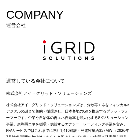
COMPANY
運営会社
運営している会社について
株式会社アイ・グリッド・ソリューションズ
株式会社アイ・グリッド・ソリューションズは、分散再エネをフィジカル×
デジタルの融合で集約・循環させ、日本各地のGXを推進するプラットフォ
ーマーです。企業や自治体の再エネ自給率を最大化するGXソリューション
事業、余剰再エネを循環・供給するエナジートレーディング事業を営み、
PPAサービスではこれまでに累計1,410施設・発電容量約357MW （2026年
3月時点/最新の数値は
こちら
）と国内トップクラスの太陽光発電所を開発