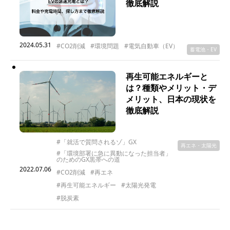
徹底解説
2024.05.31
#CO2削減
#環境問題
#電気自動車（EV）
蓄電池・EV
再生可能エネルギーと
は？種類やメリット・デ
メリット、日本の現状を
徹底解説
#「就活で質問されるゾ」GX
再エネ・太陽光
#「環境部署に急に異動になった担当者」
のためのGX黒帯への道
2022.07.06
#CO2削減
#再エネ
#再生可能エネルギー
#太陽光発電
#脱炭素