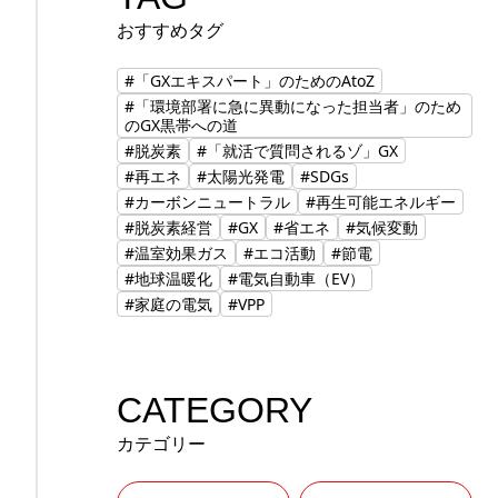
おすすめタグ
#「GXエキスパート」のためのAtoZ
#「環境部署に急に異動になった担当者」のため
のGX黒帯への道
#脱炭素
#「就活で質問されるゾ」GX
#再エネ
#太陽光発電
#SDGs
#カーボンニュートラル
#再生可能エネルギー
#脱炭素経営
#GX
#省エネ
#気候変動
#温室効果ガス
#エコ活動
#節電
#地球温暖化
#電気自動車（EV）
#家庭の電気
#VPP
CATEGORY
カテゴリー