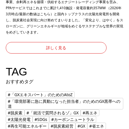
事業、余剰再エネを循環・供給するエナジートレーディング事業を営み、
PPAサービスではこれまでに累計1,410施設・発電容量約357MW （2026年
3月時点/最新の数値は
こちら
）と国内トップクラスの太陽光発電所を開発
し、脱炭素社会実現に向け努めてまいりました。「変化より、はやく」をス
ローガンに、グリーンエネルギーが地域をめぐるサステナブルな世界の実現
をめざしていきます。
詳しく見る
TAG
おすすめタグ
#「GXエキスパート」のためのAtoZ
#「環境部署に急に異動になった担当者」のためのGX黒帯への
道
#脱炭素
#「就活で質問されるゾ」GX
#再エネ
#太陽光発電
#SDGs
#カーボンニュートラル
#再生可能エネルギー
#脱炭素経営
#GX
#省エネ