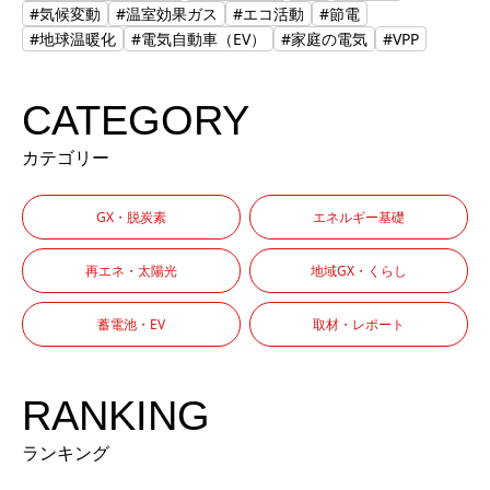
#気候変動
#温室効果ガス
#エコ活動
#節電
#地球温暖化
#電気自動車（EV）
#家庭の電気
#VPP
CATEGORY
カテゴリー
GX・脱炭素
エネルギー基礎
再エネ・太陽光
地域GX・くらし
蓄電池・EV
取材・レポート
RANKING
ランキング