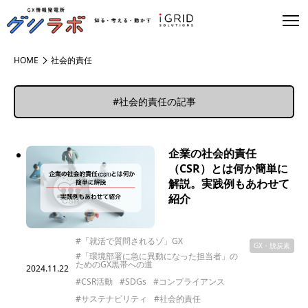
HOME
社会的責任
#社会的責任の記事
企業の社会的責任
（CSR）とは何か簡単に
解説。実践例もあわせて
紹介
#「就活で質問されるゾ」GX
GX・脱炭素
#「環境部署に急に異動になった担当者」の
ためのGX黒帯への道
2024.11.22
#CSR活動
#SDGs
#コンプライアンス
#サステナビリティ
#社会的責任