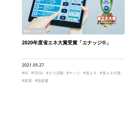
取材・レポート
2020年度省エネ大賞受賞「エナッジ®」
2021.05.27
#AI
#SDGs
#エコ活動
#ナッジ
#省エネ
#省エネ大賞
#節電
#脱炭素