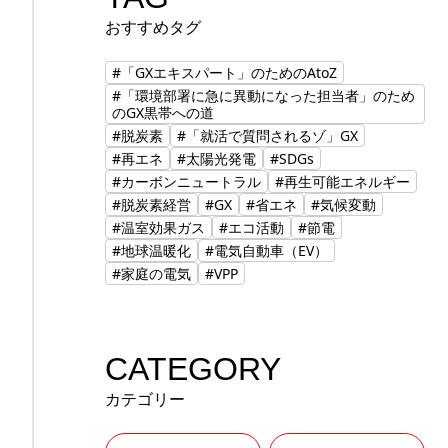
おすすめタグ
#「GXエキスパート」のためのAtoZ
#「環境部署に急に異動になった担当者」のため
のGX黒帯への道
#脱炭素
#「就活で質問されるゾ」GX
#再エネ
#太陽光発電
#SDGs
#カーボンニュートラル
#再生可能エネルギー
#脱炭素経営
#GX
#省エネ
#気候変動
#温室効果ガス
#エコ活動
#節電
#地球温暖化
#電気自動車（EV）
#家庭の電気
#VPP
CATEGORY
カテゴリー