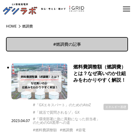
HOME
燃調費
#燃調費の記事
燃料費調整額（燃調費）
とは？なぜ高いのか仕組
みをわかりやすく解説！
#「GXエキスパート」のためのAtoZ
エネルギー基礎
#「就活で質問されるゾ」GX
#「環境部署に急に異動になった担当者」
2023.04.07
のためのGX黒帯への道
#燃料費調整額
#燃調費
#節電