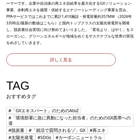
ーマーです。企業や自治体の再エネ自給率を最大化するGXソリューション
事業、余剰再エネを循環・供給するエナジートレーディング事業を営み、
PPAサービスではこれまでに累計1,410施設・発電容量約357MW （2026年
3月時点/最新の数値は
こちら
）と国内トップクラスの太陽光発電所を開発
し、脱炭素社会実現に向け努めてまいりました。「変化より、はやく」をス
ローガンに、グリーンエネルギーが地域をめぐるサステナブルな世界の実現
をめざしていきます。
詳しく見る
TAG
おすすめタグ
#「GXエキスパート」のためのAtoZ
#「環境部署に急に異動になった担当者」のためのGX黒帯への
道
#脱炭素
#「就活で質問されるゾ」GX
#再エネ
#太陽光発電
#SDGs
#カーボンニュートラル