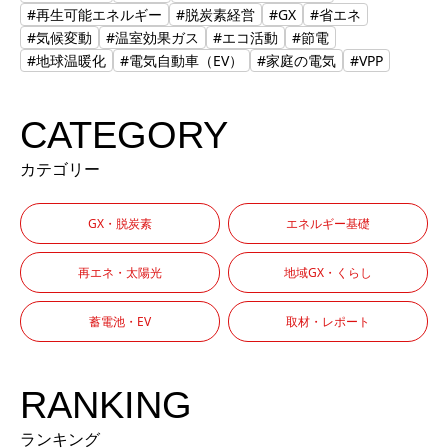
#再生可能エネルギー
#脱炭素経営
#GX
#省エネ
#気候変動
#温室効果ガス
#エコ活動
#節電
#地球温暖化
#電気自動車（EV）
#家庭の電気
#VPP
CATEGORY
カテゴリー
GX・脱炭素
エネルギー基礎
再エネ・太陽光
地域GX・くらし
蓄電池・EV
取材・レポート
RANKING
ランキング